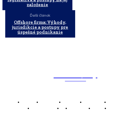
založenie
Ďalší článok
Offshore firma: Výhody,
jurisdikcie a postupy pre
úspešné podnikanie
WebMailShop
MAGAZÍN
Domov
Business
Financie
Marketing
Politika
Technológie
AI
Produkty
Jedlo
Káva
WMS