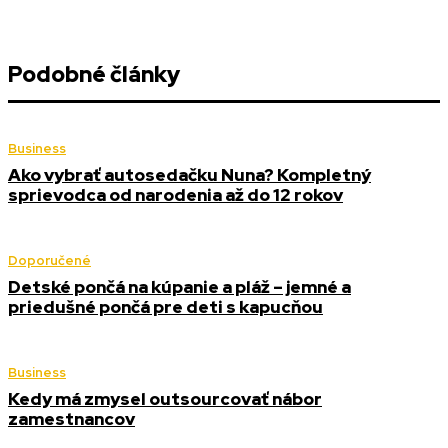
Podobné články
Business
Ako vybrať autosedačku Nuna? Kompletný
sprievodca od narodenia až do 12 rokov
Doporučené
Detské pončá na kúpanie a pláž – jemné a
priedušné pončá pre deti s kapucňou
Business
Kedy má zmysel outsourcovať nábor
zamestnancov