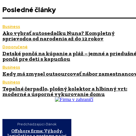
Posledné články
Business
Ako vybrať autosedačku Nuna? Kompletný
sprievodca od narodenia až do 12 rokov
Doporučené
Detské pončá na kúpanie a pláž – jemné a priedušn
pončá pre deti s kapucňou
Business
Kedy má zmysel outsourcovať nábor zamestnanco
Business
Tepelné čerpadlo, plošný kolektor a hlbinný vrt:
moderné a úsporné vykurovanie domu
Predchádzajúci článok
Offshore firma: Výhody,
legislatíva a postupy na jej