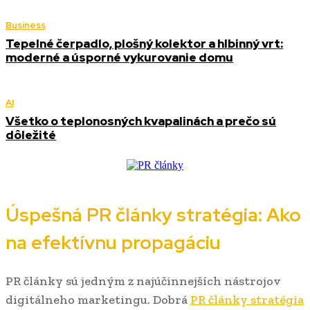
Business
Tepelné čerpadlo, plošný kolektor a hlbinný vrt:
moderné a úsporné vykurovanie domu
AI
Všetko o teplonosných kvapalinách a prečo sú
dôležité
Úspešná PR články stratégia: Ako
na efektívnu propagáciu
PR články sú jedným z najúčinnejších nástrojov
digitálneho marketingu. Dobrá
PR články stratégia