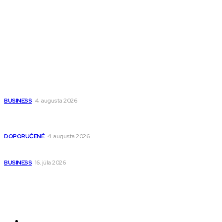
Fitness MEDIUM
Wisdom-All-The-Best
Populárne
Ako vybrať autosedačku Nuna? Kompletný sprievodca od
narodenia až do 12 rokov
BUSINESS
4. augusta 2026
Detské pončá na kúpanie a pláž – jemné a priedušné pončá
pre deti s kapucňou
DOPORUČENÉ
4. augusta 2026
Kedy má zmysel outsourcovať nábor zamestnancov
BUSINESS
16. júla 2026
Odkazy
Novinky