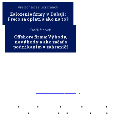
Predchádzajúci článok
Zalozenie firmy v Dubaji:
Prečo sa oplatí a ako na to?
Ďalší článok
Offshore firma: Výhody,
nevýhody a ako začať s
podnikaním v zahraničí
WebMailShop
MAGAZÍN
Domov
Business
Financie
Marketing
Politika
Technológie
AI
Produkty
Jedlo
Káva
WMS