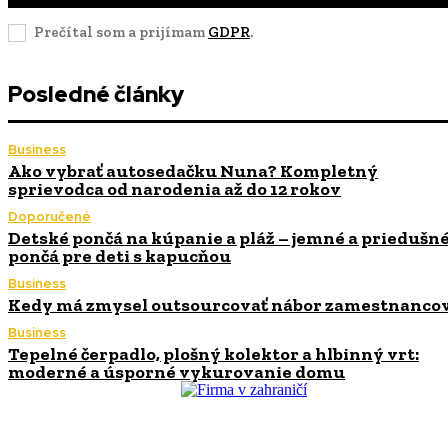
Prečítal som a prijímam
GDPR
.
Posledné články
Business
Ako vybrať autosedačku Nuna? Kompletný
sprievodca od narodenia až do 12 rokov
Doporučené
Detské pončá na kúpanie a pláž – jemné a priedušn
pončá pre deti s kapucňou
Business
Kedy má zmysel outsourcovať nábor zamestnanco
Business
Tepelné čerpadlo, plošný kolektor a hlbinný vrt:
moderné a úsporné vykurovanie domu