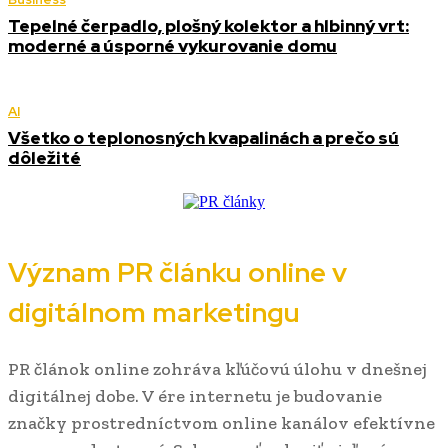
Tepelné čerpadlo, plošný kolektor a hlbinný vrt:
moderné a úsporné vykurovanie domu
AI
Všetko o teplonosných kvapalinách a prečo sú
dôležité
Význam PR článku online v
digitálnom marketingu
PR článok online zohráva kľúčovú úlohu v dnešnej
digitálnej dobe. V ére internetu je budovanie
značky prostredníctvom online kanálov efektívne