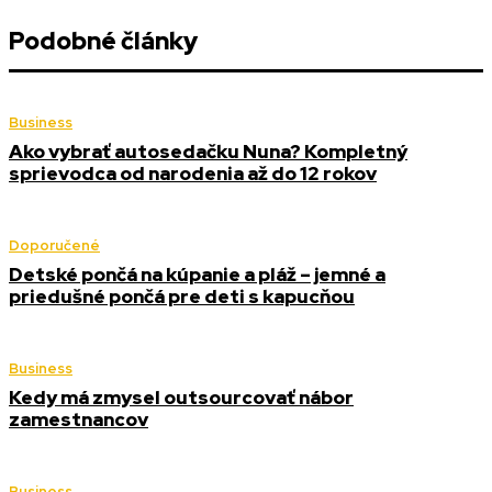
Podobné články
Business
Ako vybrať autosedačku Nuna? Kompletný
sprievodca od narodenia až do 12 rokov
Doporučené
Detské pončá na kúpanie a pláž – jemné a
priedušné pončá pre deti s kapucňou
Business
Kedy má zmysel outsourcovať nábor
zamestnancov
Business