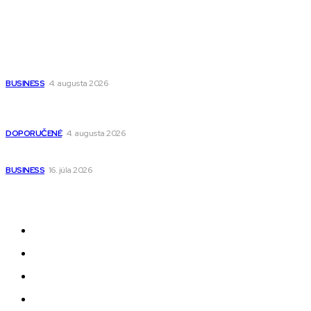
Populárne
Ako vybrať autosedačku Nuna? Kompletný sprievodca od
narodenia až do 12 rokov
BUSINESS
4. augusta 2026
Detské pončá na kúpanie a pláž – jemné a priedušné pončá
pre deti s kapucňou
DOPORUČENÉ
4. augusta 2026
Kedy má zmysel outsourcovať nábor zamestnancov
BUSINESS
16. júla 2026
Odkazy
Novinky
AI
Produkty
Jedlo