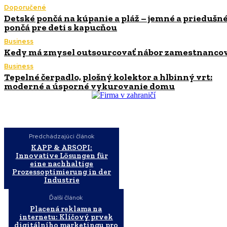
Doporučené
Detské pončá na kúpanie a pláž – jemné a priedušn
pončá pre deti s kapucňou
Business
Kedy má zmysel outsourcovať nábor zamestnanco
Business
Tepelné čerpadlo, plošný kolektor a hlbinný vrt:
moderné a úsporné vykurovanie domu
Predchádzajúci článok
KAPP & ARSOPI:
Innovative Lösungen für
eine nachhaltige
Prozessoptimierung in der
Industrie
Ďalší článok
Placená reklama na
internetu: Klíčový prvek
digitálního marketingu pro