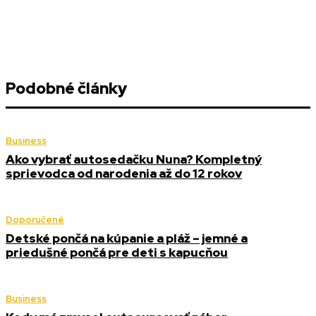
Podobné články
Business
Ako vybrať autosedačku Nuna? Kompletný
sprievodca od narodenia až do 12 rokov
Doporučené
Detské pončá na kúpanie a pláž – jemné a
priedušné pončá pre deti s kapucňou
Business