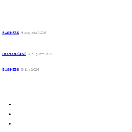
Populárne
Ako vybrať autosedačku Nuna? Kompletný sprievodca od
narodenia až do 12 rokov
BUSINESS
4. augusta 2026
Detské pončá na kúpanie a pláž – jemné a priedušné pončá
pre deti s kapucňou
DOPORUČENÉ
4. augusta 2026
Kedy má zmysel outsourcovať nábor zamestnancov
BUSINESS
16. júla 2026
Odkazy
Novinky
AI
Produkty