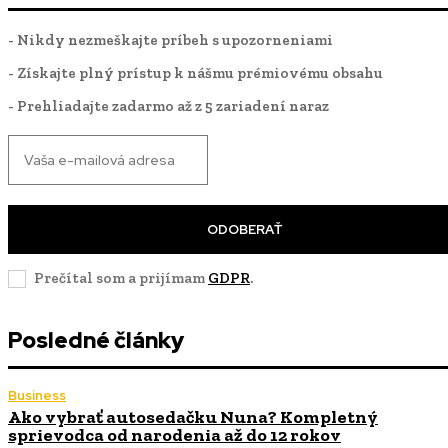
- Nikdy nezmeškajte príbeh s upozorneniami
- Získajte plný prístup k nášmu prémiovému obsahu
- Prehliadajte zadarmo až z 5 zariadení naraz
ODOBERAŤ
Prečítal som a prijímam
GDPR
.
Posledné články
Business
Ako vybrať autosedačku Nuna? Kompletný
sprievodca od narodenia až do 12 rokov