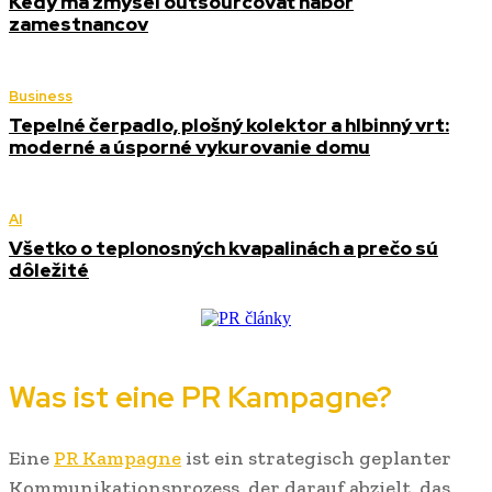
Kedy má zmysel outsourcovať nábor
zamestnancov
Business
Tepelné čerpadlo, plošný kolektor a hlbinný vrt:
moderné a úsporné vykurovanie domu
AI
Všetko o teplonosných kvapalinách a prečo sú
dôležité
Was ist eine PR Kampagne?
Eine
PR Kampagne
ist ein strategisch geplanter
Kommunikationsprozess, der darauf abzielt, das