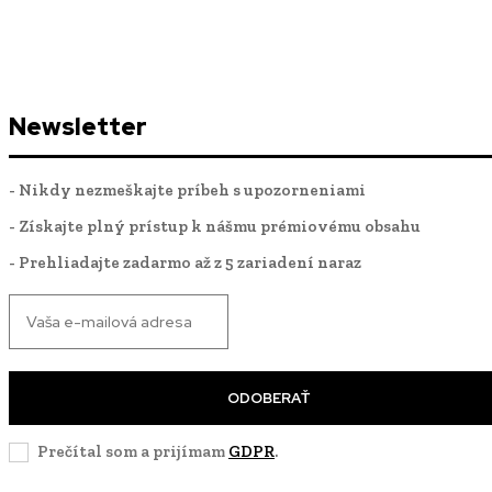
Newsletter
- Nikdy nezmeškajte príbeh s upozorneniami
- Získajte plný prístup k nášmu prémiovému obsahu
- Prehliadajte zadarmo až z 5 zariadení naraz
ODOBERAŤ
Prečítal som a prijímam
GDPR
.