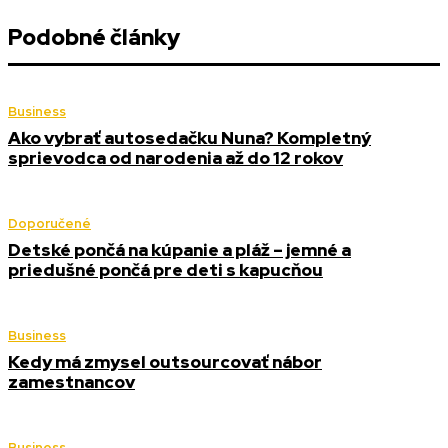
Podobné články
Business
Ako vybrať autosedačku Nuna? Kompletný
sprievodca od narodenia až do 12 rokov
Doporučené
Detské pončá na kúpanie a pláž – jemné a
priedušné pončá pre deti s kapucňou
Business
Kedy má zmysel outsourcovať nábor
zamestnancov
Business