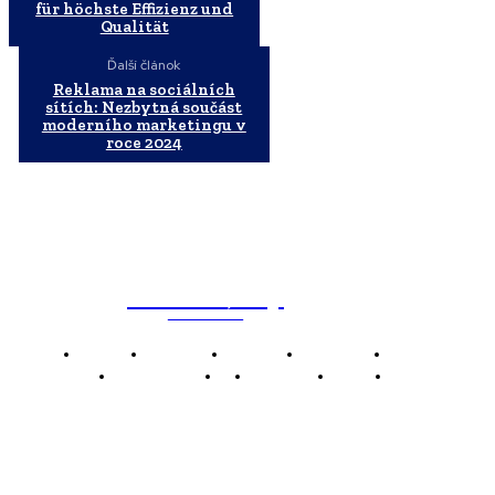
für höchste Effizienz und
Qualität
Ďalší článok
Reklama na sociálních
sítích: Nezbytná součást
moderního marketingu v
roce 2024
WebMailShop
MAGAZÍN
Domov
Business
Financie
Marketing
Politika
Technológie
AI
Produkty
Jedlo
Káva
WMS