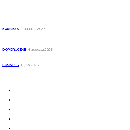
Populárne
Ako vybrať autosedačku Nuna? Kompletný sprievodca od
narodenia až do 12 rokov
BUSINESS
4. augusta 2026
Detské pončá na kúpanie a pláž – jemné a priedušné pončá
pre deti s kapucňou
DOPORUČENÉ
4. augusta 2026
Kedy má zmysel outsourcovať nábor zamestnancov
BUSINESS
16. júla 2026
Odkazy
Novinky
AI
Produkty
Jedlo
Business