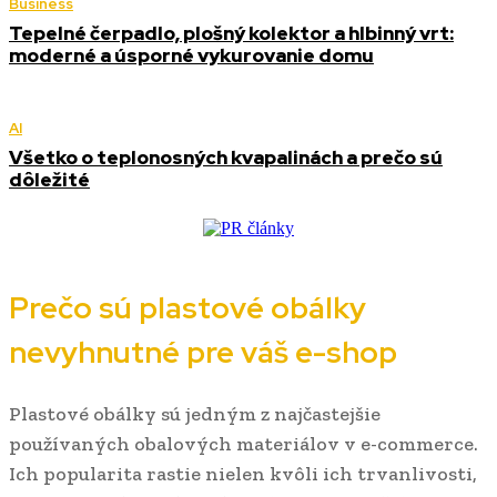
Business
Tepelné čerpadlo, plošný kolektor a hlbinný vrt:
moderné a úsporné vykurovanie domu
AI
Všetko o teplonosných kvapalinách a prečo sú
dôležité
Prečo sú plastové obálky
nevyhnutné pre váš e-shop
Plastové obálky sú jedným z najčastejšie
používaných obalových materiálov v e-commerce.
Ich popularita rastie nielen kvôli ich trvanlivosti,