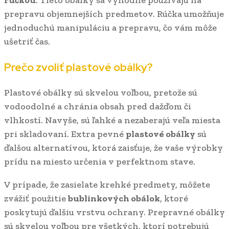
rúčkou
. Tieto obálky sa výhodne používajú na
prepravu objemnejších predmetov. Rúčka umožňuje
jednoduchú manipuláciu a prepravu, čo vám môže
ušetriť čas.
Prečo zvoliť plastové obálky?
Plastové obálky sú skvelou voľbou, pretože sú
vodoodolné a chránia obsah pred dažďom či
vlhkostí. Navyše, sú ľahké a nezaberajú veľa miesta
pri skladovaní. Extra pevné
plastové obálky
sú
ďalšou alternatívou, ktorá zaisťuje, že vaše výrobky
prídu na miesto určenia v perfektnom stave.
V prípade, že zasielate krehké predmety, môžete
zvážiť použitie
bublinkových obálok
, ktoré
poskytujú ďalšiu vrstvu ochrany. Prepravné obálky
sú skvelou voľbou pre všetkých, ktorí potrebujú