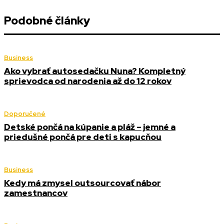
Podobné články
Business
Ako vybrať autosedačku Nuna? Kompletný
sprievodca od narodenia až do 12 rokov
Doporučené
Detské pončá na kúpanie a pláž – jemné a
priedušné pončá pre deti s kapucňou
Business
Kedy má zmysel outsourcovať nábor
zamestnancov