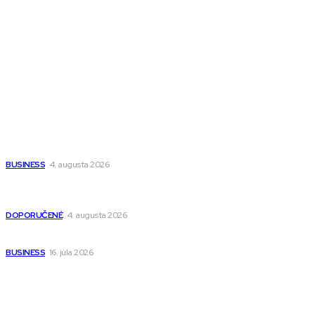
Magazín PRO
Fitness MEDIUM
Wisdom-All-The-Best
Populárne
Ako vybrať autosedačku Nuna? Kompletný sprievodca od
narodenia až do 12 rokov
BUSINESS
4. augusta 2026
Detské pončá na kúpanie a pláž – jemné a priedušné pončá
pre deti s kapucňou
DOPORUČENÉ
4. augusta 2026
Kedy má zmysel outsourcovať nábor zamestnancov
BUSINESS
16. júla 2026
Odkazy