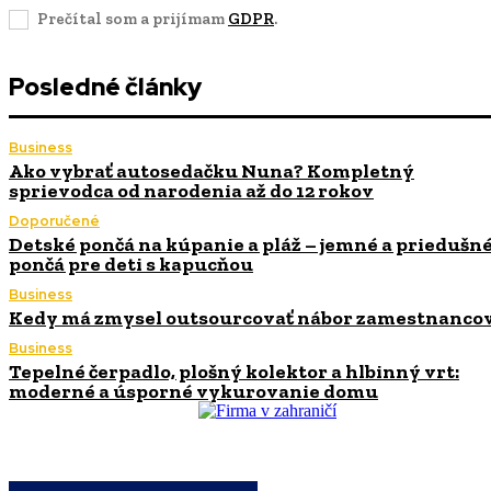
Prečítal som a prijímam
GDPR
.
Posledné články
Business
Ako vybrať autosedačku Nuna? Kompletný
sprievodca od narodenia až do 12 rokov
Doporučené
Detské pončá na kúpanie a pláž – jemné a priedušn
pončá pre deti s kapucňou
Business
Kedy má zmysel outsourcovať nábor zamestnanco
Business
Tepelné čerpadlo, plošný kolektor a hlbinný vrt:
moderné a úsporné vykurovanie domu