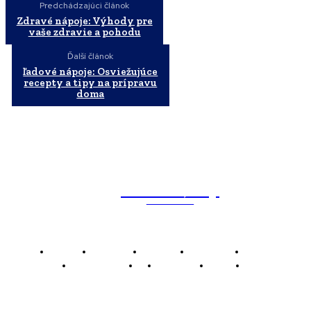
Predchádzajúci článok
Zdravé nápoje: Výhody pre
vaše zdravie a pohodu
Ďalší článok
ľadové nápoje: Osviežujúce
recepty a tipy na prípravu
doma
WebMailShop
MAGAZÍN
Domov
Business
Financie
Marketing
Politika
Technológie
AI
Produkty
Jedlo
Káva