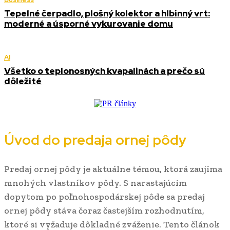
Tepelné čerpadlo, plošný kolektor a hlbinný vrt:
moderné a úsporné vykurovanie domu
AI
Všetko o teplonosných kvapalinách a prečo sú
dôležité
Úvod do predaja ornej pôdy
Predaj ornej pôdy je aktuálne témou, ktorá zaujíma
mnohých vlastníkov pôdy. S narastajúcim
dopytom po poľnohospodárskej pôde sa predaj
ornej pôdy stáva čoraz častejším rozhodnutím,
ktoré si vyžaduje dôkladné zváženie. Tento článok