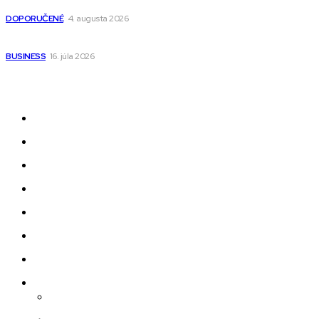
pre deti s kapucňou
DOPORUČENÉ
4. augusta 2026
Kedy má zmysel outsourcovať nábor zamestnancov
BUSINESS
16. júla 2026
Odkazy
Novinky
AI
Produkty
Jedlo
Business
Služby
Nehnuteľnosti
Jazyk
Slovenčina