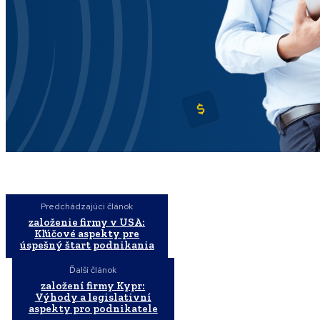
Predchádzajúci článok
založenie firmy v USA:
Kľúčové aspekty pre
úspešný štart podnikania
Ďalší článok
založení firmy Kypr:
Výhody a legislativní
aspekty pro podnikatele