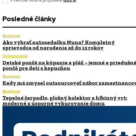
Prečítal som a prijímam
GDPR
.
Posledné články
Business
Ako vybrať autosedačku Nuna? Kompletný
sprievodca od narodenia až do 12 rokov
Doporučené
Detské pončá na kúpanie a pláž – jemné a priedušn
pončá pre deti s kapucňou
Business
Kedy má zmysel outsourcovať nábor zamestnanco
Business
Tepelné čerpadlo, plošný kolektor a hlbinný vrt:
moderné a úsporné vykurovanie domu