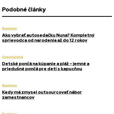
Podobné články
Business
Ako vybrať autosedačku Nuna? Kompletný
sprievodca od narodenia až do 12 rokov
Doporučené
Detské pončá na kúpanie a pláž – jemné a
priedušné pončá pre deti s kapucňou
Business
Kedy má zmysel outsourcovať nábor
zamestnancov
Business