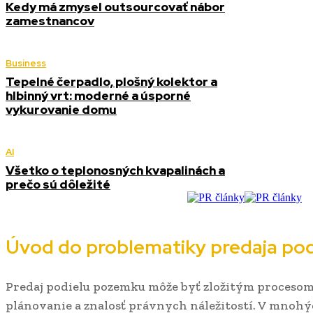
Kedy má zmysel outsourcovať nábor
zamestnancov
Business
Tepelné čerpadlo, plošný kolektor a
hlbinný vrt: moderné a úsporné
vykurovanie domu
AI
Všetko o teplonosných kvapalinách a
prečo sú dôležité
Úvod do problematiky predaja po
Predaj podielu pozemku môže byť zložitým procesom,
plánovanie a znalosť právnych náležitostí. V mnohý