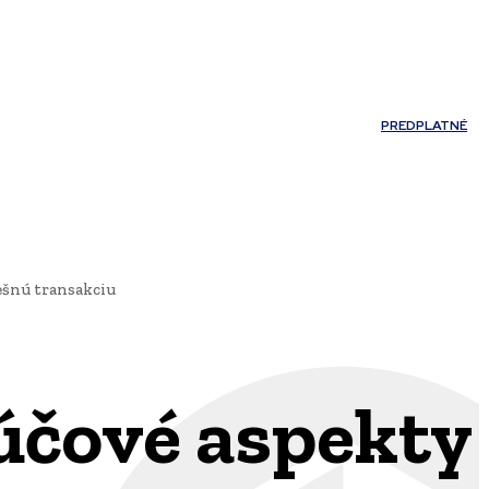
Môj účet
PREDPLATNÉ
NOSTI
JAZYK
ešnú transakciu
účové aspekty