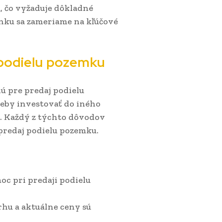
, čo vyžaduje dôkladné
nku sa zameriame na kľúčové
j podielu pozemku
nú pre predaj podielu
reby investovať do iného
. Každý z týchto dôvodov
predaj podielu pozemku.
oc pri predaji podielu
trhu a aktuálne ceny sú