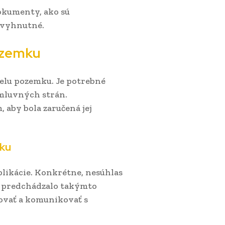
okumenty, ako sú
evyhnutné.
ozemku
elu pozemku. Je potrebné
zmluvných strán.
aby bola zaručená jej
mku
likácie. Konkrétne, nesúhlas
a predchádzalo takýmto
ovať a komunikovať s