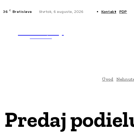
C
36
Bratislava
štvrtok, 6 augusta, 2026
Kontakt
PDP
WebMailShop
NOVINKY
MAGAZÍN
Úvod
Nehnute
Predaj podie