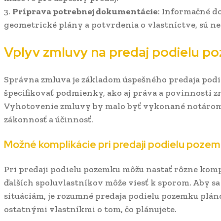
3.
Príprava potrebnej dokumentácie
: Informačné d
geometrické plány a potvrdenia o vlastníctve, sú n
Vplyv zmluvy na predaj podielu p
Správna zmluva je základom úspešného predaja podi
špecifikovať podmienky, ako aj práva a povinnosti 
Vyhotovenie zmluvy by malo byť vykonané notárom, 
zákonnosť a účinnosť.
Možné komplikácie pri predaji podielu poze
Pri predaji podielu pozemku môžu nastať rôzne komp
ďalších spoluvlastníkov môže viesť k sporom. Aby s
situáciám, je rozumné predaja podielu pozemku plán
ostatnými vlastníkmi o tom, čo plánujete.