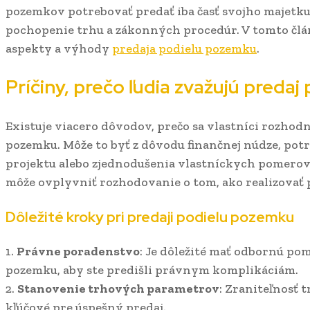
pozemkov potrebovať predať iba časť svojho majetku
pochopenie trhu a zákonných procedúr. V tomto člá
aspekty a výhody
predaja podielu pozemku
.
Príčiny, prečo ľudia zvažujú preda
Existuje viacero dôvodov, prečo sa vlastníci rozhod
pozemku. Môže to byť z dôvodu finančnej núdze, pot
projektu alebo zjednodušenia vlastníckych pomerov
môže ovplyvniť rozhodovanie o tom, ako realizovať 
Dôležité kroky pri predaji podielu pozemku
1.
Právne poradenstvo
: Je dôležité mať odbornú pom
pozemku, aby ste predišli právnym komplikáciám.
2.
Stanovenie trhových parametrov
: Zraniteľnosť 
kľúčové pre úspešný predaj.