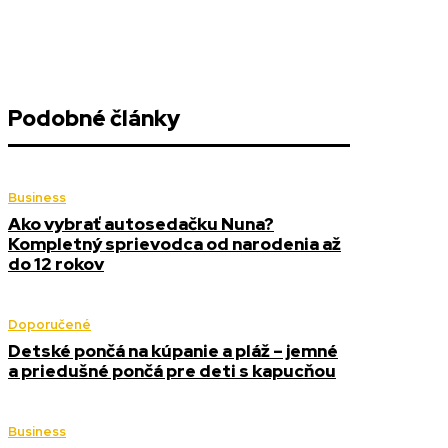
Podobné články
Business
Ako vybrať autosedačku Nuna?
Kompletný sprievodca od narodenia až
do 12 rokov
Doporučené
Detské pončá na kúpanie a pláž – jemné
a priedušné pončá pre deti s kapucňou
Business