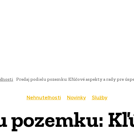
AI
PRODUKTY
JEDLO
BUSINESS
SLUŽBY
NEHNUTEĽ
ľnosti
Predaj podielu pozemku: Kľúčové aspekty a rady pre úsp
Nehnuteľnosti
Novinky
Služby
lu pozemku: Kľ