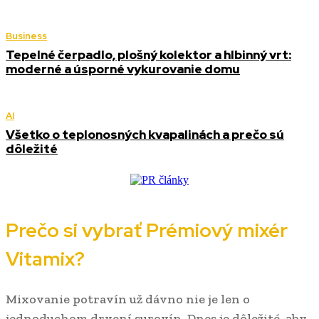
Business
Tepelné čerpadlo, plošný kolektor a hlbinný vrt:
moderné a úsporné vykurovanie domu
AI
Všetko o teplonosných kvapalinách a prečo sú
dôležité
Prečo si vybrať Prémiový mixér
Vitamix?
Mixovanie potravín už dávno nie je len o
jednoduchom drvení surovín. Dnes je dôležité, aby