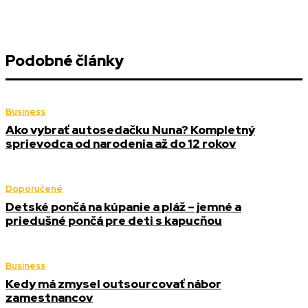
Podobné články
Business
Ako vybrať autosedačku Nuna? Kompletný
sprievodca od narodenia až do 12 rokov
Doporučené
Detské pončá na kúpanie a pláž – jemné a
priedušné pončá pre deti s kapucňou
Business
Kedy má zmysel outsourcovať nábor
zamestnancov