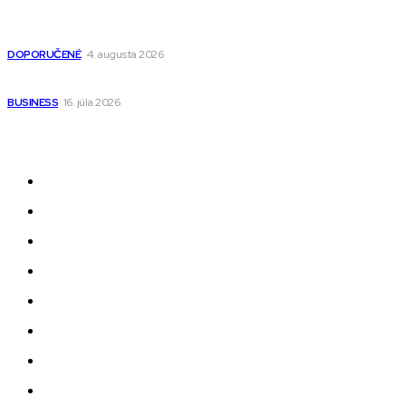
Detské pončá na kúpanie a pláž – jemné a priedušné pončá
pre deti s kapucňou
DOPORUČENÉ
4. augusta 2026
Kedy má zmysel outsourcovať nábor zamestnancov
BUSINESS
16. júla 2026
Odkazy
Novinky
AI
Produkty
Jedlo
Business
Služby
Nehnuteľnosti
Jazyk