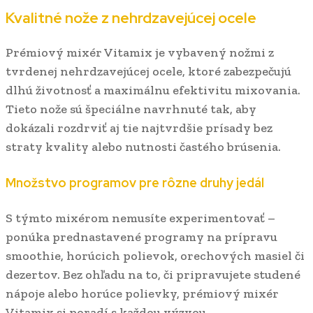
Kvalitné nože z nehrdzavejúcej ocele
Prémiový mixér Vitamix je vybavený nožmi z
tvrdenej nehrdzavejúcej ocele, ktoré zabezpečujú
dlhú životnosť a maximálnu efektivitu mixovania.
Tieto nože sú špeciálne navrhnuté tak, aby
dokázali rozdrviť aj tie najtvrdšie prísady bez
straty kvality alebo nutnosti častého brúsenia.
Množstvo programov pre rôzne druhy jedál
S týmto mixérom nemusíte experimentovať –
ponúka prednastavené programy na prípravu
smoothie, horúcich polievok, orechových masiel či
dezertov. Bez ohľadu na to, či pripravujete studené
nápoje alebo horúce polievky, prémiový mixér
Vitamix si poradí s každou výzvou.