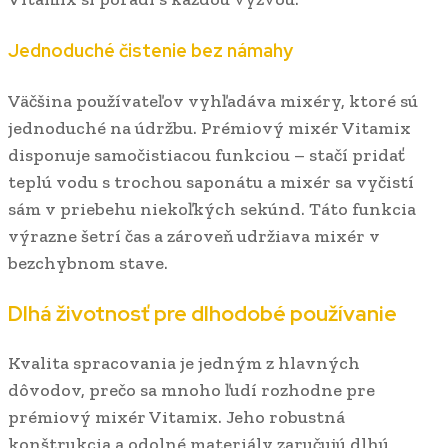
Jednoduché čistenie bez námahy
Väčšina používateľov vyhľadáva mixéry, ktoré sú
jednoduché na údržbu. Prémiový mixér Vitamix
disponuje samočistiacou funkciou – stačí pridať
teplú vodu s trochou saponátu a mixér sa vyčistí
sám v priebehu niekoľkých sekúnd. Táto funkcia
výrazne šetrí čas a zároveň udržiava mixér v
bezchybnom stave.
Dlhá životnosť pre dlhodobé používanie
Kvalita spracovania je jedným z hlavných
dôvodov, prečo sa mnoho ľudí rozhodne pre
prémiový mixér Vitamix. Jeho robustná
konštrukcia a odolné materiály zaručujú dlhú