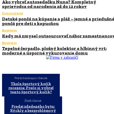
Ako vybrať autosedačku Nuna? Kompletný
sprievodca od narodenia až do 12 rokov
Doporučené
Detské pončá na kúpanie a pláž – jemné a priedušn
pončá pre deti s kapucňou
Business
Kedy má zmysel outsourcovať nábor zamestnanco
Business
Tepelné čerpadlo, plošný kolektor a hlbinný vrt:
moderné a úsporné vykurovanie domu
Predchádzajúci článok
Thule športový kočík
recenzia: Prečo si vybrať
tento športový kočík?
Ďalší článok
Predaj zdedeného bytu:
Rýchly a bezproblémový