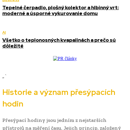
Tepelné čerpadlo, plošný kolektor a hlbinný vrt:
moderné a úsporné vykurovanie domu
AI
Všetko o teplonosných kvapalinách a prečo sú
dôležité
„`
Historie a význam přesýpacích
hodin
Přesýpací hodiny jsou jedním z nejstarších
přístrojů na měření času. Jejich princip, založený