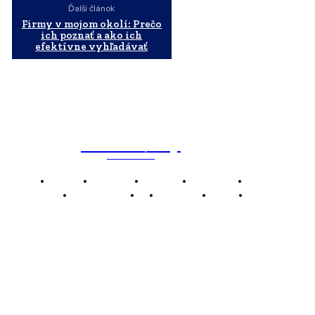
Ďalší článok
Firmy v mojom okolí: Prečo
ich poznať a ako ich
efektívne vyhľadávať
WebMailShop
MAGAZÍN
Domov
Business
Financie
Marketing
Politika
Technológie
AI
Produkty
Jedlo
Káva
WMS
WebMailShop je moderní technologický magazín,
který vám přináší nejnovější novinky, trendy a analýzy
z oblasti technologií, inovací a digitálního života.