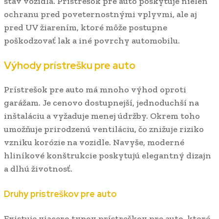
stav vozidla. Prístrešok pre auto poskytuje nielen
ochranu pred poveternostnými vplyvmi, ale aj
pred UV žiarením, ktoré môže postupne
poškodzovať lak a iné povrchy automobilu.
Výhody prístrešku pre auto
Prístrešok pre auto má mnoho výhod oproti
garážam. Je cenovo dostupnejší, jednoduchší na
inštaláciu a vyžaduje menej údržby. Okrem toho
umožňuje prirodzenú ventiláciu, čo znižuje riziko
vzniku korózie na vozidle. Navyše, moderné
hliníkové konštrukcie poskytujú elegantný dizajn
a dlhú životnosť.
Druhy prístreškov pre auto
Existuje viacero typov prístreškov pre auto, ktoré