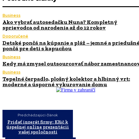
Business
Ako vybrať autosedačku Nuna? Kompletný
sprievodca od narodenia až do 12 rokov
Doporučené
Detské pončá na kúpanie a pláž – jemné a priedušn
pončá pre deti s kapucňou
Business
Kedy má zmysel outsourcovať nábor zamestnanco
Business
Tepelné čerpadlo, plošný kolektor a hlbinný vrt:
moderné a úsporné vykurovanie domu
Predchádzajúci článok
Pridať inzerát firmy: Kľúč k
úspešnej online prezentácii
vašej spoločnosti