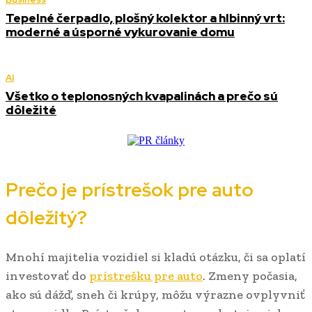
Tepelné čerpadlo, plošný kolektor a hlbinný vrt:
moderné a úsporné vykurovanie domu
AI
Všetko o teplonosných kvapalinách a prečo sú
dôležité
Prečo je prístrešok pre auto
dôležitý?
Mnohí majitelia vozidiel si kladú otázku, či sa oplatí
investovať do
prístrešku pre auto
. Zmeny počasia,
ako sú dážď, sneh či krúpy, môžu výrazne ovplyvniť