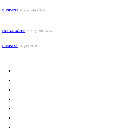
narodenia až do 12 rokov
BUSINESS
4. augusta 2026
Detské pončá na kúpanie a pláž – jemné a priedušné pončá
pre deti s kapucňou
DOPORUČENÉ
4. augusta 2026
Kedy má zmysel outsourcovať nábor zamestnancov
BUSINESS
16. júla 2026
Odkazy
Novinky
AI
Produkty
Jedlo
Business
Služby
Nehnuteľnosti