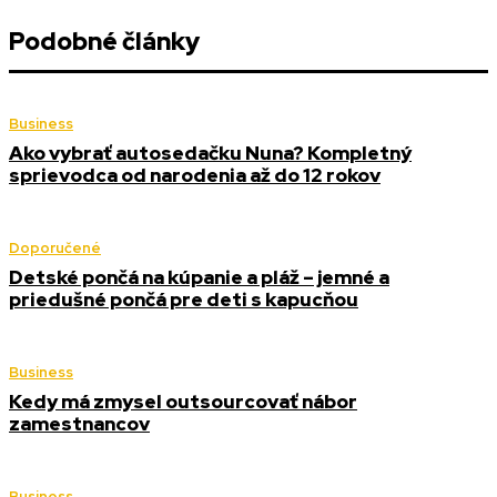
Podobné články
Business
Ako vybrať autosedačku Nuna? Kompletný
sprievodca od narodenia až do 12 rokov
Doporučené
Detské pončá na kúpanie a pláž – jemné a
priedušné pončá pre deti s kapucňou
Business
Kedy má zmysel outsourcovať nábor
zamestnancov
Business