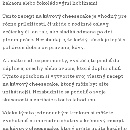
kakaom alebo čokoládovými hoblinami.
Tento
recept na kávový cheesecake
je vhodný pre
rôzne príležitosti, či už ide o rodinné oslavy,
večierky či len tak, ako sladká odmena po dni
plnom práce. Nezabúdajte, že každý kúsok je lepší s
pohárom dobre pripravenej kávy.
Ak máte radi experimenty, vyskúšajte pridať do
náplne aj orechy alebo ovocie, ktoré doplní chuť.
Týmto spôsobom si vytvoríte svoj vlastný
recept
na kávový cheesecake
, ktorý môže byť ešte
unikátnejší. Nezabudnite sa podeliť o svoje
skúsenosti a variácie s touto lahôdkou.
Vďaka týmto jednoduchým krokom si môžete
vychutnať mimoriadne chutný a krémový
recept
na kávový cheesecake
, ktorý určite upúta každého