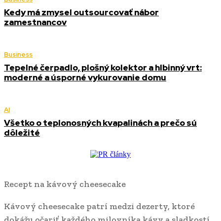
Kedy má zmysel outsourcovať nábor
zamestnancov
Business
Tepelné čerpadlo, plošný kolektor a hlbinný vrt:
moderné a úsporné vykurovanie domu
AI
Všetko o teplonosných kvapalinách a prečo sú
dôležité
Recept na kávový cheesecake
Kávový cheesecake patrí medzi dezerty, ktoré
dokážu očariť každého milovníka kávy a sladkostí.