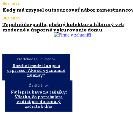
Business
Kedy má zmysel outsourcovať nábor zamestnanco
Business
Tepelné čerpadlo, plošný kolektor a hlbinný vrt:
moderné a úsporné vykurovanie domu
Predchádzajúci článok
Rozdiel medzi lungo a
espresso: Aké sú významné
nuansy?
Ďalší článok
Najlepšia káva na raňajky:
Všetko, čo potrebujete
vedieť pre dokonalý
začiatok dňa