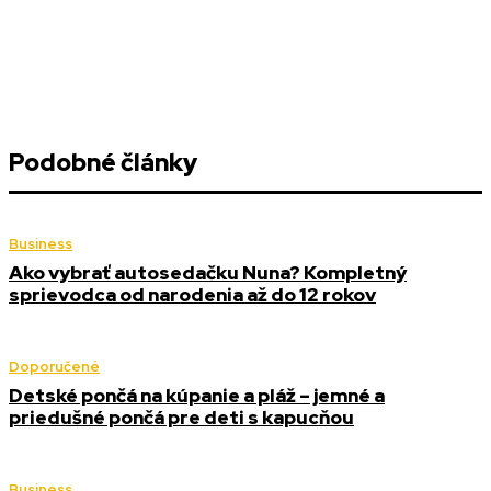
Podobné články
Business
Ako vybrať autosedačku Nuna? Kompletný
sprievodca od narodenia až do 12 rokov
Doporučené
Detské pončá na kúpanie a pláž – jemné a
priedušné pončá pre deti s kapucňou
Business