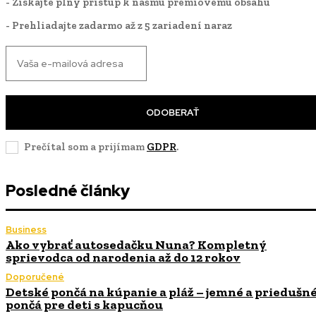
- Získajte plný prístup k nášmu prémiovému obsahu
- Prehliadajte zadarmo až z 5 zariadení naraz
ODOBERAŤ
Prečítal som a prijímam
GDPR
.
Posledné články
Business
Ako vybrať autosedačku Nuna? Kompletný
sprievodca od narodenia až do 12 rokov
Doporučené
Detské pončá na kúpanie a pláž – jemné a priedušn
pončá pre deti s kapucňou