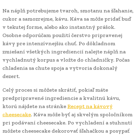
Na náplň potrebujeme tvaroh, smotanu na šľahanie,
cukor a samozrejme, kávu. Káva sa môže pridať buď
v tekutej forme, alebo ako instantný prášok.
Osobne odporúčam použití čerstvo pripravenej
kávy pre intenzívnejšiu chuť. Po dôkladnom
zmiešaní všetkých ingrediencií nalejte náplň na
vychladnutý korpus a vložte do chladničky. Počas
chladenia sa chute spoja a vytvoria dokonalý
dezert.
Celý proces si môžete skrátiť, pokiaľ máte
predpripravené ingrediencie a kvalitnú kávu,
ktorú nájdete na stránke
Recept na kávový
cheesecake
. Káva môže byť aj skvelým spoločníkom
pri podávaní cheesecake. Po vychladení a stuhnutí
môžete cheesecake dekorovať šľahačkou a posypať