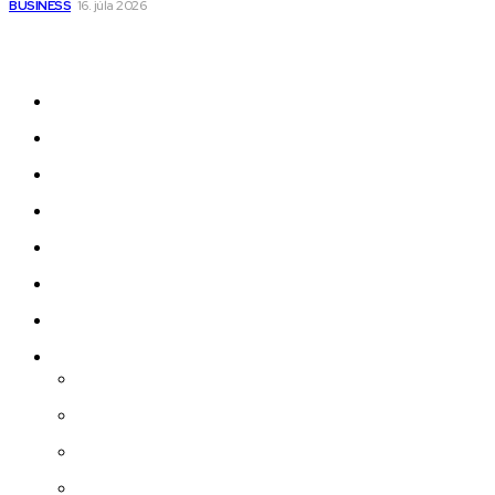
BUSINESS
16. júla 2026
Odkazy
Novinky
AI
Produkty
Jedlo
Business
Služby
Nehnuteľnosti
Jazyk
Slovenčina
Čeština
Polski
Angličtina