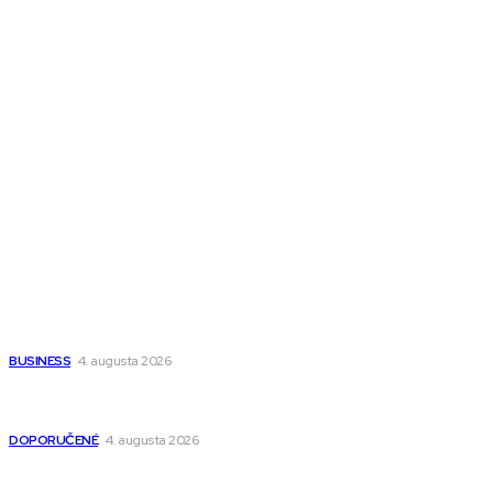
Melds CZ
Town Talk
Magazín AI
All The Best
Magazín PRO
Fitness MEDIUM
Wisdom-All-The-Best
Populárne
Ako vybrať autosedačku Nuna? Kompletný sprievodca od
narodenia až do 12 rokov
BUSINESS
4. augusta 2026
Detské pončá na kúpanie a pláž – jemné a priedušné pončá
pre deti s kapucňou
DOPORUČENÉ
4. augusta 2026
Kedy má zmysel outsourcovať nábor zamestnancov