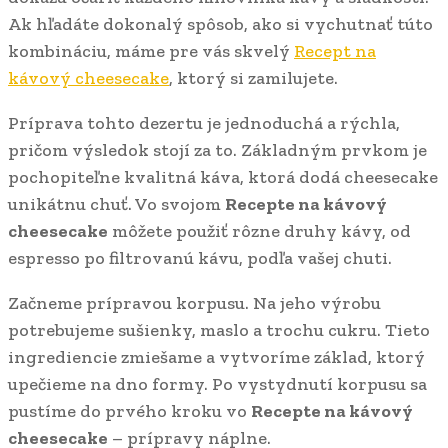
Ak hľadáte dokonalý spôsob, ako si vychutnať túto
kombináciu, máme pre vás skvelý
Recept na
kávový cheesecake
, ktorý si zamilujete.
Príprava tohto dezertu je jednoduchá a rýchla,
pričom výsledok stojí za to. Základným prvkom je
pochopiteľne kvalitná káva, ktorá dodá cheesecake
unikátnu chuť. Vo svojom
Recepte na kávový
cheesecake
môžete použiť rôzne druhy kávy, od
espresso po filtrovanú kávu, podľa vašej chuti.
Začneme prípravou korpusu. Na jeho výrobu
potrebujeme sušienky, maslo a trochu cukru. Tieto
ingrediencie zmiešame a vytvoríme základ, ktorý
upečieme na dno formy. Po vystydnutí korpusu sa
pustíme do prvého kroku vo
Recepte na kávový
cheesecake
– prípravy náplne.