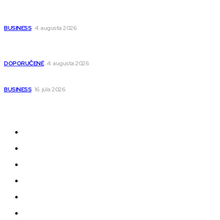
Ako vybrať autosedačku Nuna? Kompletný sprievodca od
narodenia až do 12 rokov
BUSINESS
4. augusta 2026
Detské pončá na kúpanie a pláž – jemné a priedušné pončá
pre deti s kapucňou
DOPORUČENÉ
4. augusta 2026
Kedy má zmysel outsourcovať nábor zamestnancov
BUSINESS
16. júla 2026
Odkazy
Novinky
AI
Produkty
Jedlo
Business
Služby