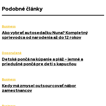
Podobné články
Business
Ako vybrať autosedačku Nuna? Kompletný
sprievodca od narodenia až do 12 rokov
Doporučené
Detské pončá na kúpanie a pláž – jemné a
priedušné pončá pre deti s kapucňou
Business
Kedy má zmysel outsourcovať nábor
zamestnancov
Business