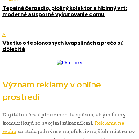
Tepelné čerpadlo, plošný kolektor a hlbinný vrt:
moderné a úsporné vykurovanie domu
AI
Všetko o teplonosných kvapalinách a prečo sú
dôležité
Význam reklamy v online
prostredí
Digitálna éra úplne zmenila spôsob, akým firmy
komunikujú so svojimi zákazníkmi.
Reklama na
webu
sa stala jedným z najefektívnejších nástrojov