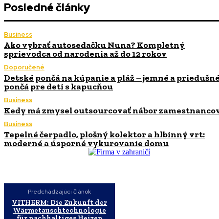
Posledné články
Business
Ako vybrať autosedačku Nuna? Kompletný
sprievodca od narodenia až do 12 rokov
Doporučené
Detské pončá na kúpanie a pláž – jemné a priedušn
pončá pre deti s kapucňou
Business
Kedy má zmysel outsourcovať nábor zamestnanco
Business
Tepelné čerpadlo, plošný kolektor a hlbinný vrt:
moderné a úsporné vykurovanie domu
Predchádzajúci článok
VITHERM: Die Zukunft der
Wärmetauschtechnologie
für nachhaltiges Heizen