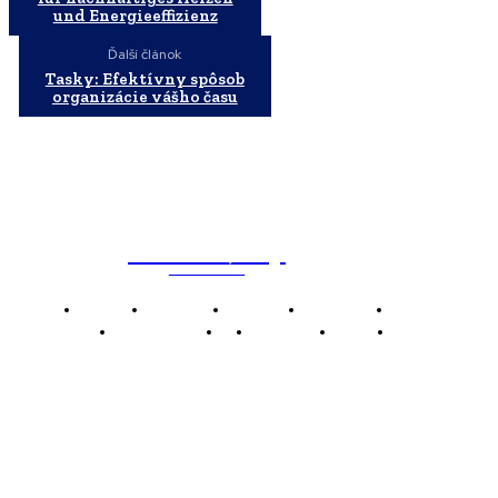
und Energieeffizienz
Ďalší článok
Tasky: Efektívny spôsob
organizácie vášho času
WebMailShop
MAGAZÍN
Domov
Business
Financie
Marketing
Politika
Technológie
AI
Produkty
Jedlo
Káva
WMS
WebMailShop je moderní technologický magazín,
který vám přináší nejnovější novinky, trendy a analýzy