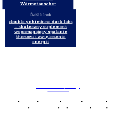
Wärmetauscher
Ďalší článok
double yohimbine dark labs
– skuteczny suplement
wspomagający spalanie
tłuszczu i zwiększenie
energii
WebMailShop
MAGAZÍN
Domov
Business
Financie
Marketing
Politika
Technológie
AI
Produkty
Jedlo
Káva
WMS