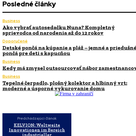
Posledné články
Business
Ako vybrať autosedačku Nuna? Kompletný
sprievodca od narodenia až do 12 rokov
Doporučené
Detské pončá na kúpanie a pláž – jemné a priedušn
pončá pre deti s kapucňou
Business
Kedy má zmysel outsourcovať nábor zamestnanco
Business
Tepelné čerpadlo, plošný kolektor a hlbinný vrt:
moderné a úsporné vykurovanie domu
Predchádzajúci článok
KELVION: Weltweite
Innovationen im Bereich
industrieller