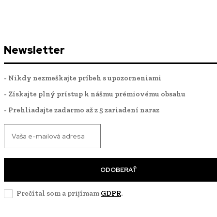
Newsletter
- Nikdy nezmeškajte príbeh s upozorneniami
- Získajte plný prístup k nášmu prémiovému obsahu
- Prehliadajte zadarmo až z 5 zariadení naraz
ODOBERAŤ
Prečítal som a prijímam
GDPR
.