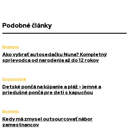
Podobné články
Business
Ako vybrať autosedačku Nuna? Kompletný
sprievodca od narodenia až do 12 rokov
Doporučené
Detské pončá na kúpanie a pláž – jemné a
priedušné pončá pre deti s kapucňou
Business
Kedy má zmysel outsourcovať nábor
zamestnancov