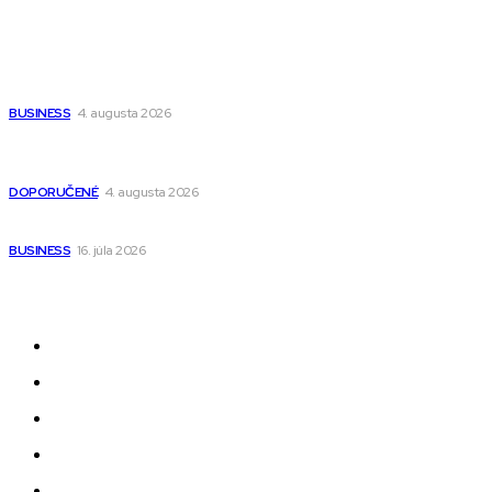
Populárne
Ako vybrať autosedačku Nuna? Kompletný sprievodca od
narodenia až do 12 rokov
BUSINESS
4. augusta 2026
Detské pončá na kúpanie a pláž – jemné a priedušné pončá
pre deti s kapucňou
DOPORUČENÉ
4. augusta 2026
Kedy má zmysel outsourcovať nábor zamestnancov
BUSINESS
16. júla 2026
Odkazy
Novinky
AI
Produkty
Jedlo