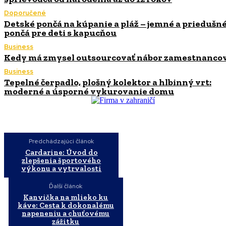
Doporučené
Detské pončá na kúpanie a pláž – jemné a priedušn
pončá pre deti s kapucňou
Business
Kedy má zmysel outsourcovať nábor zamestnanco
Business
Tepelné čerpadlo, plošný kolektor a hlbinný vrt:
moderné a úsporné vykurovanie domu
Predchádzajúci článok
Cardarine: Úvod do
zlepšenia športového
výkonu a vytrvalosti
Ďalší článok
Kanvička na mlieko ku
káve: Cesta k dokonalému
napeneniu a chuťovému
zážitku