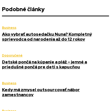
Podobné články
Business
Ako vybrať autosedačku Nuna? Kompletný
sprievodca od narodenia až do 12 rokov
Doporučené
Detské pončá na kúpanie a pláž – jemné a
priedušné pončá pre deti s kapucňou
Business
Kedy má zmysel outsourcovať nábor
zamestnancov
Business