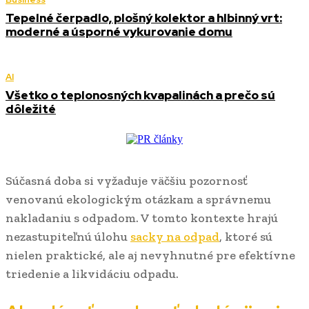
Tepelné čerpadlo, plošný kolektor a hlbinný vrt:
moderné a úsporné vykurovanie domu
AI
Všetko o teplonosných kvapalinách a prečo sú
dôležité
Súčasná doba si vyžaduje väčšiu pozornosť
venovanú ekologickým otázkam a správnemu
nakladaniu s odpadom. V tomto kontexte hrajú
nezastupiteľnú úlohu
sacky na odpad
, ktoré sú
nielen praktické, ale aj nevyhnutné pre efektívne
triedenie a likvidáciu odpadu.