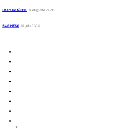
pre deti s kapucňou
DOPORUČENÉ
4. augusta 2026
Kedy má zmysel outsourcovať nábor zamestnancov
BUSINESS
16. júla 2026
Odkazy
Novinky
AI
Produkty
Jedlo
Business
Služby
Nehnuteľnosti
Jazyk
Slovenčina