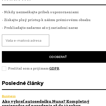
- Nikdy nezmeškajte príbeh s upozorneniami
- Získajte plný prístup k nášmu prémiovému obsahu
- Prehliadajte zadarmo až z 5 zariadení naraz
ODOBERAŤ
Prečítal som a prijímam
GDPR
.
Posledné články
Business
Ako vybrať autosedačku Nuna? Kompletný
sprievodca od narodenia až do 12 rokov