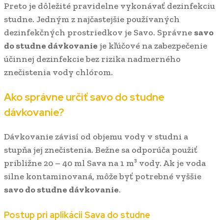
Preto je dôležité pravidelne vykonávať dezinfekciu
studne. Jedným z najčastejšie používaných
dezinfekčných prostriedkov je Savo. Správne
savo
do studne dávkovanie
je kľúčové na zabezpečenie
účinnej dezinfekcie bez rizika nadmerného
znečistenia vody chlórom.
Ako správne určiť
savo do studne
dávkovanie
?
Dávkovanie závisí od objemu vody v studni a
stupňa jej znečistenia. Bežne sa odporúča použiť
približne 20 – 40 ml Sava na 1 m³ vody. Ak je voda
silne kontaminovaná, môže byť potrebné vyššie
savo do studne dávkovanie
.
Postup pri aplikácii Sava do studne