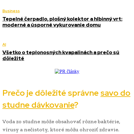
Business
Tepelné čerpadlo, plošný kolektor a hlbinný vrt:
moderné a úsporné vykurovanie domu
AI
Všetko o teplonosných kvapalinách a prečo sú
dôležité
Prečo je dôležité správne
savo do
studne dávkovanie
?
Voda zo studne môže obsahovať rôzne baktérie,
vírusy a nečistoty, ktoré môžu ohroziť zdravie.