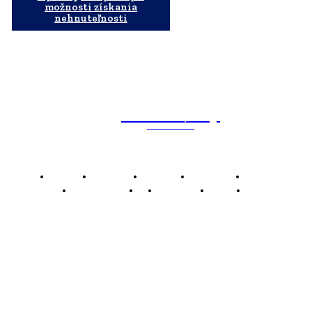
možnosti získania
nehnuteľnosti
WebMailShop
MAGAZÍN
Domov
Business
Financie
Marketing
Politika
Technológie
AI
Produkty
Jedlo
Káva
WMS
WebMailShop je moderní technologický magazín,
který vám přináší nejnovější novinky, trendy a analýzy