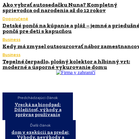
Ako vybrať autosedačku Nuna? Kompletný
sprievodca od narodenia až do 12 rokov
Doporučené
Detské pončá na kúpanie a pláž – jemné a priedušn
pončá pre deti s kapucňou
Business
Kedy má zmysel outsourcovať nábor zamestnanco
Business
Tepelné čerpadlo, plošný kolektor a hlbinný vrt:
moderné a úsporné vykurovanie domu
Predchádzajúci článok
Vrecká na bioodpad:
Dôležitosť, výhody a
správne používanie
Ďalší článok
dom v exekúcii na predaj:
Výhody, nevýhody a