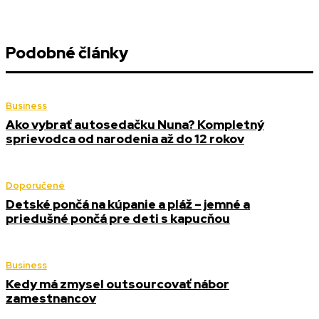
Podobné články
Business
Ako vybrať autosedačku Nuna? Kompletný
sprievodca od narodenia až do 12 rokov
Doporučené
Detské pončá na kúpanie a pláž – jemné a
priedušné pončá pre deti s kapucňou
Business
Kedy má zmysel outsourcovať nábor
zamestnancov