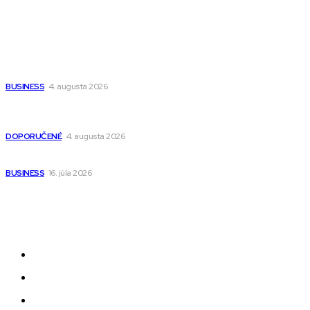
Populárne
Ako vybrať autosedačku Nuna? Kompletný sprievodca od
narodenia až do 12 rokov
BUSINESS
4. augusta 2026
Detské pončá na kúpanie a pláž – jemné a priedušné pončá
pre deti s kapucňou
DOPORUČENÉ
4. augusta 2026
Kedy má zmysel outsourcovať nábor zamestnancov
BUSINESS
16. júla 2026
Odkazy
Novinky
AI
Produkty