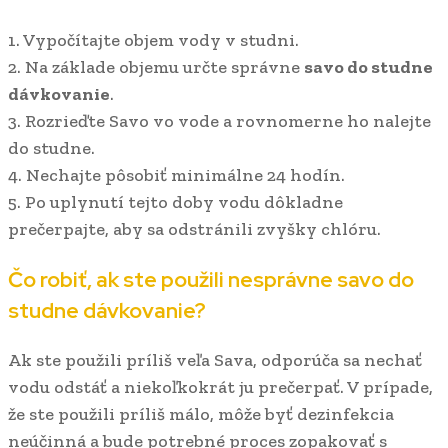
1. Vypočítajte objem vody v studni.
2. Na základe objemu určte správne
savo do studne
dávkovanie
.
3. Rozrieďte Savo vo vode a rovnomerne ho nalejte
do studne.
4. Nechajte pôsobiť minimálne 24 hodín.
5. Po uplynutí tejto doby vodu dôkladne
prečerpajte, aby sa odstránili zvyšky chlóru.
Čo robiť, ak ste použili nesprávne
savo do
studne dávkovanie
?
Ak ste použili príliš veľa Sava, odporúča sa nechať
vodu odstáť a niekoľkokrát ju prečerpať. V prípade,
že ste použili príliš málo, môže byť dezinfekcia
neúčinná a bude potrebné proces zopakovať s