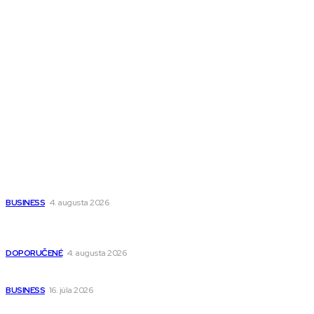
Magazín AI
All The Best
Magazín PRO
Fitness MEDIUM
Wisdom-All-The-Best
Populárne
Ako vybrať autosedačku Nuna? Kompletný sprievodca od
narodenia až do 12 rokov
BUSINESS
4. augusta 2026
Detské pončá na kúpanie a pláž – jemné a priedušné pončá
pre deti s kapucňou
DOPORUČENÉ
4. augusta 2026
Kedy má zmysel outsourcovať nábor zamestnancov
BUSINESS
16. júla 2026