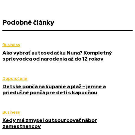
Podobné články
Business
Ako vybrať autosedačku Nuna? Kompletný
sprievodca od narodenia až do 12 rokov
Doporučené
Detské pončá na kúpanie a pláž – jemné a
priedušné pončá pre deti s kapucňou
Business
Kedy má zmysel outsourcovať nábor
zamestnancov