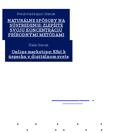
Predchádzajúci článok
NATURÁLNE SPÔSOBY NA
SÚSTREDENIE: ZLEPŠITE
SVOJU KONCENTRÁCIU
PRÍRODNÝMI METÓDAMI
Ďalší článok
Online marketing: Kľúč k
úspechu v digitálnom svete
WebMailShop
MAGAZÍN
Domov
Business
Financie
Marketing
Politika
Technológie
AI
Produkty
Jedlo
Káva