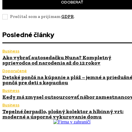
ODOBERAŤ
Prečítal som a prijímam
GDPR
.
Posledné články
Business
Ako vybrať autosedačku Nuna? Kompletný
sprievodca od narodenia až do 12 rokov
Doporučené
Detské pončá na kúpanie a pláž – jemné a priedušn
pončá pre deti s kapucňou
Business
Kedy má zmysel outsourcovať nábor zamestnanco
Business
Tepelné čerpadlo, plošný kolektor a hlbinný vrt:
moderné a úsporné vykurovanie domu