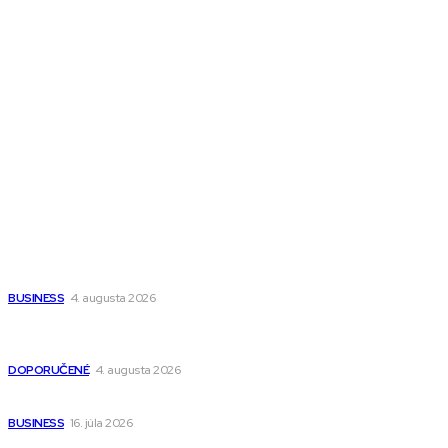
Magazín AI
All The Best
Magazín PRO
Fitness MEDIUM
Wisdom-All-The-Best
Populárne
Ako vybrať autosedačku Nuna? Kompletný sprievodca od
narodenia až do 12 rokov
BUSINESS
4. augusta 2026
Detské pončá na kúpanie a pláž – jemné a priedušné pončá
pre deti s kapucňou
DOPORUČENÉ
4. augusta 2026
Kedy má zmysel outsourcovať nábor zamestnancov
BUSINESS
16. júla 2026