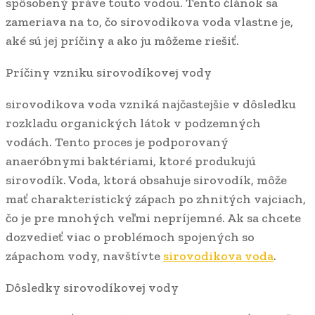
spôsobený práve touto vodou. Tento článok sa
zameriava na to, čo sirovodikova voda vlastne je,
aké sú jej príčiny a ako ju môžeme riešiť.
Príčiny vzniku sirovodíkovej vody
sirovodikova voda vzniká najčastejšie v dôsledku
rozkladu organických látok v podzemných
vodách. Tento proces je podporovaný
anaeróbnymi baktériami, ktoré produkujú
sirovodík. Voda, ktorá obsahuje sirovodík, môže
mať charakteristický zápach po zhnitých vajciach,
čo je pre mnohých veľmi nepríjemné. Ak sa chcete
dozvedieť viac o problémoch spojených so
zápachom vody, navštívte
sirovodikova voda
.
Dôsledky sirovodíkovej vody