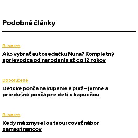
Podobné články
Business
Ako vybrať autosedačku Nuna? Kompletný
sprievodca od narodenia až do 12 rokov
Doporučené
Detské pončá na kúpanie a pláž – jemné a
priedušné pončá pre deti s kapucňou
Business
Kedy má zmysel outsourcovať nábor
zamestnancov