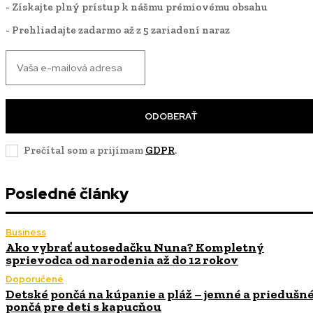
- Získajte plný prístup k nášmu prémiovému obsahu
- Prehliadajte zadarmo až z 5 zariadení naraz
ODOBERAŤ
Prečítal som a prijímam
GDPR
.
Posledné články
Business
Ako vybrať autosedačku Nuna? Kompletný
sprievodca od narodenia až do 12 rokov
Doporučené
Detské pončá na kúpanie a pláž – jemné a priedušn
pončá pre deti s kapucňou