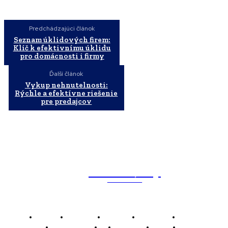
Predchádzajúci článok
Seznam úklidových firem:
Klíč k efektivnímu úklidu
pro domácnosti i firmy
Ďalší článok
Vykup nehnutelnosti:
Rýchle a efektívne riešenie
pre predajcov
WebMailShop
MAGAZÍN
Domov
Business
Financie
Marketing
Politika
Technológie
AI
Produkty
Jedlo
Káva