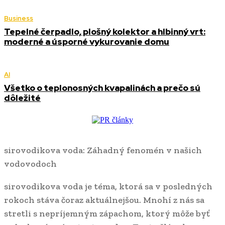
Business
Tepelné čerpadlo, plošný kolektor a hlbinný vrt:
moderné a úsporné vykurovanie domu
AI
Všetko o teplonosných kvapalinách a prečo sú
dôležité
sirovodikova voda: Záhadný fenomén v našich
vodovodoch
sirovodikova voda je téma, ktorá sa v posledných
rokoch stáva čoraz aktuálnejšou. Mnohí z nás sa
stretli s nepríjemným zápachom, ktorý môže byť