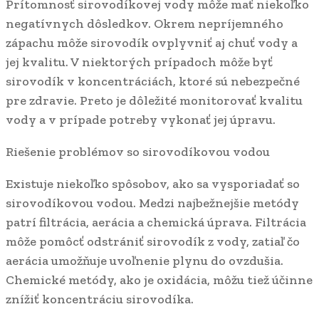
Prítomnosť sirovodíkovej vody môže mať niekoľko
negatívnych dôsledkov. Okrem nepríjemného
zápachu môže sirovodík ovplyvniť aj chuť vody a
jej kvalitu. V niektorých prípadoch môže byť
sirovodík v koncentráciách, ktoré sú nebezpečné
pre zdravie. Preto je dôležité monitorovať kvalitu
vody a v prípade potreby vykonať jej úpravu.
Riešenie problémov so sirovodíkovou vodou
Existuje niekoľko spôsobov, ako sa vysporiadať so
sirovodíkovou vodou. Medzi najbežnejšie metódy
patrí filtrácia, aerácia a chemická úprava. Filtrácia
môže pomôcť odstrániť sirovodík z vody, zatiaľ čo
aerácia umožňuje uvoľnenie plynu do ovzdušia.
Chemické metódy, ako je oxidácia, môžu tiež účinne
znížiť koncentráciu sirovodíka.