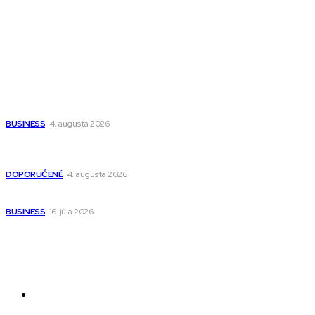
Wisdom-All-The-Best
Populárne
Ako vybrať autosedačku Nuna? Kompletný sprievodca od
narodenia až do 12 rokov
BUSINESS
4. augusta 2026
Detské pončá na kúpanie a pláž – jemné a priedušné pončá
pre deti s kapucňou
DOPORUČENÉ
4. augusta 2026
Kedy má zmysel outsourcovať nábor zamestnancov
BUSINESS
16. júla 2026
Odkazy
Novinky