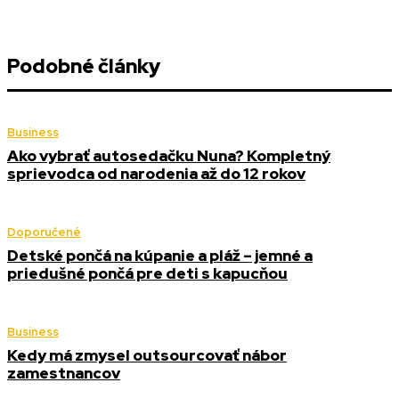
Podobné články
Business
Ako vybrať autosedačku Nuna? Kompletný
sprievodca od narodenia až do 12 rokov
Doporučené
Detské pončá na kúpanie a pláž – jemné a
priedušné pončá pre deti s kapucňou
Business
Kedy má zmysel outsourcovať nábor
zamestnancov