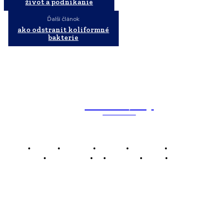
život a podnikanie
Ďalší článok
ako odstranit koliformné
bakterie
WebMailShop
MAGAZÍN
Domov
Business
Financie
Marketing
Politika
Technológie
AI
Produkty
Jedlo
Káva
WMS