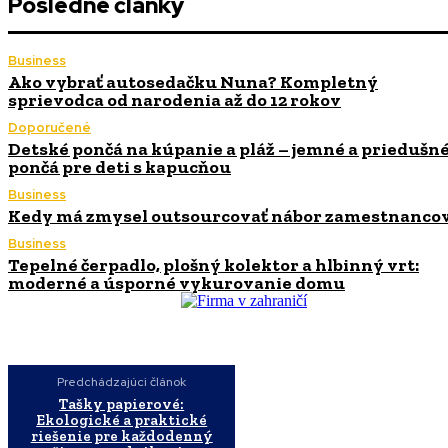
Posledné články
Business
Ako vybrať autosedačku Nuna? Kompletný
sprievodca od narodenia až do 12 rokov
Doporučené
Detské pončá na kúpanie a pláž – jemné a priedušn
pončá pre deti s kapucňou
Business
Kedy má zmysel outsourcovať nábor zamestnanco
Business
Tepelné čerpadlo, plošný kolektor a hlbinný vrt:
moderné a úsporné vykurovanie domu
Predchádzajúci článok
Tašky papierové:
Ekologické a praktické
riešenie pre každodenný