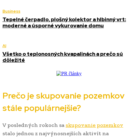
Business
Tepelné čerpadlo, plošný kolektor a hlbinný vrt:
moderné a úsporné vykurovanie domu
AI
Všetko o teplonosných kvapalinách a prečo sú
dôležité
Prečo je skupovanie pozemkov
stále populárnejšie?
V posledných rokoch sa
skupovanie pozemkov
stalo jednou z najvýnosnejších aktivít na