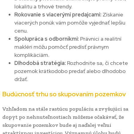
lokalitu a trhové trendy.
Rokovanie s viacerými predajcami:
Získanie
viacerých ponúk vám pomôže vyjednať lepšiu
cenu.
Spolupráca s odborníkmi:
Právnici a realitní
makléri môžu pomôcť predísť právnym
komplikáciám.
Dlhodobá stratégia:
Rozhodnite sa, či chcete
pozemok krátkodobo predať alebo dlhodobo
držať.
Budúcnosť trhu so skupovaním pozemkov
Vzhľadom na stále rastúcu populáciu a zvyšujúci sa
dopyt po nehnuteľnostiach môžeme očakávať, že
skupovanie pozemkov bude aj naďalej veľmi
atraktívnou investíciou. Významnú úlohu budú