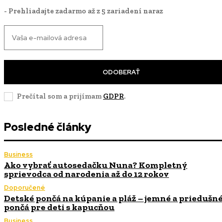
- Prehliadajte zadarmo až z 5 zariadení naraz
ODOBERAŤ
Prečítal som a prijímam
GDPR
.
Posledné články
Business
Ako vybrať autosedačku Nuna? Kompletný
sprievodca od narodenia až do 12 rokov
Doporučené
Detské pončá na kúpanie a pláž – jemné a priedušn
pončá pre deti s kapucňou
Business