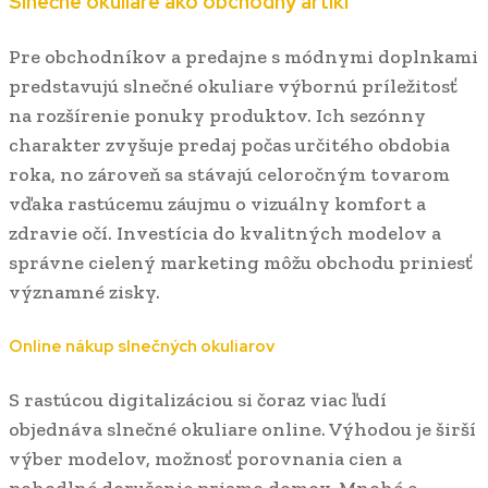
Slnečné okuliare ako obchodný artikl
Pre obchodníkov a predajne s módnymi doplnkami
predstavujú slnečné okuliare výbornú príležitosť
na rozšírenie ponuky produktov. Ich sezónny
charakter zvyšuje predaj počas určitého obdobia
roka, no zároveň sa stávajú celoročným tovarom
vďaka rastúcemu záujmu o vizuálny komfort a
zdravie očí. Investícia do kvalitných modelov a
správne cielený marketing môžu obchodu priniesť
významné zisky.
Online nákup slnečných okuliarov
S rastúcou digitalizáciou si čoraz viac ľudí
objednáva slnečné okuliare online. Výhodou je širší
výber modelov, možnosť porovnania cien a
pohodlné doručenie priamo domov. Mnohé e-