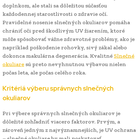
doplnkom, ale stali sa dôležitou súčasťou
každodennej starostlivosti o zdravie očí.
Pravidelné nosenie slnečných okuliarov pomáha
chrániť oči pred škodlivým UV žiarením, ktoré
môže spôsobovať vážne zdravotné problémy, ako je
napríklad poškodenie rohovky, sivý zákal alebo
dokonca makulárna degenerácia. Kvalitné
Slnečné
okuliare
sú preto nevyhnutnou výbavou nielen
počas leta, ale počas celého roka.
Kritériá výberu správnych slnečných
okuliarov
Pri výbere správnych slnečných okuliarov je
dôležité zohľadniť viacero faktorov. Prvým, a
zároveň jedným z najvýznamnejších, je UV ochrana
– slnečné okuliare by mali poskytovať