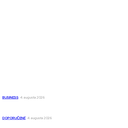
Melds CZ
Town Talk
Magazín AI
All The Best
Magazín PRO
Fitness MEDIUM
Wisdom-All-The-Best
Populárne
Ako vybrať autosedačku Nuna? Kompletný sprievodca od
narodenia až do 12 rokov
BUSINESS
4. augusta 2026
Detské pončá na kúpanie a pláž – jemné a priedušné pončá
pre deti s kapucňou
DOPORUČENÉ
4. augusta 2026
Kedy má zmysel outsourcovať nábor zamestnancov