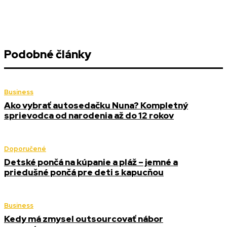
Podobné články
Business
Ako vybrať autosedačku Nuna? Kompletný
sprievodca od narodenia až do 12 rokov
Doporučené
Detské pončá na kúpanie a pláž – jemné a
priedušné pončá pre deti s kapucňou
Business
Kedy má zmysel outsourcovať nábor