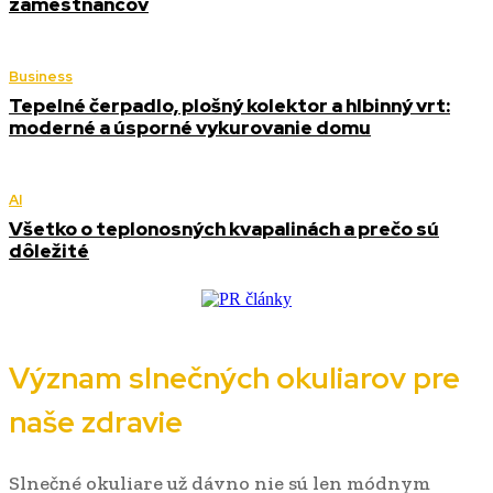
zamestnancov
Business
Tepelné čerpadlo, plošný kolektor a hlbinný vrt:
moderné a úsporné vykurovanie domu
AI
Všetko o teplonosných kvapalinách a prečo sú
dôležité
Význam slnečných okuliarov pre
naše zdravie
Slnečné okuliare už dávno nie sú len módnym