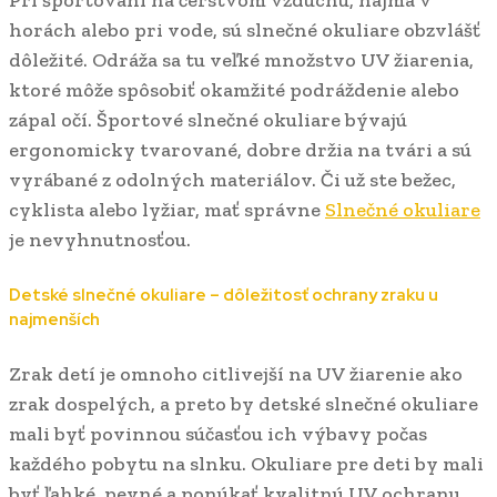
Pri športovaní na čerstvom vzduchu, najmä v
horách alebo pri vode, sú slnečné okuliare obzvlášť
dôležité. Odráža sa tu veľké množstvo UV žiarenia,
ktoré môže spôsobiť okamžité podráždenie alebo
zápal očí. Športové slnečné okuliare bývajú
ergonomicky tvarované, dobre držia na tvári a sú
vyrábané z odolných materiálov. Či už ste bežec,
cyklista alebo lyžiar, mať správne
Slnečné okuliare
je nevyhnutnosťou.
Detské slnečné okuliare – dôležitosť ochrany zraku u
najmenších
Zrak detí je omnoho citlivejší na UV žiarenie ako
zrak dospelých, a preto by detské slnečné okuliare
mali byť povinnou súčasťou ich výbavy počas
každého pobytu na slnku. Okuliare pre deti by mali
byť ľahké, pevné a ponúkať kvalitnú UV ochranu.