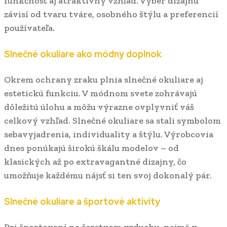
funkčnosť aj atraktívny vzhľad. Výber dizajnu
závisí od tvaru tváre, osobného štýlu a preferencií
používateľa.
Slnečné okuliare ako módny doplnok
Okrem ochrany zraku plnia slnečné okuliare aj
estetickú funkciu. V módnom svete zohrávajú
dôležitú úlohu a môžu výrazne ovplyvniť váš
celkový vzhľad. Slnečné okuliare sa stali symbolom
sebavyjadrenia, individuality a štýlu. Výrobcovia
dnes ponúkajú širokú škálu modelov – od
klasických až po extravagantné dizajny, čo
umožňuje každému nájsť si ten svoj dokonalý pár.
Slnečné okuliare a športové aktivity