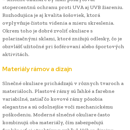
stopercentnú ochranu proti UVA aj UVB žiareniu.
Rozhodujúca je aj kvalita šošoviek, ktorá
ovplyvňuje čistotu videnia a mieru skreslenia.
Okrem toho je dobré zvoliť okuliare s
polarizačnými sklami, ktoré znižujú odlesky, čo je
obzvlášť užitočné pri šoférovaní alebo športových
aktivitách.
Materiály rámov a dizajn
Slnečné okuliare prichádzajú v rôznych tvaroch a
materiáloch. Plastové rámy sú ľahké a farebne
variabilné, zatiaľ čo kovové rámy pôsobia
elegantne a sú odolnejšie voči mechanickému
poškodeniu. Moderné slnečné okuliare často
kombinujú oba materiály, čím zabezpečujú