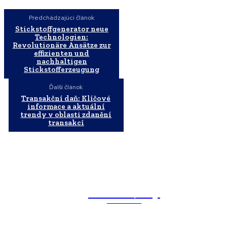
Predchádzajúci článok
Stickstoffgenerator neue
Technologien:
Revolutionäre Ansätze zur
effizienten und
nachhaltigen
Stickstofferzeugung
Ďalší článok
Transakční daň: Klíčové
informace a aktuální
trendy v oblasti zdanění
transakcí
WebMailShop
MAGAZÍN