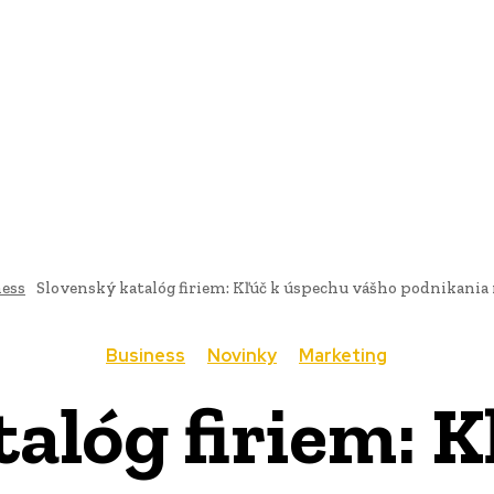
AI
PRODUKTY
JEDLO
BUSINESS
SLUŽBY
NEHNUTEĽ
ness
Slovenský katalóg firiem: Kľúč k úspechu vášho podnikania 
Business
Novinky
Marketing
alóg firiem: 