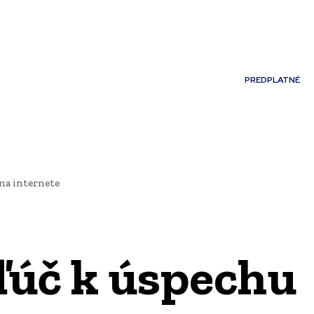
Môj účet
PREDPLATNÉ
NOSTI
JAZYK
na internete
Kľúč k úspechu