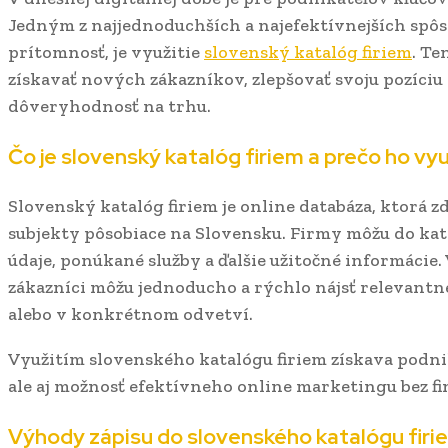
Jedným z najjednoduchších a najefektívnejších spôso
prítomnosť, je využitie
slovenský katalóg firiem
. Te
získavať nových zákazníkov, zlepšovať svoju pozíci
dôveryhodnosť na trhu.
Čo je slovenský katalóg firiem a prečo ho vy
Slovenský katalóg firiem je online databáza, ktorá 
subjekty pôsobiace na Slovensku. Firmy môžu do kat
údaje, ponúkané služby a ďalšie užitočné informácie.
zákazníci môžu jednoducho a rýchlo nájsť relevantn
alebo v konkrétnom odvetví.
Využitím slovenského katalógu firiem získava podnik
ale aj možnosť efektívneho online marketingu bez 
Výhody zápisu do slovenského katalógu firi