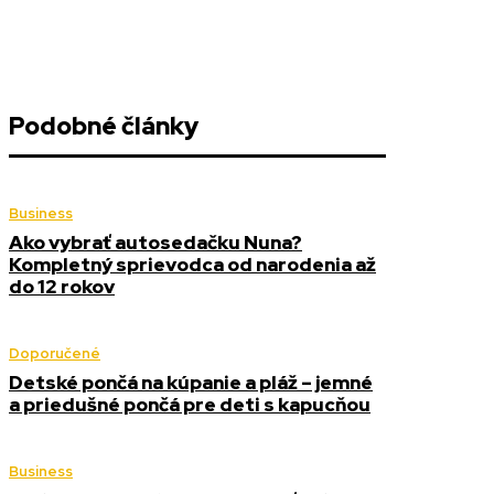
Podobné články
Business
Ako vybrať autosedačku Nuna?
Kompletný sprievodca od narodenia až
do 12 rokov
Doporučené
Detské pončá na kúpanie a pláž – jemné
a priedušné pončá pre deti s kapucňou
Business