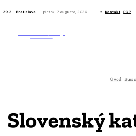
C
29.2
Bratislava
piatok, 7 augusta, 2026
Kontakt
PDP
WebMailShop
NOVINKY
MAGAZÍN
Úvod
Busi
Slovenský kat