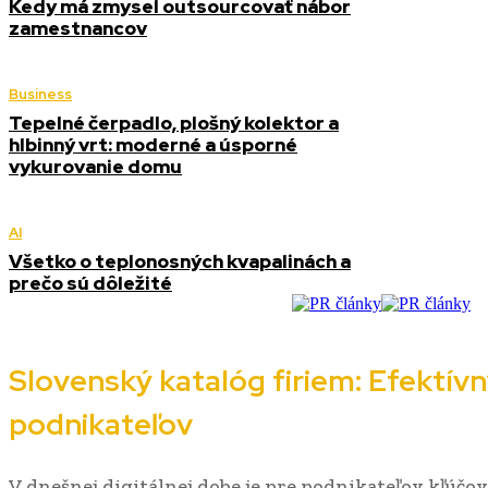
Kedy má zmysel outsourcovať nábor
zamestnancov
Business
Tepelné čerpadlo, plošný kolektor a
hlbinný vrt: moderné a úsporné
vykurovanie domu
AI
Všetko o teplonosných kvapalinách a
prečo sú dôležité
Slovenský katalóg firiem: Efektívn
podnikateľov
V dnešnej digitálnej dobe je pre podnikateľov kľúčov