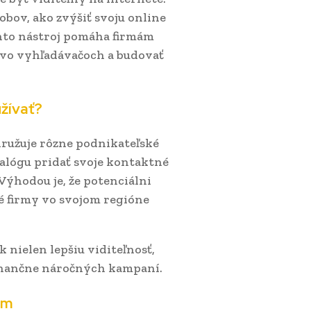
bov, ako zvýšiť svoju online
nto nástroj pomáha firmám
u vo vyhľadávačoch a budovať
užívať?
združuje rôzne podnikateľské
alógu pridať svoje kontaktné
 Výhodou je, že potenciálni
é firmy vo svojom regióne
 nielen lepšiu viditeľnosť,
finančne náročných kampaní.
em