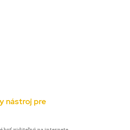
y nástroj pre
é byť viditeľný na internete.