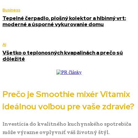
Business
Tepelné čerpadlo, plošný kolektor a hlbinný vrt:
moderné a úsporné vykurovanie domu
AI
Všetko o teplonosných kvapalinách a prečo sú
dôležité
Prečo je Smoothie mixér Vitamix
ideálnou voľbou pre vaše zdravie?
Investícia do kvalitného kuchynského spotrebiča
môže výrazne ovplyvniť váš životný štýl.