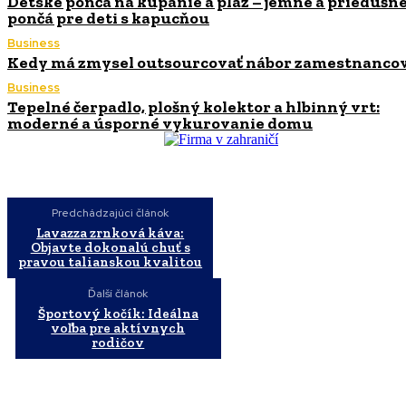
Detské pončá na kúpanie a pláž – jemné a priedušn
pončá pre deti s kapucňou
Business
Kedy má zmysel outsourcovať nábor zamestnanco
Business
Tepelné čerpadlo, plošný kolektor a hlbinný vrt:
moderné a úsporné vykurovanie domu
Predchádzajúci článok
Lavazza zrnková káva:
Objavte dokonalú chuť s
pravou talianskou kvalitou
Ďalší článok
Športový kočík: Ideálna
voľba pre aktívnych
rodičov