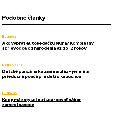
Podobné články
Business
Ako vybrať autosedačku Nuna? Kompletný
sprievodca od narodenia až do 12 rokov
Doporučené
Detské pončá na kúpanie a pláž – jemné a
priedušné pončá pre deti s kapucňou
Business
Kedy má zmysel outsourcovať nábor
zamestnancov