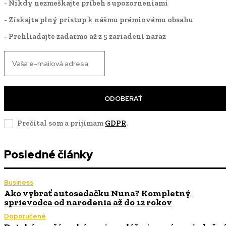
- Nikdy nezmeškajte príbeh s upozorneniami
- Získajte plný prístup k nášmu prémiovému obsahu
- Prehliadajte zadarmo až z 5 zariadení naraz
ODOBERAŤ
Prečítal som a prijímam
GDPR
.
Posledné články
Business
Ako vybrať autosedačku Nuna? Kompletný
sprievodca od narodenia až do 12 rokov
Doporučené