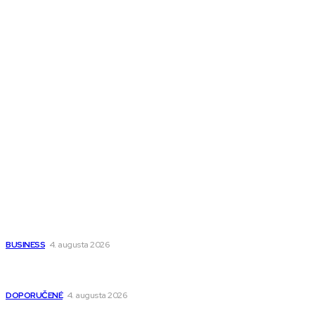
Melds SK
Melds CZ
Town Talk
Magazín AI
All The Best
Magazín PRO
Fitness MEDIUM
Wisdom-All-The-Best
Populárne
Ako vybrať autosedačku Nuna? Kompletný sprievodca od
narodenia až do 12 rokov
BUSINESS
4. augusta 2026
Detské pončá na kúpanie a pláž – jemné a priedušné pončá
pre deti s kapucňou
DOPORUČENÉ
4. augusta 2026