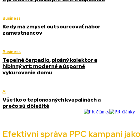
Business
Kedy má zmysel outsourcovať nábor
zamestnancov
Business
Tepelné čerpadlo, plošný kolektor a
hlbinný vrt: moderné a úsporné
vykurovanie domu
AI
Všetko o teplonosných kvapalinách a
prečo sú dôležité
Efektivní správa PPC kampaní jako 