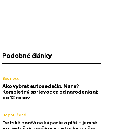
Podobné články
Business
Ako vybrať autosedačku Nuna?
Kompletný sprievodca od narodenia až
do 12 rokov
Doporučené
Detské pončá na kúpanie a pláž – jemné
a priedušné pončá pre deti s kapucňou