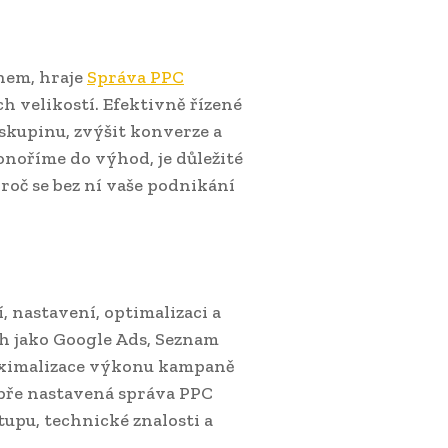
nem, hraje
Správa PPC
h velikostí. Efektivně řízené
skupinu, zvýšit konverze a
onoříme do výhod, je důležité
roč se bez ní vaše podnikání
 nastavení, optimalizaci a
 jako Google Ads, Seznam
maximalizace výkonu kampaně
obře nastavená správa PPC
upu, technické znalosti a