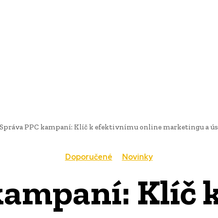
AI
PRODUKTY
JEDLO
BUSINESS
SLUŽBY
NEHNUTEĽ
Správa PPC kampaní: Klíč k efektivnímu online marketingu a úsp
Doporučené
Novinky
ampaní: Klíč 