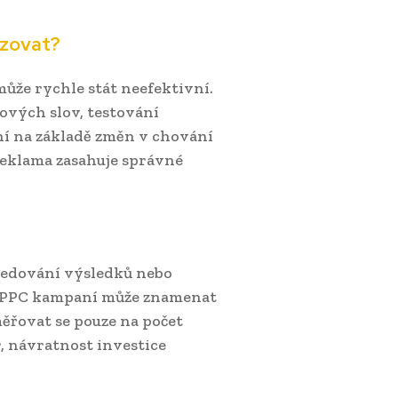
izovat?
může rychle stát neefektivní.
ových slov, testování
ní na základě změn v chování
 reklama zasahuje správné
sledování výsledků nebo
a PPC kampaní může znamenat
měřovat se pouze na počet
, návratnost investice