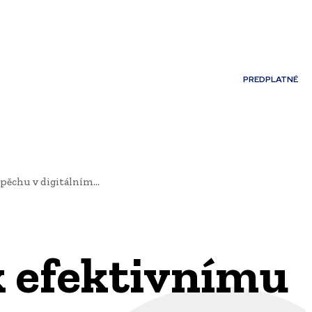
Môj účet
PREDPLATNÉ
NOSTI
JAZYK
ěchu v digitálním...
k efektivnímu