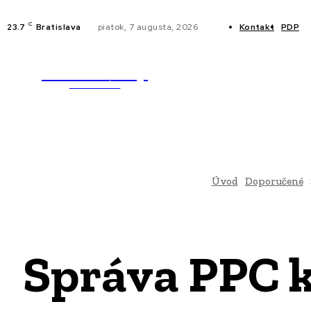
C
23.7
Bratislava
piatok, 7 augusta, 2026
Kontakt
PDP
WebMailShop
NOVINKY
MAGAZÍN
Úvod
Doporučené
Správa PPC k