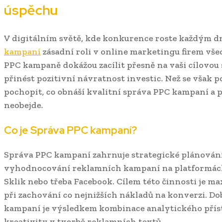
úspěchu
V digitálním světě, kde konkurence roste každým d
kampaní
zásadní roli v online marketingu firem všec
PPC kampaně dokážou zacílit přesně na vaši cílovou 
přinést pozitivní návratnost investic. Než se však p
pochopit, co obnáší kvalitní správa PPC kampaní a p
neobejde.
Co je Správa PPC kampaní?
Správa PPC kampaní zahrnuje strategické plánování,
vyhodnocování reklamních kampaní na platformách
Sklik nebo třeba Facebook. Cílem této činnosti je 
při zachování co nejnižších nákladů na konverzi. D
kampaní je výsledkem kombinace analytického příst
kreativity v tvorbě reklamních textů.