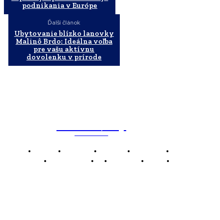
podnikania v Európe
Ďalší článok
Ubytovanie blízko lanovky
Malinô Brdo: Ideálna voľba
pre vašu aktívnu
dovolenku v prírode
WebMailShop
MAGAZÍN
Domov
Business
Financie
Marketing
Politika
Technológie
AI
Produkty
Jedlo
Káva
WMS
WebMailShop je moderní technologický magazín,