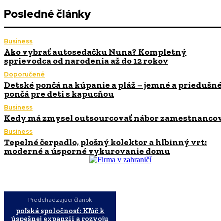
Posledné články
Business
Ako vybrať autosedačku Nuna? Kompletný
sprievodca od narodenia až do 12 rokov
Doporučené
Detské pončá na kúpanie a pláž – jemné a priedušn
pončá pre deti s kapucňou
Business
Kedy má zmysel outsourcovať nábor zamestnanco
Business
Tepelné čerpadlo, plošný kolektor a hlbinný vrt:
moderné a úsporné vykurovanie domu
Predchádzajúci článok
poľská spoločnosť: Kľúč k
úspešnej expanzii a rozvoju