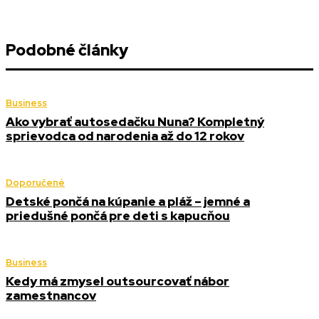
Podobné články
Business
Ako vybrať autosedačku Nuna? Kompletný
sprievodca od narodenia až do 12 rokov
Doporučené
Detské pončá na kúpanie a pláž – jemné a
priedušné pončá pre deti s kapucňou
Business
Kedy má zmysel outsourcovať nábor
zamestnancov