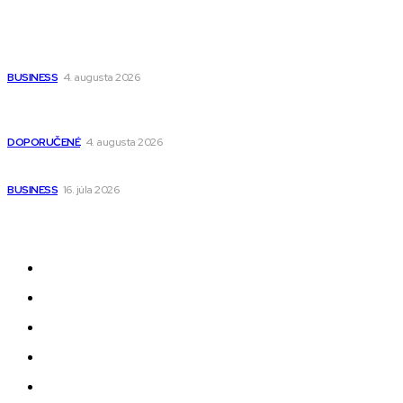
Populárne
Ako vybrať autosedačku Nuna? Kompletný sprievodca od
narodenia až do 12 rokov
BUSINESS
4. augusta 2026
Detské pončá na kúpanie a pláž – jemné a priedušné pončá
pre deti s kapucňou
DOPORUČENÉ
4. augusta 2026
Kedy má zmysel outsourcovať nábor zamestnancov
BUSINESS
16. júla 2026
Odkazy
Novinky
AI
Produkty
Jedlo
Business