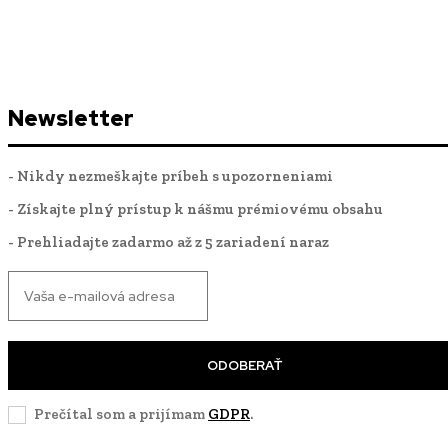
Newsletter
- Nikdy nezmeškajte príbeh s upozorneniami
- Získajte plný prístup k nášmu prémiovému obsahu
- Prehliadajte zadarmo až z 5 zariadení naraz
ODOBERAŤ
Prečítal som a prijímam
GDPR
.