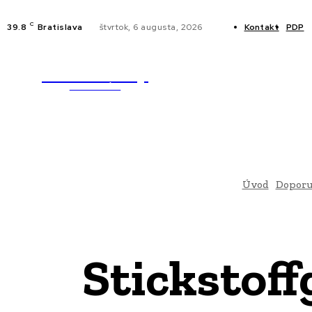
C
39.8
Bratislava
štvrtok, 6 augusta, 2026
Kontakt
PDP
WebMailShop
NOVINKY
MAGAZÍN
Úvod
Doporu
Stickstoff