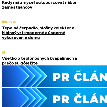
Kedy má zmysel outsourcovať nábor
zamestnancov
Business
Tepelné čerpadlo, plošný kolektor a
hlbinný vrt: moderné a úsporné
vykurovanie domu
AI
Všetko o teplonosných kvapalinách a
prečo sú dôležité