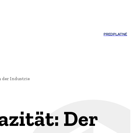
Môj účet
PREDPLATNÉ
NOSTI
JAZYK
n der Industrie
azität: Der