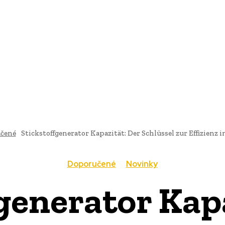
AI
PRODUKTY
JEDLO
BUSINESS
SLUŽBY
NEHNUTEĽ
čené
Stickstoffgenerator Kapazität: Der Schlüssel zur Effizienz i
Doporučené
Novinky
generator Kap