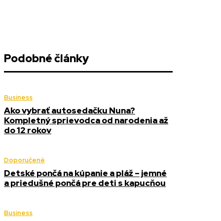
Podobné články
Business
Ako vybrať autosedačku Nuna?
Kompletný sprievodca od narodenia až
do 12 rokov
Doporučené
Detské pončá na kúpanie a pláž – jemné
a priedušné pončá pre deti s kapucňou
Business