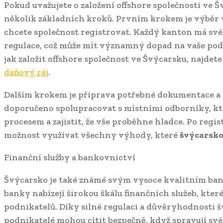
Pokud uvažujete o založení offshore společnosti ve Šv
několik základních kroků. Prvním krokem je výběr
chcete společnost registrovat. Každý kanton má své
regulace, což může mít významný dopad na vaše podn
jak založit offshore společnost ve Švýcarsku, najdet
daňový ráj
.
Dalším krokem je příprava potřebné dokumentace a r
doporučeno spolupracovat s místními odborníky, k
procesem a zajistit, že vše proběhne hladce. Po regis
možnost využívat všechny výhody, které
švýcarsko
Finanční služby a bankovnictví
Švýcarsko je také známé svým vysoce kvalitním ba
banky nabízejí širokou škálu finančních služeb, kte
podnikatelů. Díky silné regulaci a důvěryhodnosti 
podnikatelé mohou cítit bezpečně, když spravují své 