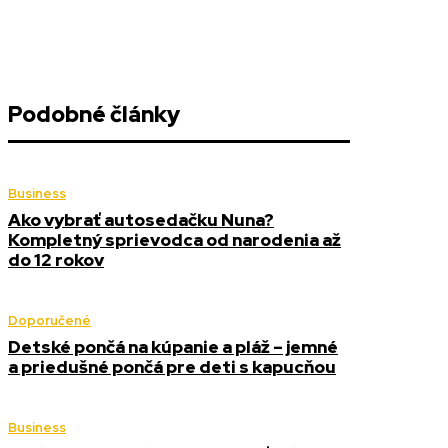
Podobné články
Business
Ako vybrať autosedačku Nuna?
Kompletný sprievodca od narodenia až
do 12 rokov
Doporučené
Detské pončá na kúpanie a pláž – jemné
a priedušné pončá pre deti s kapucňou
Business