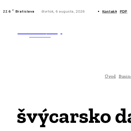
C
22.6
Bratislava
štvrtok, 6 augusta, 2026
Kontakt
PDP
WebMailShop
NOVINKY
MAGAZÍN
Úvod
Busin
švýcarsko da