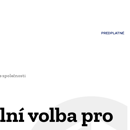
Môj účet
PREDPLATNÉ
NOSTI
JAZYK
e společnosti
lní volba pro