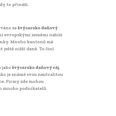
dy to přináší.
ováno za
švýcarsko daňový
nými evropskými zeměmi nabízí
ínky. Mnoho kantonů má
 ještě nižší daně. To činí
a jako
švýcarsko daňový ráj
,
sko je známé svou neutralitou
tice. Firmy zde mohou
pro mnoho podnikatelů