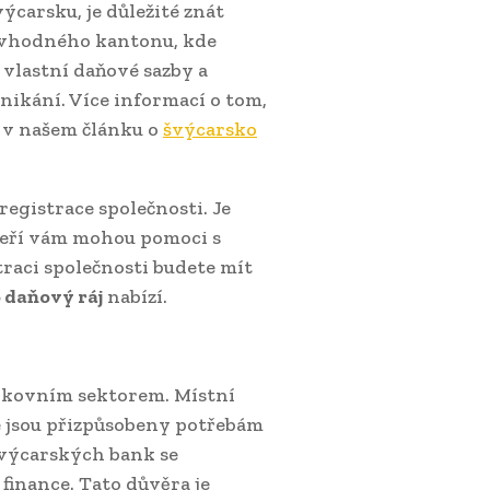
ýcarsku, je důležité znát
 vhodného kantonu, kde
 vlastní daňové sazby a
ikání. Více informací o tom,
e v našem článku o
švýcarsko
egistrace společnosti. Je
teří vám mohou pomoci s
traci společnosti budete mít
 daňový ráj
nabízí.
nkovním sektorem. Místní
ré jsou přizpůsobeny potřebám
švýcarských bank se
finance. Tato důvěra je