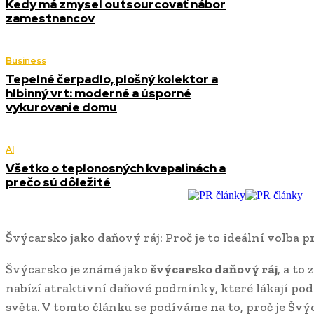
Kedy má zmysel outsourcovať nábor
zamestnancov
Business
Tepelné čerpadlo, plošný kolektor a
hlbinný vrt: moderné a úsporné
vykurovanie domu
AI
Všetko o teplonosných kvapalinách a
prečo sú dôležité
Švýcarsko jako daňový ráj: Proč je to ideální volba 
Švýcarsko je známé jako
švýcarsko daňový ráj
, a to
nabízí atraktivní daňové podmínky, které lákají pod
světa. V tomto článku se podíváme na to, proč je Šv