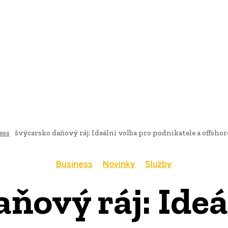
AI
PRODUKTY
JEDLO
BUSINESS
SLUŽBY
NEHNUTEĽ
ess
švýcarsko daňový ráj: Ideální volba pro podnikatele a offshor
Business
Novinky
Služby
ňový ráj: Ideá