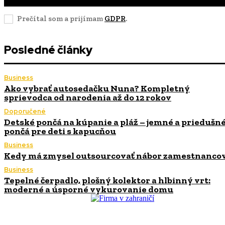
Prečítal som a prijímam
GDPR
.
Posledné články
Business
Ako vybrať autosedačku Nuna? Kompletný
sprievodca od narodenia až do 12 rokov
Doporučené
Detské pončá na kúpanie a pláž – jemné a priedušn
pončá pre deti s kapucňou
Business
Kedy má zmysel outsourcovať nábor zamestnanco
Business
Tepelné čerpadlo, plošný kolektor a hlbinný vrt:
moderné a úsporné vykurovanie domu