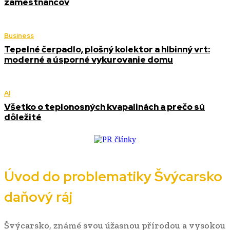
zamestnancov
Business
Tepelné čerpadlo, plošný kolektor a hlbinný vrt:
moderné a úsporné vykurovanie domu
AI
Všetko o teplonosných kvapalinách a prečo sú
dôležité
Úvod do problematiky Švýcarsko
daňový ráj
Švýcarsko, známé svou úžasnou přírodou a vysokou