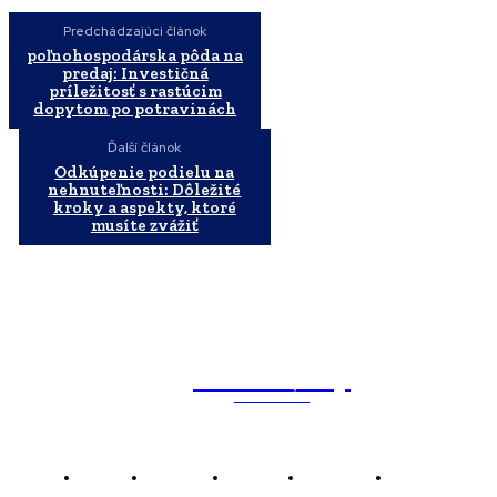
Predchádzajúci článok
poľnohospodárska pôda na
predaj: Investičná
príležitosť s rastúcim
dopytom po potravinách
Ďalší článok
Odkúpenie podielu na
nehnuteľnosti: Dôležité
kroky a aspekty, ktoré
musíte zvážiť
WebMailShop
MAGAZÍN
Domov
Business
Financie
Marketing
Politika