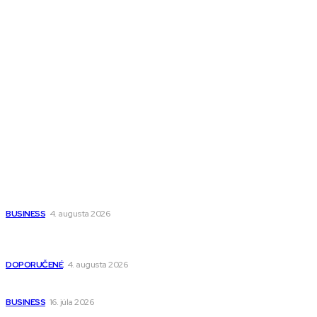
Magazín AI
All The Best
Magazín PRO
Fitness MEDIUM
Wisdom-All-The-Best
Populárne
Ako vybrať autosedačku Nuna? Kompletný sprievodca od
narodenia až do 12 rokov
BUSINESS
4. augusta 2026
Detské pončá na kúpanie a pláž – jemné a priedušné pončá
pre deti s kapucňou
DOPORUČENÉ
4. augusta 2026
Kedy má zmysel outsourcovať nábor zamestnancov
BUSINESS
16. júla 2026