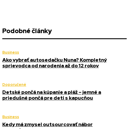
Podobné články
Business
Ako vybrať autosedačku Nuna? Kompletný
sprievodca od narodenia až do 12 rokov
Doporučené
Detské pončá na kúpanie a pláž – jemné a
priedušné pončá pre deti s kapucňou
Business
Kedy má zmysel outsourcovať nábor