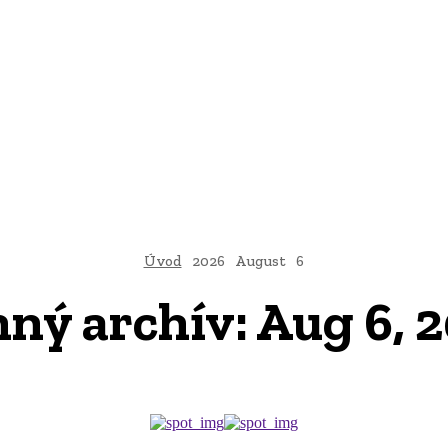
AI
PRODUKTY
JEDLO
BUSINESS
SLUŽBY
NEHNUTEĽ
Úvod
2026
August
6
ný archív: Aug 6, 