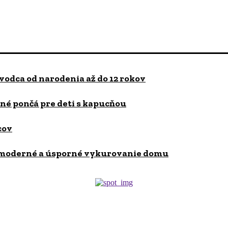
odca od narodenia až do 12 rokov
šné pončá pre deti s kapucňou
cov
t: moderné a úsporné vykurovanie domu