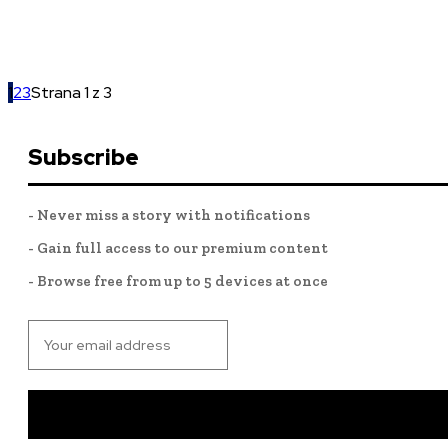
1
2
3
Strana 1 z 3
Subscribe
- Never miss a story with notifications
- Gain full access to our premium content
- Browse free from up to 5 devices at once