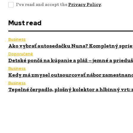
I've read and accept the
Privacy Policy
.
Must read
Business
Ako vybrať autosedačku Nuna? Kompletný spriev
Doporučené
Detské pončá na kúpanie a pláž – jemné a priedu
Business
Kedy má zmysel outsourcovať nábor zamestnan
Business
Tepelné čerpadlo, plošný kolektor a hlbinný vr