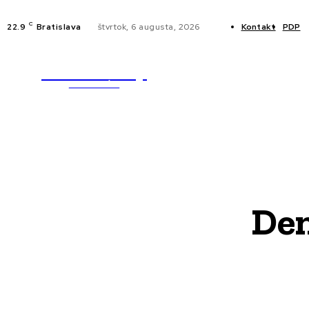
C
22.9
Bratislava
štvrtok, 6 augusta, 2026
Kontakt
PDP
WebMailShop
NOVINKY
MAGAZÍN
Den