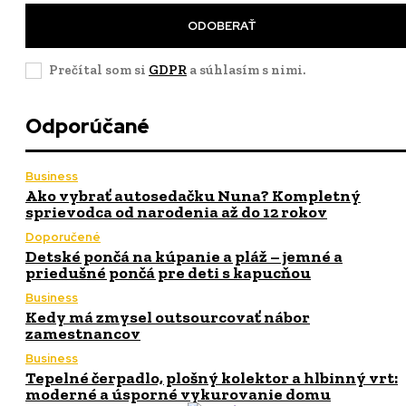
ODOBERAŤ
Prečítal som si
GDPR
a súhlasím s nimi.
Odporúčané
Business
Ako vybrať autosedačku Nuna? Kompletný
sprievodca od narodenia až do 12 rokov
Doporučené
Detské pončá na kúpanie a pláž – jemné a
priedušné pončá pre deti s kapucňou
Business
Kedy má zmysel outsourcovať nábor
zamestnancov
Business
Tepelné čerpadlo, plošný kolektor a hlbinný vrt:
moderné a úsporné vykurovanie domu