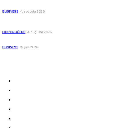
narodenia až do 12 rokov
BUSINESS
4. augusta 2026
Detské pončá na kúpanie a pláž – jemné a priedušné pončá
pre deti s kapucňou
DOPORUČENÉ
4. augusta 2026
Kedy má zmysel outsourcovať nábor zamestnancov
BUSINESS
16. júla 2026
Odkazy
Novinky
AI
Produkty
Jedlo
Business