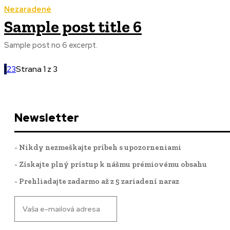
Nezaradené
Sample post title 6
Sample post no 6 excerpt.
1
2
3
Strana 1 z 3
Newsletter
- Nikdy nezmeškajte príbeh s upozorneniami
- Získajte plný prístup k nášmu prémiovému obsahu
- Prehliadajte zadarmo až z 5 zariadení naraz