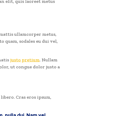
an elit, quis laoreet metus
 mattis ullamcorper metus,
o quam, sodales eu dui vel,
natis
justo pretium
. Nullam
lor, ut congue dolor justo a
 libero. Cras eros ipsum,
, nulla dui. Nam vel