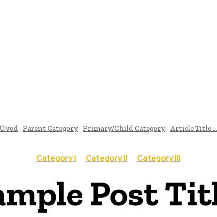
AI
PRODUKTY
JEDLO
BUSINESS
SLUŽBY
NEHNUTEĽ
Úvod
Parent Category
Primary/Child Category
Article Title ...
Category I
Category II
Category III
mple Post Titl