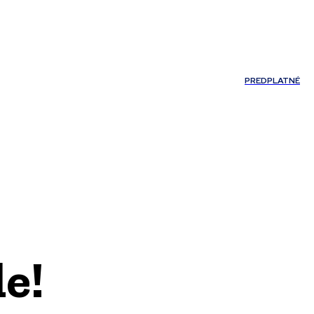
Môj účet
PREDPLATNÉ
NOSTI
JAZYK
e!