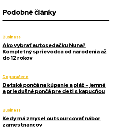
Podobné články
Business
Ako vybrať autosedačku Nuna?
Kompletný sprievodca od narodenia až
do 12 rokov
Doporučené
Detské pončá na kúpanie a pláž – jemné
a priedušné pončá pre deti s kapucňou
Business
Kedy má zmysel outsourcovať nábor
zamestnancov