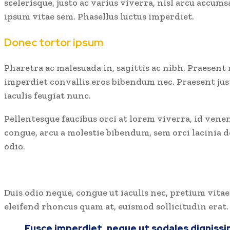
scelerisque, justo ac varius viverra, nisl arcu accums
ipsum vitae sem. Phasellus luctus imperdiet.
Donec tortor ipsum
Pharetra ac malesuada in, sagittis ac nibh. Praesent
imperdiet convallis eros bibendum nec. Praesent just
iaculis feugiat nunc.
Pellentesque faucibus orci at lorem viverra, id vene
congue, arcu a molestie bibendum, sem orci lacinia do
odio.
Duis odio neque, congue ut iaculis nec, pretium vitae
eleifend rhoncus quam at, euismod sollicitudin erat.
Fusce imperdiet, neque ut sodales dignissim