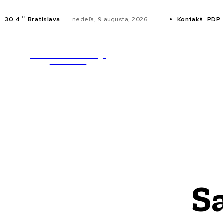
C
30.4
Bratislava
nedeľa, 9 augusta, 2026
Kontakt
PDP
WebMailShop
NOVINKY
MAGAZÍN
Sa