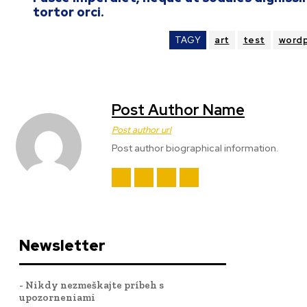
tortor orci.
TAGY
art
test
wordp
Post Author Name
Post author url
Post author biographical information.
Newsletter
- Nikdy nezmeškajte príbeh s
upozorneniami