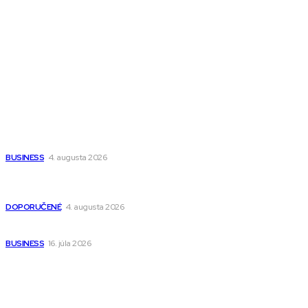
Magazín PRO
Fitness MEDIUM
Wisdom-All-The-Best
Populárne
Ako vybrať autosedačku Nuna? Kompletný sprievodca od
narodenia až do 12 rokov
BUSINESS
4. augusta 2026
Detské pončá na kúpanie a pláž – jemné a priedušné pončá
pre deti s kapucňou
DOPORUČENÉ
4. augusta 2026
Kedy má zmysel outsourcovať nábor zamestnancov
BUSINESS
16. júla 2026
Odkazy