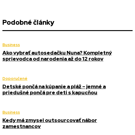
Podobné články
Business
Ako vybrať autosedačku Nuna? Kompletný
sprievodca od narodenia až do 12 rokov
Doporučené
Detské pončá na kúpanie a pláž – jemné a
priedušné pončá pre deti s kapucňou
Business
Kedy má zmysel outsourcovať nábor
zamestnancov