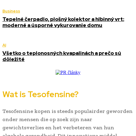
Business
Tepelné čerpadlo, plošný kolektor a hlbinný vrt:
moderné a úsporné vykurovanie domu
AI
Všetko o teplonosných kvapalinách a prečo sú
dôležité
Wat is Tesofensine?
Tesofensine kopen is steeds populairder geworden
onder mensen die op zoek zijn naar
gewichtsverlies en het verbeteren van hun
algehele gezondheid. Dit innovatieve middel,