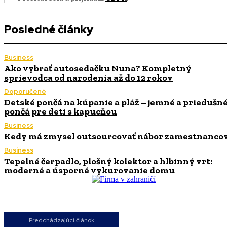
Posledné články
Business
Ako vybrať autosedačku Nuna? Kompletný
sprievodca od narodenia až do 12 rokov
Doporučené
Detské pončá na kúpanie a pláž – jemné a priedušn
pončá pre deti s kapucňou
Business
Kedy má zmysel outsourcovať nábor zamestnanco
Business
Tepelné čerpadlo, plošný kolektor a hlbinný vrt:
moderné a úsporné vykurovanie domu
Predchádzajúci článok