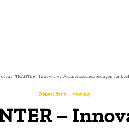
AI
PRODUKTY
JEDLO
BUSINESS
SLUŽBY
NEHNUTEĽ
ručené
TRANTER - Innovative Wärmetauscherlösungen für höchs
Doporučené
Novinky
TER – Innova