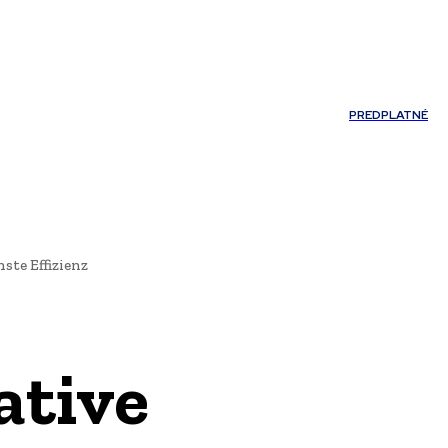
Môj účet
PREDPLATNÉ
NOSTI
JAZYK
te Effizienz
tive