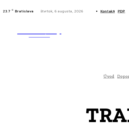
C
23.7
Bratislava
štvrtok, 6 augusta, 2026
Kontakt
PDP
WebMailShop
NOVINKY
MAGAZÍN
Úvod
Dopo
TRAN