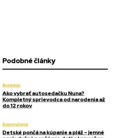
Podobné články
Business
Ako vybrať autosedačku Nuna?
Kompletný sprievodca od narodenia až
do 12 rokov
Doporučené
Detské pončá na kúpanie a pláž – jemné