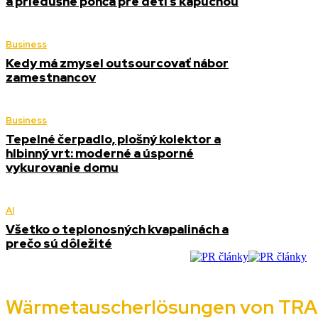
a priedušné pončá pre deti s kapucňou
Business
Kedy má zmysel outsourcovať nábor
zamestnancov
Business
Tepelné čerpadlo, plošný kolektor a
hlbinný vrt: moderné a úsporné
vykurovanie domu
AI
Všetko o teplonosných kvapalinách a
prečo sú dôležité
Wärmetauscherlösungen von TRA