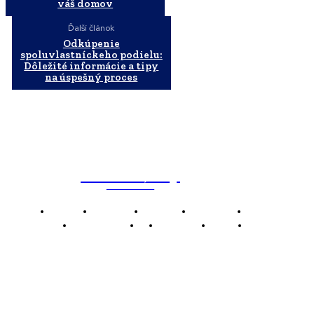
váš domov
Ďalší článok
Odkúpenie
spoluvlastníckeho podielu:
Dôležité informácie a tipy
na úspešný proces
WebMailShop
MAGAZÍN
Domov
Business
Financie
Marketing
Politika
Technológie
AI
Produkty
Jedlo
Káva
WMS
WebMailShop je moderní technologický magazín,