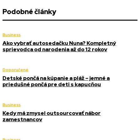
Podobné články
Business
Ako vybrať autosedačku Nuna? Kompletný
sprievodca od narodenia až do 12 rokov
Doporučené
Detské pončá na kúpanie a pláž – jemné a
priedušné pončá pre deti s kapucňou
Business
Kedy má zmysel outsourcovať nábor
zamestnancov
Business