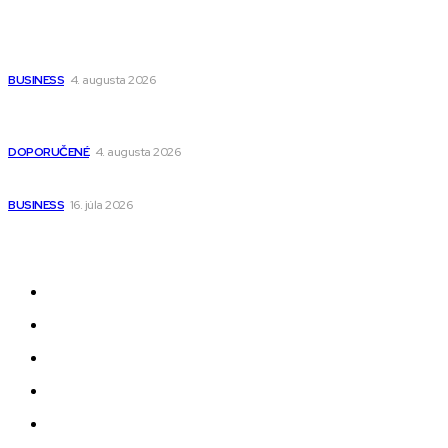
Populárne
Ako vybrať autosedačku Nuna? Kompletný sprievodca od
narodenia až do 12 rokov
BUSINESS
4. augusta 2026
Detské pončá na kúpanie a pláž – jemné a priedušné pončá
pre deti s kapucňou
DOPORUČENÉ
4. augusta 2026
Kedy má zmysel outsourcovať nábor zamestnancov
BUSINESS
16. júla 2026
Odkazy
Novinky
AI
Produkty
Jedlo
Business