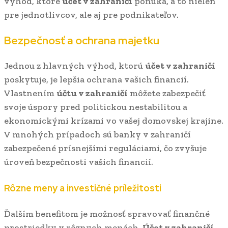
výhod, ktoré
účet v zahraničí
ponúka, a to nielen
pre jednotlivcov, ale aj pre podnikateľov.
Bezpečnosť a ochrana majetku
Jednou z hlavných výhod, ktorú
účet v zahraničí
poskytuje, je lepšia ochrana vašich financií.
Vlastnením
účtu v zahraničí
môžete zabezpečiť
svoje úspory pred politickou nestabilitou a
ekonomickými krízami vo vašej domovskej krajine.
V mnohých prípadoch sú banky v zahraničí
zabezpečené prísnejšími reguláciami, čo zvyšuje
úroveň bezpečnosti vašich financií.
Rôzne meny a investičné príležitosti
Ďalším benefitom je možnosť spravovať finančné
prostriedky v rôznych menách.
Účet v zahraničí