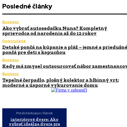
Posledné články
Business
Ako vybrať autosedačku Nuna? Kompletný
sprievodca od narodenia až do 12 rokov
Doporučené
Detské pončá na kúpanie a pláž – jemné a priedušn
pončá pre deti s kapucňou
Business
Kedy má zmysel outsourcovať nábor zamestnanco
Business
Tepelné čerpadlo, plošný kolektor a hlbinný vrt:
moderné a úsporné vykurovanie domu
Predchádzajúci článok
interiérové dvere: Ako
vybrať ideálne dvere pre