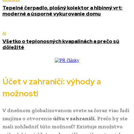
Tepelné čerpadlo, plošný kolektor a hlbinný vrt:
moderné a úsporné vykurovanie domu
AI
Všetko o teplonosných kvapalinách a prečo sú
dôležité
Účet v zahraničí: výhody a
možnosti
V dnešnom globalizovanom svete sa čoraz viac ľudí
zaujíma o otvorenie
účtu v zahraničí
. Prečo by ste
mali zohľadniť túto možnosť? Existuje množstvo