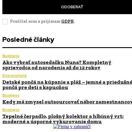
ODOBERAŤ
Prečítal som a prijímam
GDPR
.
Posledné články
Business
Ako vybrať autosedačku Nuna? Kompletný
sprievodca od narodenia až do 12 rokov
Doporučené
Detské pončá na kúpanie a pláž – jemné a priedušn
pončá pre deti s kapucňou
Business
Kedy má zmysel outsourcovať nábor zamestnanco
Business
Tepelné čerpadlo, plošný kolektor a hlbinný vrt:
moderné a úsporné vykurovanie domu