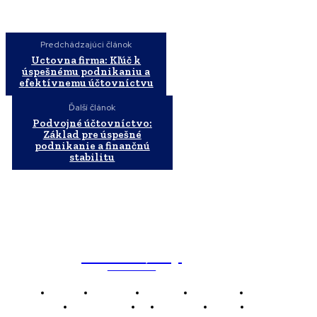
Predchádzajúci článok
Uctovna firma: Kľúč k
úspešnému podnikaniu a
efektívnemu účtovníctvu
Ďalší článok
Podvojné účtovníctvo:
Základ pre úspešné
podnikanie a finančnú
stabilitu
WebMailShop
MAGAZÍN
Domov
Business
Financie
Marketing
Politika
Technológie
AI
Produkty
Jedlo
Káva