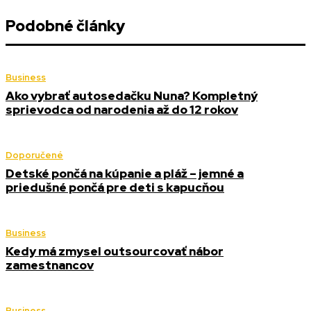
Podobné články
Business
Ako vybrať autosedačku Nuna? Kompletný
sprievodca od narodenia až do 12 rokov
Doporučené
Detské pončá na kúpanie a pláž – jemné a
priedušné pončá pre deti s kapucňou
Business
Kedy má zmysel outsourcovať nábor
zamestnancov
Business