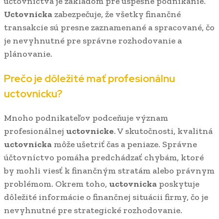
účtovníctva je základom pre úspešné podnikanie.
Uctovnicka
zabezpečuje, že všetky finančné
transakcie sú presne zaznamenané a spracované, čo
je nevyhnutné pre správne rozhodovanie a
plánovanie.
Prečo je dôležité mať profesionálnu
uctovnicku
?
Mnoho podnikateľov podceňuje význam
profesionálnej
uctovnicke
. V skutočnosti, kvalitná
uctovnicka
môže ušetriť čas a peniaze. Správne
účtovníctvo pomáha predchádzať chybám, ktoré
by mohli viesť k finančným stratám alebo právnym
problémom. Okrem toho,
uctovnicka
poskytuje
dôležité informácie o finančnej situácii firmy, čo je
nevyhnutné pre strategické rozhodovanie.