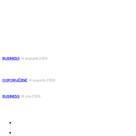
Fitness MEDIUM
Wisdom-All-The-Best
Populárne
Ako vybrať autosedačku Nuna? Kompletný sprievodca od
narodenia až do 12 rokov
BUSINESS
4. augusta 2026
Detské pončá na kúpanie a pláž – jemné a priedušné pončá
pre deti s kapucňou
DOPORUČENÉ
4. augusta 2026
Kedy má zmysel outsourcovať nábor zamestnancov
BUSINESS
16. júla 2026
Odkazy
Novinky
AI