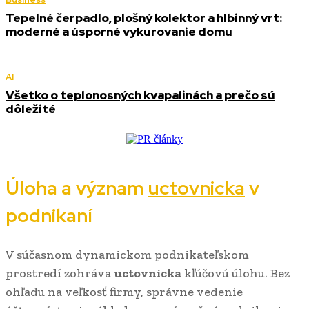
Tepelné čerpadlo, plošný kolektor a hlbinný vrt:
moderné a úsporné vykurovanie domu
AI
Všetko o teplonosných kvapalinách a prečo sú
dôležité
Úloha a význam
uctovnicka
v
podnikaní
V súčasnom dynamickom podnikateľskom
prostredí zohráva
uctovnicka
kľúčovú úlohu. Bez
ohľadu na veľkosť firmy, správne vedenie