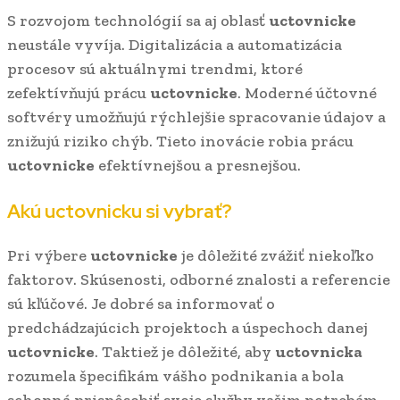
S rozvojom technológií sa aj oblasť
uctovnicke
neustále vyvíja. Digitalizácia a automatizácia
procesov sú aktuálnymi trendmi, ktoré
zefektívňujú prácu
uctovnicke
. Moderné účtovné
softvéry umožňujú rýchlejšie spracovanie údajov a
znižujú riziko chýb. Tieto inovácie robia prácu
uctovnicke
efektívnejšou a presnejšou.
Akú
uctovnicku
si vybrať?
Pri výbere
uctovnicke
je dôležité zvážiť niekoľko
faktorov. Skúsenosti, odborné znalosti a referencie
sú kľúčové. Je dobré sa informovať o
predchádzajúcich projektoch a úspechoch danej
uctovnicke
. Taktiež je dôležité, aby
uctovnicka
rozumela špecifikám vášho podnikania a bola
schopná prispôsobiť svoje služby vašim potrebám.