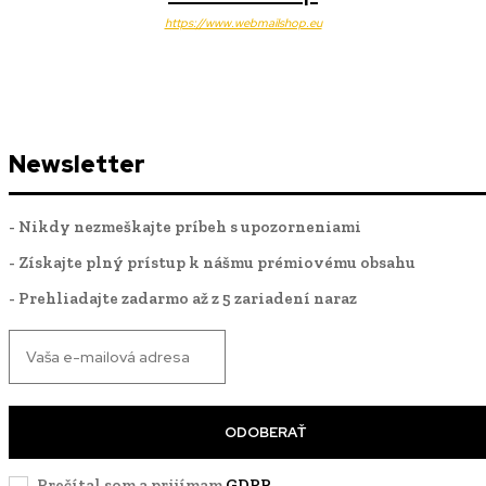
https://www.webmailshop.eu
Newsletter
- Nikdy nezmeškajte príbeh s upozorneniami
- Získajte plný prístup k nášmu prémiovému obsahu
- Prehliadajte zadarmo až z 5 zariadení naraz
ODOBERAŤ
Prečítal som a prijímam
GDPR
.