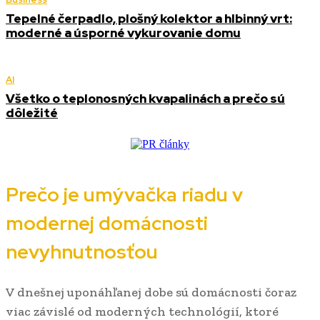
Tepelné čerpadlo, plošný kolektor a hlbinný vrt:
moderné a úsporné vykurovanie domu
AI
Všetko o teplonosných kvapalinách a prečo sú
dôležité
Prečo je umývačka riadu v
modernej domácnosti
nevyhnutnosťou
V dnešnej uponáhľanej dobe sú domácnosti čoraz
viac závislé od moderných technológií, ktoré