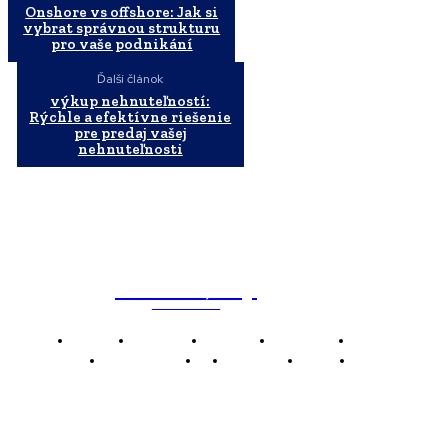
Onshore vs offshore: Jak si
vybrat správnou strukturu
pro vaše podnikání
Ďalší článok
výkup nehnuteľností:
Rýchle a efektívne riešenie
pre predaj vašej
nehnuteľnosti
WebMailShop
MAGAZÍN
Domov
Business
Financie
Marketing
Politika
Technológie
AI
Produkty
Jedlo
Káva
WMS