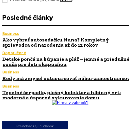
Posledné články
Business
Ako vybrať autosedačku Nuna? Kompletný
sprievodca od narodenia až do 12 rokov
Doporučené
Detské pončá na kúpanie a pláž – jemné a priedušn
pončá pre deti s kapucňou
Business
Kedy má zmysel outsourcovať nábor zamestnanco
Business
Tepelné čerpadlo, plošný kolektor a hlbinný vrt:
moderné a úsporné vykurovanie domu
Predchádzajúci článok