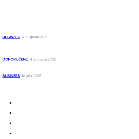
Populárne
Ako vybrať autosedačku Nuna? Kompletný sprievodca od
narodenia až do 12 rokov
BUSINESS
4. augusta 2026
Detské pončá na kúpanie a pláž – jemné a priedušné pončá
pre deti s kapucňou
DOPORUČENÉ
4. augusta 2026
Kedy má zmysel outsourcovať nábor zamestnancov
BUSINESS
16. júla 2026
Odkazy
Novinky
AI
Produkty
Jedlo