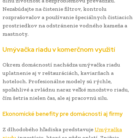
dlhú životnosť a bezproblémovú prevádzku.
Nezabúdajte na čistenie filtrov, kontrolu
rozprašovačov a používanie špeciálnych čistiacich
prostriedkov na odstránenie vodného kameňa a
mastnoty.
Umývačka riadu v komerčnom využití
Okrem domácností nachádza umývačka riadu
uplatnenie aj v reštauráciách, kaviarňach a
hoteloch. Profesionálne modely sú rýchle,
spoľahlivé a zvládnu naraz veľké množstvo riadu,
čím šetria nielen čas, ale aj pracovnú silu.
Ekonomické benefity pre domácnosti aj firmy
Z dlhodobého hľadiska predstavuje
Umývačka
riadu
investíciu, ktorá sa vždy oplatí. Znižuje