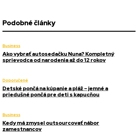
Podobné články
Business
Ako vybrať autosedačku Nuna? Kompletný
sprievodca od narodenia až do 12 rokov
Doporučené
Detské pončá na kúpanie a pláž – jemné a
priedušné pončá pre deti s kapucňou
Business
Kedy má zmysel outsourcovať nábor
zamestnancov