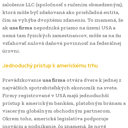
založenie LLC (spoločnosť s ručením obmedzeným),
ktorá môže byť zdaňovaná ako priehľadná entita,
čím sa vyhýba dvojitému zdaneniu. To znamená, že
ak
usa firma
nepodniká priamo na území USA a
nemá tam fyzických zamestnancov, môže sa na ňu
vzťahovať nulová daňová povinnosť na federálnej
úrovni.
Jednoduchý prístup k americkému trhu
Prevádzkovanie
usa firma
otvára dvere k jednej z
najväčších spotrebiteľských ekonomík na svete.
Firmy registrované v USA majú jednoduchší
prístup k americkým bankám, platobným bránam a
viacerým globálnym obchodným partnerom.
Okrem toho, americká legislatíva podporuje
inováciu a podnikanie, čo znamená, že nové