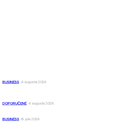
All The Best
Magazín PRO
Fitness MEDIUM
Wisdom-All-The-Best
Populárne
Ako vybrať autosedačku Nuna? Kompletný sprievodca od
narodenia až do 12 rokov
BUSINESS
4. augusta 2026
Detské pončá na kúpanie a pláž – jemné a priedušné pončá
pre deti s kapucňou
DOPORUČENÉ
4. augusta 2026
Kedy má zmysel outsourcovať nábor zamestnancov
BUSINESS
16. júla 2026