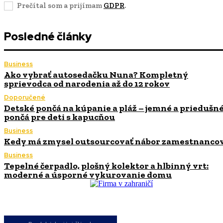
Prečítal som a prijímam
GDPR
.
Posledné články
Business
Ako vybrať autosedačku Nuna? Kompletný
sprievodca od narodenia až do 12 rokov
Doporučené
Detské pončá na kúpanie a pláž – jemné a priedušn
pončá pre deti s kapucňou
Business
Kedy má zmysel outsourcovať nábor zamestnanco
Business
Tepelné čerpadlo, plošný kolektor a hlbinný vrt:
moderné a úsporné vykurovanie domu