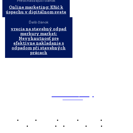
Predchádzajúci článok
Online marketing: Kľúč k
úspechu v digitálnom svete
Ďalší článok
vrecia na stavebný odpad
merkury market:
Nevyhnutnosť pre
efektívne nakladanie s
odpadom při stavebných
prácach
WebMailShop
MAGAZÍN
Domov
Business
Financie
Marketing
Politika
Technológie
AI
Produkty
Jedlo
Káva