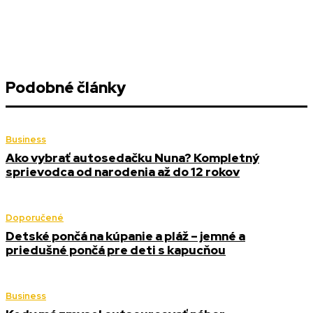
Podobné články
Business
Ako vybrať autosedačku Nuna? Kompletný
sprievodca od narodenia až do 12 rokov
Doporučené
Detské pončá na kúpanie a pláž – jemné a
priedušné pončá pre deti s kapucňou
Business