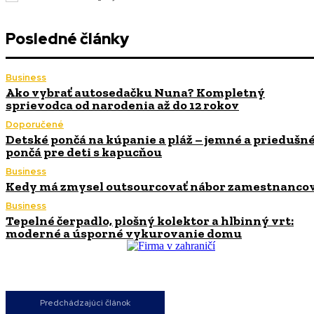
Posledné články
Business
Ako vybrať autosedačku Nuna? Kompletný
sprievodca od narodenia až do 12 rokov
Doporučené
Detské pončá na kúpanie a pláž – jemné a priedušn
pončá pre deti s kapucňou
Business
Kedy má zmysel outsourcovať nábor zamestnanco
Business
Tepelné čerpadlo, plošný kolektor a hlbinný vrt:
moderné a úsporné vykurovanie domu
Predchádzajúci článok