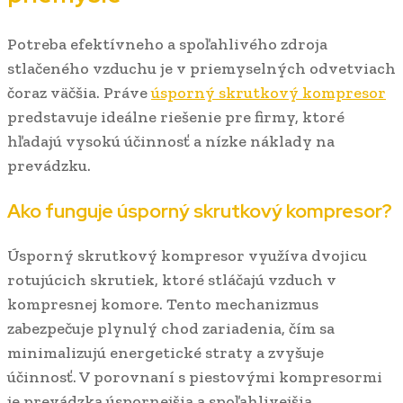
Potreba efektívneho a spoľahlivého zdroja
stlačeného vzduchu je v priemyselných odvetviach
čoraz väčšia. Práve
úsporný skrutkový kompresor
predstavuje ideálne riešenie pre firmy, ktoré
hľadajú vysokú účinnosť a nízke náklady na
prevádzku.
Ako funguje úsporný skrutkový kompresor?
Úsporný skrutkový kompresor využíva dvojicu
rotujúcich skrutiek, ktoré stláčajú vzduch v
kompresnej komore. Tento mechanizmus
zabezpečuje plynulý chod zariadenia, čím sa
minimalizujú energetické straty a zvyšuje
účinnosť. V porovnaní s piestovými kompresormi
je prevádzka úspornejšia a spoľahlivejšia.