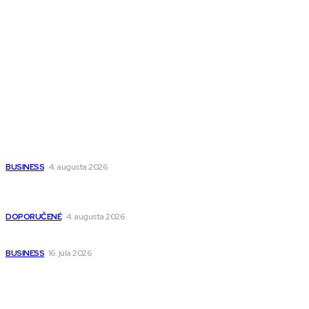
Magazín PRO
Fitness MEDIUM
Wisdom-All-The-Best
Populárne
Ako vybrať autosedačku Nuna? Kompletný sprievodca od
narodenia až do 12 rokov
BUSINESS
4. augusta 2026
Detské pončá na kúpanie a pláž – jemné a priedušné pončá
pre deti s kapucňou
DOPORUČENÉ
4. augusta 2026
Kedy má zmysel outsourcovať nábor zamestnancov
BUSINESS
16. júla 2026
Odkazy