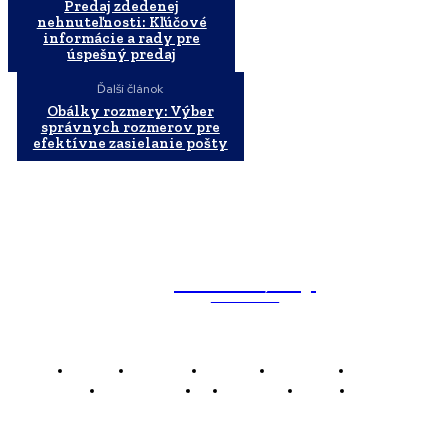
Predaj zdedenej
nehnuteľnosti: Kľúčové
informácie a rady pre
úspešný predaj
Ďalší článok
Obálky rozmery: Výber
správnych rozmerov pre
efektívne zasielanie pošty
WebMailShop
MAGAZÍN
Domov
Business
Financie
Marketing
Politika
Technológie
AI
Produkty
Jedlo
Káva