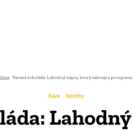
AI
PRODUKTY
JEDLO
BUSINESS
SLUŽBY
NEHNUTEĽ
Káva
Varená čokoláda: Lahodný nápoj, ktorý zahreje a prospieva
Káva
Novinky
láda: Lahodný 