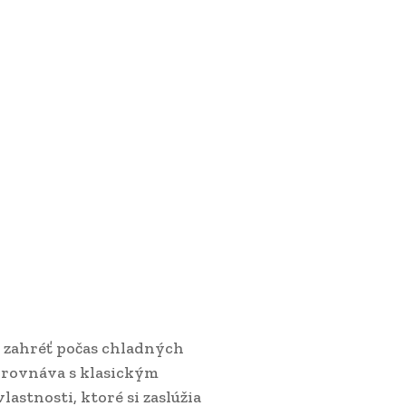
 zahréť počas chladných
orovnáva s klasickým
stnosti, ktoré si zaslúžia