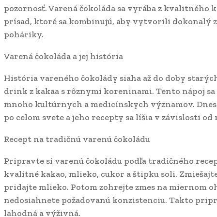
pozornosť. Varená čokoláda sa vyrába z kvalitného 
prísad, ktoré sa kombinujú, aby vytvorili dokonalý 
poháriky.
Varená čokoláda a jej história
História vareného čokolády siaha až do doby starýc
drink z kakaa s rôznymi koreninami. Tento nápoj sa
mnoho kultúrnych a medicínskych významov. Dnes j
po celom svete a jeho recepty sa líšia v závislosti od 
Recept na tradičnú varenú čokoládu
Pripravte si varenú čokoládu podľa tradičného rece
kvalitné kakao, mlieko, cukor a štipku soli. Zmiešajt
pridajte mlieko. Potom zohrejte zmes na miernom o
nedosiahnete požadovanú konzistenciu. Takto pripr
lahodná a výživná.