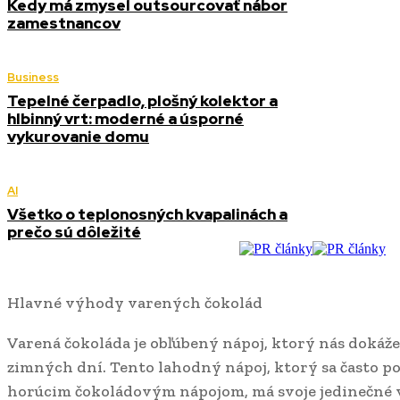
Kedy má zmysel outsourcovať nábor
zamestnancov
Business
Tepelné čerpadlo, plošný kolektor a
hlbinný vrt: moderné a úsporné
vykurovanie domu
AI
Všetko o teplonosných kvapalinách a
prečo sú dôležité
Hlavné výhody varených čokolád
Varená čokoláda je obľúbený nápoj, ktorý nás dokáže
zimných dní. Tento lahodný nápoj, ktorý sa často p
horúcim čokoládovým nápojom, má svoje jedinečné vla