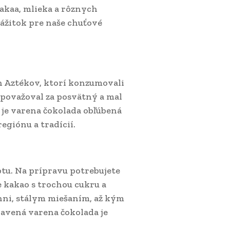
kakaa, mlieka a rôznych
zážitok pre naše chuťové
h Aztékov, ktorí konzumovali
 považoval za posvätný a mal
e varena čokolada obľúbená
regiónu a tradícií.
ptu. Na prípravu potrebujete
e kakao s trochou cukru a
hni, stálym miešaním, až kým
avená varena čokolada je