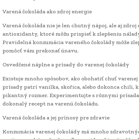
Varená čokoláda ako zdroj energie
Varená čokoláda nie je len chutný nápoj, ale aj zdroj
antioxidanty, ktoré môžu prispieť k zlepšeniu nálady
Pravidelná konzumácia vareného čokolády môže zlep
pomôcť vám prekonať únavu.
Osvedčené náplne a prísady do varenej čokolády
Existuje mnoho spôsobov, ako obohatiť chuť varenej
prísady patrí vanilka, skořica, alebo dokonca chili,
pikantný rozmer. Experimentujte s rôznymi prísadami
dokonalý recept na varenú čokoládu.
Varená čokoláda a jej prínosy pre zdravie
Konzumácia varenej čokolády má mnoho zdravotnýc