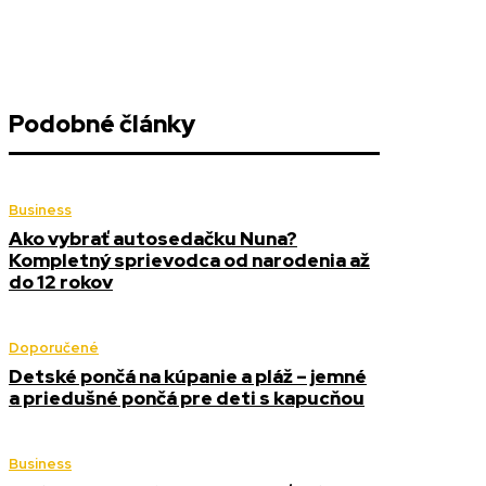
Podobné články
Business
Ako vybrať autosedačku Nuna?
Kompletný sprievodca od narodenia až
do 12 rokov
Doporučené
Detské pončá na kúpanie a pláž – jemné
a priedušné pončá pre deti s kapucňou
Business