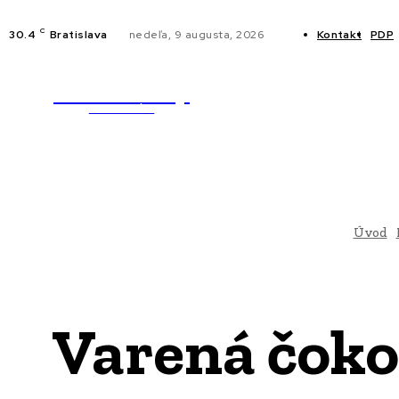
C
30.4
Bratislava
nedeľa, 9 augusta, 2026
Kontakt
PDP
WebMailShop
NOVINKY
MAGAZÍN
Úvod
Varená čoko