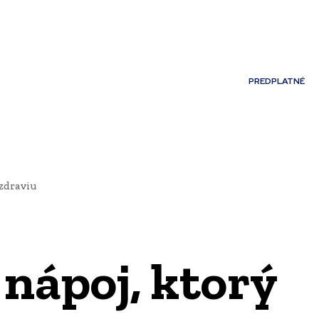
Môj účet
PREDPLATNÉ
NOSTI
JAZYK
 zdraviu
nápoj, ktorý