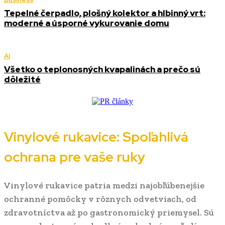
Tepelné čerpadlo, plošný kolektor a hlbinný vrt:
moderné a úsporné vykurovanie domu
AI
Všetko o teplonosných kvapalinách a prečo sú
dôležité
Vinylové rukavice: Spoľahlivá
ochrana pre vaše ruky
Vinylové rukavice patria medzi najobľúbenejšie
ochranné pomôcky v rôznych odvetviach, od
zdravotníctva až po gastronomický priemysel. Sú