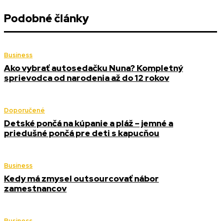
Podobné články
Business
Ako vybrať autosedačku Nuna? Kompletný
sprievodca od narodenia až do 12 rokov
Doporučené
Detské pončá na kúpanie a pláž – jemné a
priedušné pončá pre deti s kapucňou
Business
Kedy má zmysel outsourcovať nábor
zamestnancov
Business