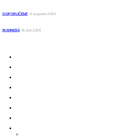
Detské pončá na kúpanie a pláž – jemné a priedušné pončá
pre deti s kapucňou
DOPORUČENÉ
4. augusta 2026
Kedy má zmysel outsourcovať nábor zamestnancov
BUSINESS
16. júla 2026
Odkazy
Novinky
AI
Produkty
Jedlo
Business
Služby
Nehnuteľnosti
Jazyk
Slovenčina