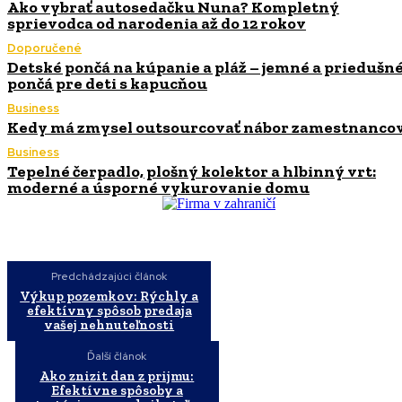
Ako vybrať autosedačku Nuna? Kompletný
sprievodca od narodenia až do 12 rokov
Doporučené
Detské pončá na kúpanie a pláž – jemné a priedušn
pončá pre deti s kapucňou
Business
Kedy má zmysel outsourcovať nábor zamestnanco
Business
Tepelné čerpadlo, plošný kolektor a hlbinný vrt:
moderné a úsporné vykurovanie domu
Predchádzajúci článok
Výkup pozemkov: Rýchly a
efektívny spôsob predaja
vašej nehnuteľnosti
Ďalší článok
Ako znizit dan z prijmu:
Efektívne spôsoby a