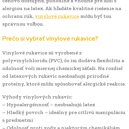
cenovo dostupné, pohodlné a vhodné pre ľudí s
alergiou na latex. Ak hľadáte kvalitné riešenie na
ochranu rúk,
vinylové rukavice
môžu byť tou
správnou voľbou.
Prečo si vybrať vinylové rukavice?
Vinylové rukavice sú vyrobené z
polyvinylchloridu (PVC), čo im dodáva flexibilitu a
odolnosť voči miernej chemickej záťaži. Na rozdiel
od latexových rukavíc neobsahujú prírodné
proteíny, ktoré môžu spôsobovať alergické reakcie.
Výhody vinylových rukavíc:
– Hypoalergénnosť – neobsahujú latex
– Hladký povrch – ideálny pre citlivú manipuláciu
s predmetmi
– Odolnosť proti vody a niektorým chemikáliám