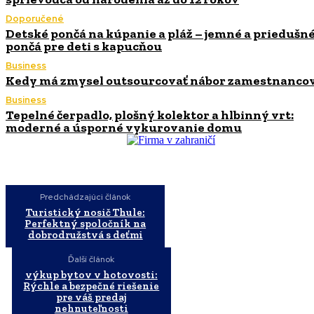
Doporučené
Detské pončá na kúpanie a pláž – jemné a priedušn
pončá pre deti s kapucňou
Business
Kedy má zmysel outsourcovať nábor zamestnanco
Business
Tepelné čerpadlo, plošný kolektor a hlbinný vrt:
moderné a úsporné vykurovanie domu
Predchádzajúci článok
Turistický nosič Thule:
Perfektný spoločník na
dobrodružstvá s deťmi
Ďalší článok
výkup bytov v hotovosti:
Rýchle a bezpečné riešenie
pre váš predaj
nehnuteľnosti