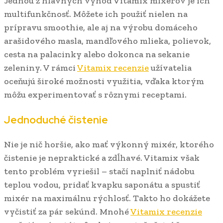
Jednou z hlavných výhod Vitamix mixérov je ich
multifunkčnosť. Môžete ich použiť nielen na
prípravu smoothie, ale aj na výrobu domáceho
arašidového masla, mandľového mlieka, polievok,
cesta na palacinky alebo dokonca na sekanie
zeleniny. V rámci
Vitamix recenzie
užívatelia
oceňujú široké možnosti využitia, vďaka ktorým
môžu experimentovať s rôznymi receptami.
Jednoduché čistenie
Nie je nič horšie, ako mať výkonný mixér, ktorého
čistenie je nepraktické a zdĺhavé. Vitamix však
tento problém vyriešil – stačí naplniť nádobu
teplou vodou, pridať kvapku saponátu a spustiť
mixér na maximálnu rýchlosť. Takto ho dokážete
vyčistiť za pár sekúnd. Mnohé
Vitamix recenzie