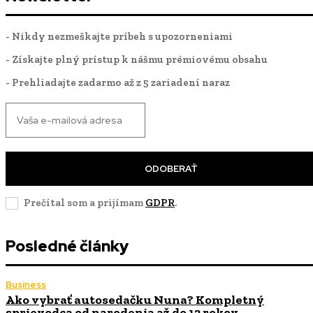
- Nikdy nezmeškajte príbeh s upozorneniami
- Získajte plný prístup k nášmu prémiovému obsahu
- Prehliadajte zadarmo až z 5 zariadení naraz
ODOBERAŤ
Prečítal som a prijímam
GDPR
.
Posledné články
Business
Ako vybrať autosedačku Nuna? Kompletný
sprievodca od narodenia až do 12 rokov