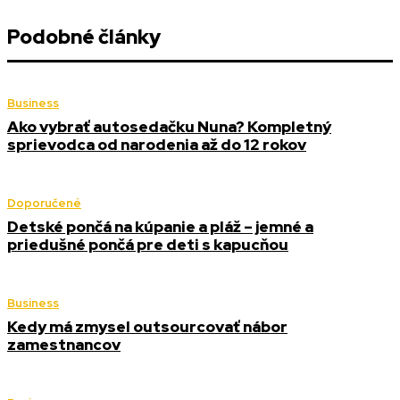
Podobné články
Business
Ako vybrať autosedačku Nuna? Kompletný
sprievodca od narodenia až do 12 rokov
Doporučené
Detské pončá na kúpanie a pláž – jemné a
priedušné pončá pre deti s kapucňou
Business
Kedy má zmysel outsourcovať nábor
zamestnancov