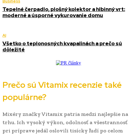
Business
Tepelné čerpadlo, plošný kolektor a hlbinný vrt:
moderné a úsporné vykurovanie domu
AI
Všetko o teplonosných kvapalinách a prečo sú
dôležité
Prečo sú Vitamix recenzie také
populárne?
Mixéry značky Vitamix patria medzi najlepšie na
trhu. Ich vysoký výkon, odolnosť a všestrannosť
pri príprave jedál oslovili tisícky ľudí po celom