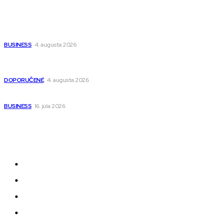
Ako vybrať autosedačku Nuna? Kompletný sprievodca od
narodenia až do 12 rokov
BUSINESS
4. augusta 2026
Detské pončá na kúpanie a pláž – jemné a priedušné pončá
pre deti s kapucňou
DOPORUČENÉ
4. augusta 2026
Kedy má zmysel outsourcovať nábor zamestnancov
BUSINESS
16. júla 2026
Odkazy
Novinky
AI
Produkty
Jedlo