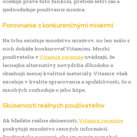
oceňujú práve túto funkciu, pretože šetrí čas a
zjednodušuje používanie mixéra.
Porovnanie s konkurenčnými mixérmi
Na trhu existuje množstvo mixérov, no len málo z
nich dokáže konkurovať Vitamixu. Mnohí
používatelia v
Vitamix recenzie
uvádzajú, že
lacnejšie alternatívy nevydržia dlhodobo a
obsahujú menej kvalitné materiály. Vitamix však
exceluje v kvalite spracovania a spoľahlivosti, čo u
mnohých rozhoduje o jeho kúpe.
Skúsenosti reálnych používateľov
Ak hľadáte reálne skúsenosti,
Vitamix recenzie
poskytujú množstvo cenných informácií.
Používatelia popisujú, ako im mixér pomohol