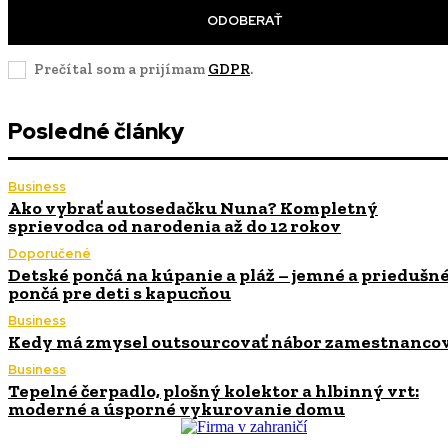
ODOBERAŤ
Prečítal som a prijímam
GDPR
.
Posledné články
Business
Ako vybrať autosedačku Nuna? Kompletný
sprievodca od narodenia až do 12 rokov
Doporučené
Detské pončá na kúpanie a pláž – jemné a priedušn
pončá pre deti s kapucňou
Business
Kedy má zmysel outsourcovať nábor zamestnanco
Business
Tepelné čerpadlo, plošný kolektor a hlbinný vrt:
moderné a úsporné vykurovanie domu