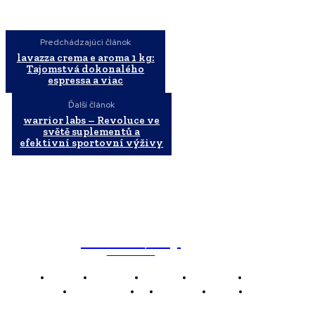
Predchádzajúci článok
lavazza crema e aroma 1 kg:
Tajomstvá dokonalého
espressa a viac
Ďalší článok
warrior labs – Revoluce ve
světě suplementů a
efektivní sportovní výživy
WebMailShop
MAGAZÍN
Domov
Business
Financie
Marketing
Politika
Technológie
AI
Produkty
Jedlo
Káva