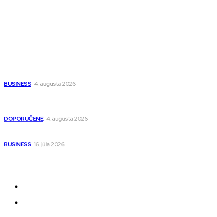
Fitness MEDIUM
Wisdom-All-The-Best
Populárne
Ako vybrať autosedačku Nuna? Kompletný sprievodca od
narodenia až do 12 rokov
BUSINESS
4. augusta 2026
Detské pončá na kúpanie a pláž – jemné a priedušné pončá
pre deti s kapucňou
DOPORUČENÉ
4. augusta 2026
Kedy má zmysel outsourcovať nábor zamestnancov
BUSINESS
16. júla 2026
Odkazy
Novinky
AI