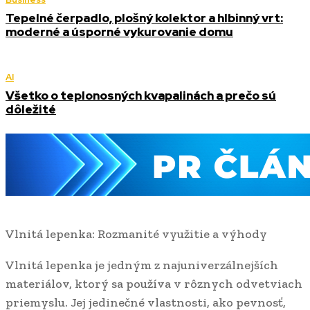
Tepelné čerpadlo, plošný kolektor a hlbinný vrt:
moderné a úsporné vykurovanie domu
AI
Všetko o teplonosných kvapalinách a prečo sú
dôležité
Vlnitá lepenka: Rozmanité využitie a výhody
Vlnitá lepenka je jedným z najuniverzálnejších
materiálov, ktorý sa používa v rôznych odvetviach
priemyslu. Jej jedinečné vlastnosti, ako pevnosť,