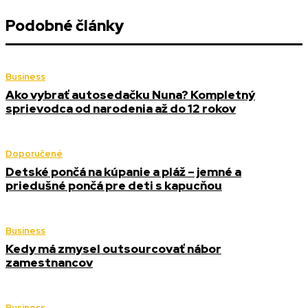
Podobné články
Business
Ako vybrať autosedačku Nuna? Kompletný
sprievodca od narodenia až do 12 rokov
Doporučené
Detské pončá na kúpanie a pláž – jemné a
priedušné pončá pre deti s kapucňou
Business
Kedy má zmysel outsourcovať nábor
zamestnancov
Business