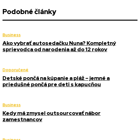
Podobné články
Business
Ako vybrať autosedačku Nuna? Kompletný
sprievodca od narodenia až do 12 rokov
Doporučené
Detské pončá na kúpanie a pláž – jemné a
priedušné pončá pre deti s kapucňou
Business
Kedy má zmysel outsourcovať nábor
zamestnancov
Business