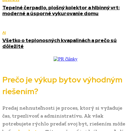
Tepelné čerpadlo, plošný kolektor a hlbinný vrt:
moderné a úsporné vykurovanie domu
AI
Všetko o teplonosných kvapalinách a prečo sú
dôležité
Prečo je výkup bytov výhodným
riešením?
Predaj nehnuteľnosti je proces, ktorý si vyžaduje
čas, trpezlivosť a administratívu. Ak však
potrebujete rýchlo predať svoj byt, riešením môže