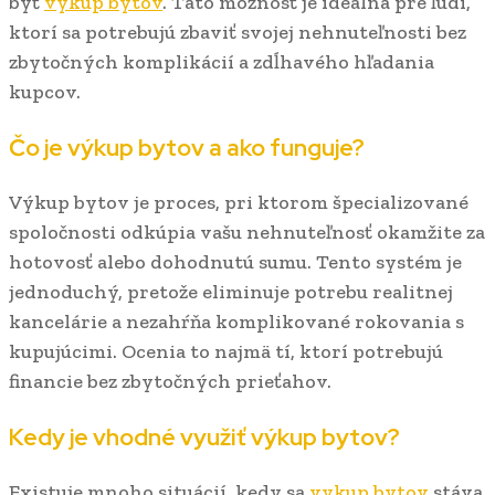
byť
vykup bytov
. Táto možnosť je ideálna pre ľudí,
ktorí sa potrebujú zbaviť svojej nehnuteľnosti bez
zbytočných komplikácií a zdĺhavého hľadania
kupcov.
Čo je výkup bytov a ako funguje?
Výkup bytov je proces, pri ktorom špecializované
spoločnosti odkúpia vašu nehnuteľnosť okamžite za
hotovosť alebo dohodnutú sumu. Tento systém je
jednoduchý, pretože eliminuje potrebu realitnej
kancelárie a nezahŕňa komplikované rokovania s
kupujúcimi. Ocenia to najmä tí, ktorí potrebujú
financie bez zbytočných prieťahov.
Kedy je vhodné využiť výkup bytov?
Existuje mnoho situácií, kedy sa
vykup bytov
stáva