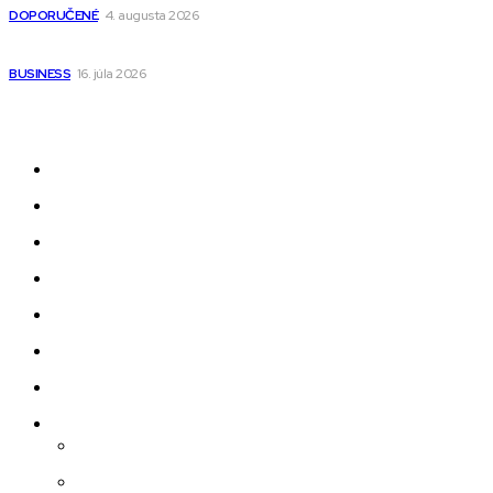
DOPORUČENÉ
4. augusta 2026
Kedy má zmysel outsourcovať nábor zamestnancov
BUSINESS
16. júla 2026
Odkazy
Novinky
AI
Produkty
Jedlo
Business
Služby
Nehnuteľnosti
Jazyk
Slovenčina
Čeština