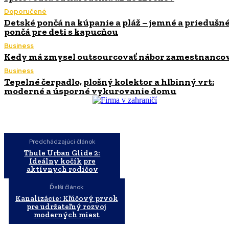
Doporučené
Detské pončá na kúpanie a pláž – jemné a priedušn
pončá pre deti s kapucňou
Business
Kedy má zmysel outsourcovať nábor zamestnanco
Business
Tepelné čerpadlo, plošný kolektor a hlbinný vrt:
moderné a úsporné vykurovanie domu
Predchádzajúci článok
Thule Urban Glide 2:
Ideálny kočík pre
aktívnych rodičov
Ďalší článok
Kanalizácie: Kľúčový prvok
pre udržateľný rozvoj
moderných miest