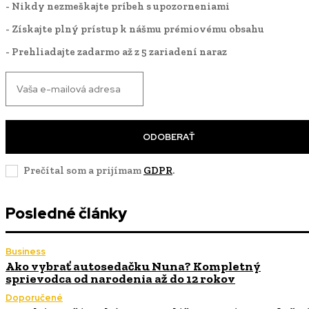
- Nikdy nezmeškajte príbeh s upozorneniami
- Získajte plný prístup k nášmu prémiovému obsahu
- Prehliadajte zadarmo až z 5 zariadení naraz
ODOBERAŤ
Prečítal som a prijímam
GDPR
.
Posledné články
Business
Ako vybrať autosedačku Nuna? Kompletný
sprievodca od narodenia až do 12 rokov
Doporučené