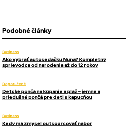
Podobné články
Business
Ako vybrať autosedačku Nuna? Kompletný
sprievodca od narodenia až do 12 rokov
Doporučené
Detské pončá na kúpanie a pláž – jemné a
priedušné pončá pre deti s kapucňou
Business
Kedy má zmysel outsourcovať nábor