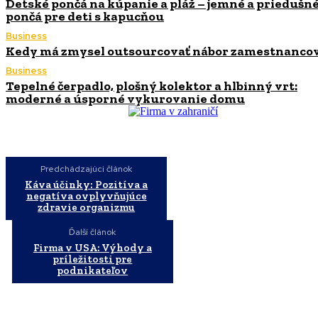
Detské pončá na kúpanie a pláž – jemné a priedušn
pončá pre deti s kapucňou
Business
Kedy má zmysel outsourcovať nábor zamestnanco
Business
Tepelné čerpadlo, plošný kolektor a hlbinný vrt:
moderné a úsporné vykurovanie domu
Predchádzajúci článok
Káva účinky: Pozitíva a
negatíva ovplyvňujúce
zdravie organizmu
Ďalší článok
Firma v USA: Výhody a
príležitosti pre
podnikateľov