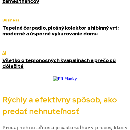
zamestnancov
Business
Tepelné čerpadlo, plošný kolektor a hlbinný vrt:
moderné a úsporné vykurovanie domu
AI
Všetko o teplonosných kvapalinách a prečo sú
dôležité
Rýchly a efektívny spôsob, ako
predať nehnuteľnosť
Predaj nehnuteľnosti je často zdĺhavý proces, ktorý