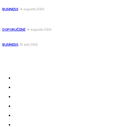
narodenia až do 12 rokov
BUSINESS
4. augusta 2026
Detské pončá na kúpanie a pláž – jemné a priedušné pončá
pre deti s kapucňou
DOPORUČENÉ
4. augusta 2026
Kedy má zmysel outsourcovať nábor zamestnancov
BUSINESS
16. júla 2026
Odkazy
Novinky
AI
Produkty
Jedlo
Business
Služby