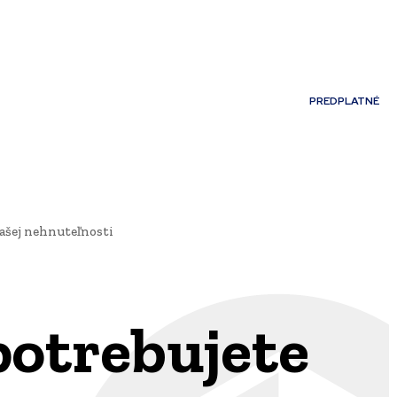
Môj účet
PREDPLATNÉ
NOSTI
JAZYK
ašej nehnuteľnosti
potrebujete