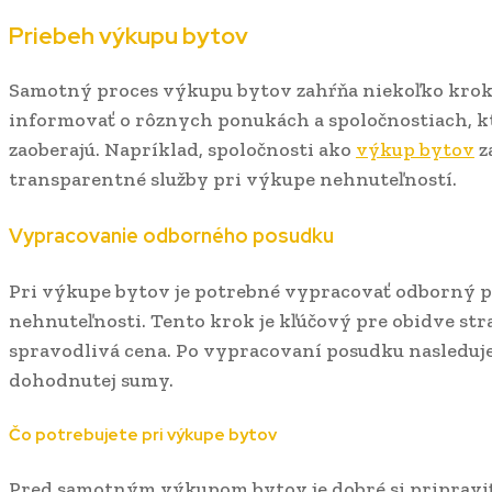
Priebeh výkupu bytov
Samotný proces výkupu bytov zahŕňa niekoľko krokov
informovať o rôznych ponukách a spoločnostiach, 
zaoberajú. Napríklad, spoločnosti ako
výkup bytov
z
transparentné služby pri výkupe nehnuteľností.
Vypracovanie odborného posudku
Pri výkupe bytov je potrebné vypracovať odborný p
nehnuteľnosti. Tento krok je kľúčový pre obidve stra
spravodlivá cena. Po vypracovaní posudku nasleduj
dohodnutej sumy.
Čo potrebujete pri výkupe bytov
Pred samotným výkupom bytov je dobré si pripravi