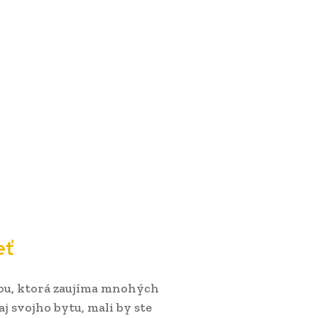
eť
mou, ktorá zaujíma mnohých
j svojho bytu, mali by ste