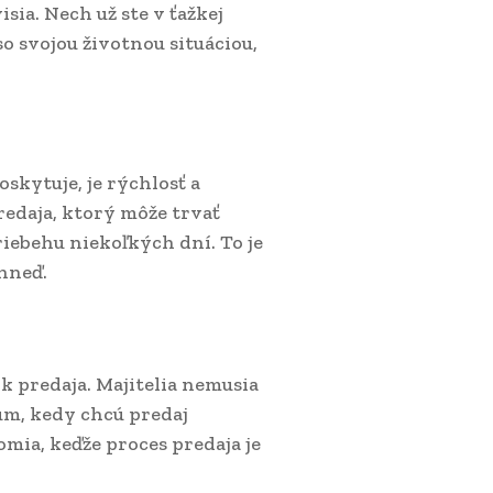
ia. Nech už ste v ťažkej
so svojou životnou situáciou,
kytuje, je rýchlosť a
redaja, ktorý môže trvať
iebehu niekoľkých dní. To je
hneď.
k predaja. Majitelia nemusia
um, kedy chcú predaj
omia, keďže proces predaja je