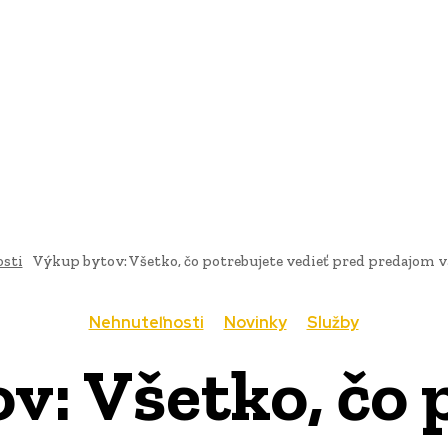
AI
PRODUKTY
JEDLO
BUSINESS
SLUŽBY
NEHNUTEĽ
sti
Výkup bytov: Všetko, čo potrebujete vedieť pred predajom v
Nehnuteľnosti
Novinky
Služby
v: Všetko, čo 