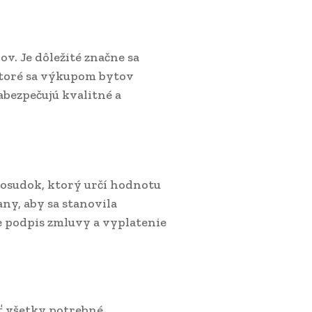
. Je dôležité značne sa
ktoré sa výkupom bytov
abezpečujú kvalitné a
osudok, ktorý určí hodnotu
ny, aby sa stanovila
e podpis zmluvy a vyplatenie
ť všetky potrebné