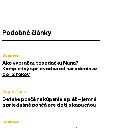
Podobné články
Business
Ako vybrať autosedačku Nuna?
Kompletný sprievodca od narodenia až
do 12 rokov
Doporučené
Detské pončá na kúpanie a pláž – jemné
a priedušné pončá pre deti s kapucňou
Business