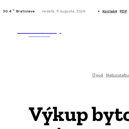
C
30.4
Bratislava
nedeľa, 9 augusta, 2026
Kontakt
PDP
WebMailShop
NOVINKY
MAGAZÍN
Úvod
Nehnuteľno
Výkup byto