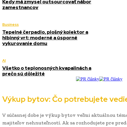
Kedy má zmysel outsourcovať nábor
zamestnancov
Business
Tepelné čerpadlo, plošný kolektor a
hlbinný vrt: moderné a úsporné
vykurovanie domu
AI
Všetko o teplonosných kvapalinách a
prečo sú dôležité
Výkup bytov: Čo potrebujete vedi
V súčasnej dobe je výkup bytov veľmi aktuálnou té
majiteľov nehnuteľností. Ak sa rozhodujete pre preda