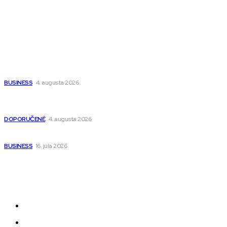
Populárne
Ako vybrať autosedačku Nuna? Kompletný sprievodca od
narodenia až do 12 rokov
BUSINESS
4. augusta 2026
Detské pončá na kúpanie a pláž – jemné a priedušné pončá
pre deti s kapucňou
DOPORUČENÉ
4. augusta 2026
Kedy má zmysel outsourcovať nábor zamestnancov
BUSINESS
16. júla 2026
Odkazy
Novinky
AI