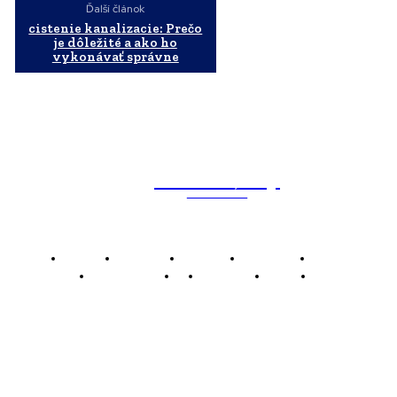
Ďalší článok
cistenie kanalizacie: Prečo
je dôležité a ako ho
vykonávať správne
WebMailShop
MAGAZÍN
Domov
Business
Financie
Marketing
Politika
Technológie
AI
Produkty
Jedlo
Káva
WMS