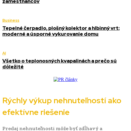
zamestnancov
Business
Tepelné čerpadlo, plošný kolektor a hlbinný vrt:
moderné a úsporné vykurovanie domu
AI
Všetko o teplonosných kvapalinách a prečo sú
dôležité
Rýchly výkup nehnuteľností ako
efektívne riešenie
Predaj nehnuteľnosti môže byť zdĺhavý a