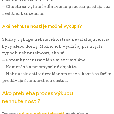
– Chcete sa vyhnúť zdĺhavému procesu predaja cez
realitnú kanceláriu.
Aké nehnuteľnosti je možné vykúpiť?
Služby výkupu nehnuteľností sa nevzťahujú len na
byty alebo domy. Možno ich využiť aj pri iných
typoch nehnuteľností, ako sú:
– Pozemky v intraviláne aj extraviláne.
– Komerčné a priemyselné objekty.
– Nehnuteľnosti v dezolátnom stave, ktoré sa ťažko
predávajú štandardnou cestou.
Ako prebieha proces výkupu
nehnuteľností?
Priamy
výkup nehnuteľností
prebieha v