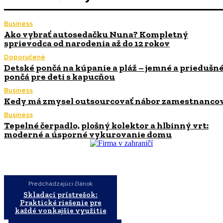
Business
Ako vybrať autosedačku Nuna? Kompletný
sprievodca od narodenia až do 12 rokov
Doporučené
Detské pončá na kúpanie a pláž – jemné a priedušn
pončá pre deti s kapucňou
Business
Kedy má zmysel outsourcovať nábor zamestnanco
Business
Tepelné čerpadlo, plošný kolektor a hlbinný vrt:
moderné a úsporné vykurovanie domu
Predchádzajúci článok
Skladací prístrešok:
Praktické riešenie pre
každé vonkajšie využitie