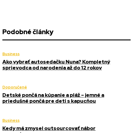
Podobné články
Business
Ako vybrať autosedačku Nuna? Kompletný
sprievodca od narodenia až do 12 rokov
Doporučené
Detské pončá na kúpanie a pláž – jemné a
priedušné pončá pre deti s kapucňou
Business
Kedy má zmysel outsourcovať nábor