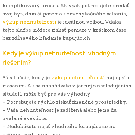
komplikovaný proces. Ak však potrebujete predať
svoj byt, dom či pozemok bez zbytočného čakania,
výkup nehnuteľností
je ideálnou voľbou. Vďaka
tejto službe môžete získať peniaze v krátkom čase
bez zdĺhavého hľadania kupujúcich.
Kedy je výkup nehnuteľností vhodným
riešením?
Sú situácie, kedy je
výkup nehnuteľností
najlepším
riešením. Ak sa nachádzate v jednej z nasledujúcich
situácií, môže byť pre vás výhodný:
– Potrebujete rýchlo získať finančné prostriedky.
– Vaša nehnuteľnosť je zadlžená alebo je na ňu
uvalená exekúcia.
– Nedokážete nájsť vhodného kupujúceho na
bežnom realitnom trhu.