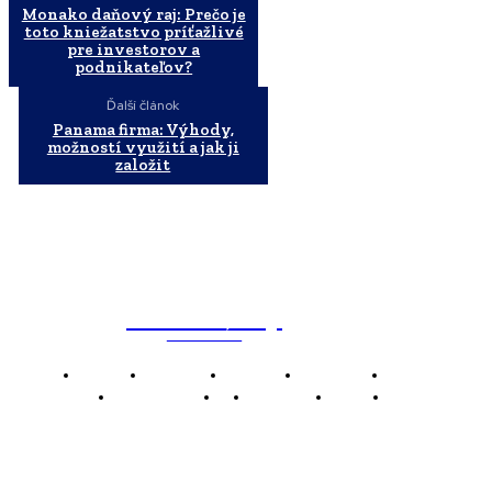
Monako daňový raj: Prečo je
toto kniežatstvo príťažlivé
pre investorov a
podnikateľov?
Ďalší článok
Panama firma: Výhody,
možností využití a jak ji
založit
WebMailShop
MAGAZÍN
Domov
Business
Financie
Marketing
Politika
Technológie
AI
Produkty
Jedlo
Káva
WMS