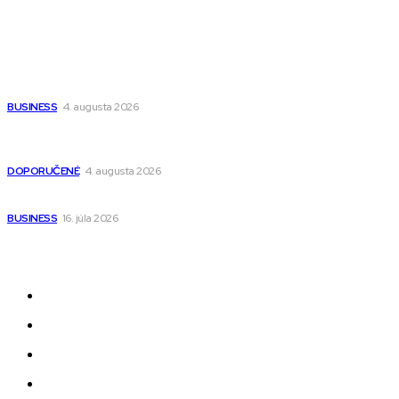
Populárne
Ako vybrať autosedačku Nuna? Kompletný sprievodca od
narodenia až do 12 rokov
BUSINESS
4. augusta 2026
Detské pončá na kúpanie a pláž – jemné a priedušné pončá
pre deti s kapucňou
DOPORUČENÉ
4. augusta 2026
Kedy má zmysel outsourcovať nábor zamestnancov
BUSINESS
16. júla 2026
Odkazy
Novinky
AI
Produkty
Jedlo