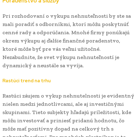
Poradenstvo a služby
Pri rozhodovaní o vykupu nehnuteľnosti by ste sa
mali poradiť s odborníkmi, ktorí môžu poskytnúť
cenné rady a odporúčania. Mnohé firmy ponúkajú
okrem výkupu aj ďalšie finančné poradenstvo,
ktoré môže byť pre vás veľmi užitočné.
Nezabudnite, že svet výkupu nehnuteľností je
dynamický a neustále sa vyvíja.
Rastúci trend na trhu
Rastúci záujem o vykup nehnutelnosti je evidentný
nielen medzi jednotlivcami, ale aj investičnými
skupinami. Tieto subjekty hľadajú príležitosti, kde
môžu investovať a priniesť pridanú hodnotu, čo
môže mať pozitívny dopad na celkový trh s
nehnuteľnosťami. Pre mnohých vlastníkov je to