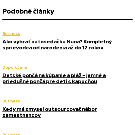
Podobné články
Business
Ako vybrať autosedačku Nuna? Kompletný
sprievodca od narodenia až do 12 rokov
Doporučené
Detské pončá na kúpanie a pláž – jemné a
priedušné pončá pre deti s kapucňou
Business
Kedy má zmysel outsourcovať nábor
zamestnancov
Business