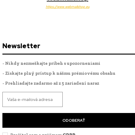
https://www.webmailshop.eu
Newsletter
- Nikdy nezmeškajte príbeh s upozorneniami
- Získajte plný prístup k nášmu prémiovému obsahu
- Prehliadajte zadarmo až z 5 zariadení naraz
ODOBERAŤ
Prečítal som a prijímam
GDPR
.