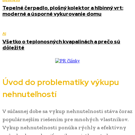
Tepelné čerpadlo, plošný kolektor a hlbinný vrt:
moderné a úsporné vykurovanie domu
AI
Všetko o teplonosných kvapalinách a prečo sú
dôležité
Úvod do problematiky výkupu
nehnuteľností
V súčasnej dobe sa vykup nehnutelnosti stáva čoraz
populárnejším riešením pre mnohých vlastníkov.
Vykup nehnutelnosti ponúka rýchly a efektívny