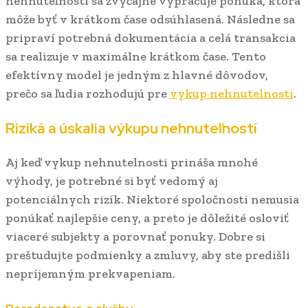
nehnuteľnosti sa zvyčajne vypracuje ponuka, ktorá
môže byť v krátkom čase odsúhlasená. Následne sa
pripraví potrebná dokumentácia a celá transakcia
sa realizuje v maximálne krátkom čase. Tento
efektívny model je jedným z hlavné dôvodov,
prečo sa ľudia rozhodujú pre
vykup nehnutelnosti
.
Riziká a úskalia výkupu nehnuteľností
Aj keď vykup nehnutelnosti prináša mnohé
výhody, je potrebné si byť vedomý aj
potenciálnych rizík. Niektoré spoločnosti nemusia
ponúkať najlepšie ceny, a preto je dôležité osloviť
viaceré subjekty a porovnať ponuky. Dobre si
preštudujte podmienky a zmluvy, aby ste predišli
nepríjemným prekvapeniam.