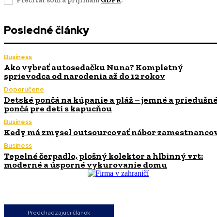
Posledné články
Business
Ako vybrať autosedačku Nuna? Kompletný
sprievodca od narodenia až do 12 rokov
Doporučené
Detské pončá na kúpanie a pláž – jemné a priedušn
pončá pre deti s kapucňou
Business
Kedy má zmysel outsourcovať nábor zamestnanco
Business
Tepelné čerpadlo, plošný kolektor a hlbinný vrt:
moderné a úsporné vykurovanie domu
Predchádzajúci článok