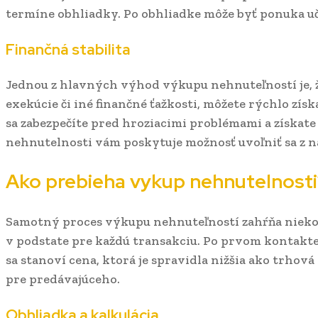
termíne obhliadky. Po obhliadke môže byť ponuka uč
Finančná stabilita
Jednou z hlavných výhod výkupu nehnuteľností je, ž
exekúcie či iné finančné ťažkosti, môžete rýchlo zí
sa zabezpečíte pred hroziacimi problémami a získate 
nehnutelnosti vám poskytuje možnosť uvoľniť sa z ná
Ako prebieha vykup nehnutelnosti
Samotný proces výkupu nehnuteľností zahŕňa nieko
v podstate pre každú transakciu. Po prvom kontakte
sa stanoví cena, ktorá je spravidla nižšia ako trhov
pre predávajúceho.
Obhliadka a kalkulácia