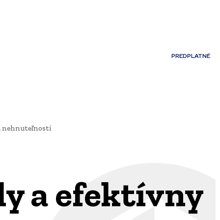
Môj účet
PREDPLATNÉ
NOSTI
JAZYK
a nehnuteľností
y a efektívny