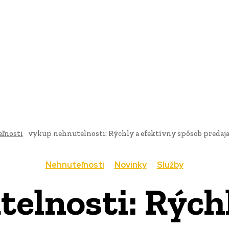
AI
PRODUKTY
JEDLO
BUSINESS
SLUŽBY
NEHNUTEĽ
ľnosti
vykup nehnutelnosti: Rýchly a efektívny spôsob predaj
Nehnuteľnosti
Novinky
Služby
elnosti: Rýchl