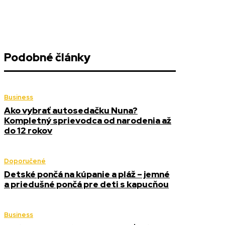
Podobné články
Business
Ako vybrať autosedačku Nuna?
Kompletný sprievodca od narodenia až
do 12 rokov
Doporučené
Detské pončá na kúpanie a pláž – jemné
a priedušné pončá pre deti s kapucňou
Business