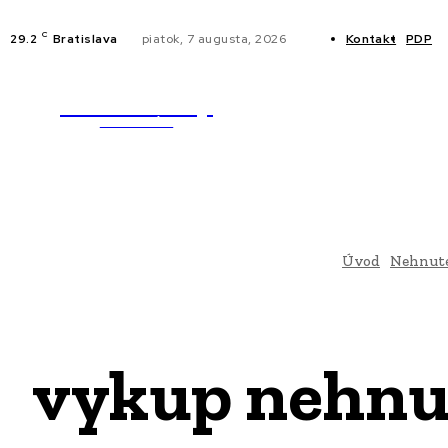
C
29.2
Bratislava
piatok, 7 augusta, 2026
Kontakt
PDP
WebMailShop
NOVINKY
MAGAZÍN
Úvod
Nehnute
vykup nehnut