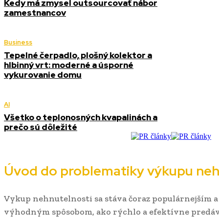
Kedy má zmysel outsourcovať nábor
zamestnancov
Business
Tepelné čerpadlo, plošný kolektor a
hlbinný vrt: moderné a úsporné
vykurovanie domu
AI
Všetko o teplonosných kvapalinách a
prečo sú dôležité
Úvod do problematiky výkupu neh
Vykup nehnutelnosti sa stáva čoraz populárnejším a
výhodným spôsobom, ako rýchlo a efektívne predáva