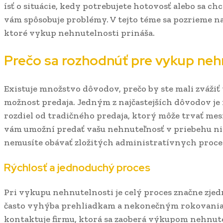
ísť o situácie, kedy potrebujete hotovosť alebo sa ch
vám spôsobuje problémy. V tejto téme sa pozrieme n
ktoré vykup nehnutelnosti prináša.
Prečo sa rozhodnúť pre vykup neh
Existuje množstvo dôvodov, prečo by ste mali zváži
možnost predaja. Jedným z najčastejších dôvodov je 
rozdiel od tradičného predaja, ktorý môže trvať me
vám umožní predať vašu nehnuteľnosť v priebehu nie
nemusíte obávať zložitých administratívnych proce
Rýchlosť a jednoduchý proces
Pri vykupu nehnutelnosti je celý proces značne zjed
často vyhýba prehliadkam a nekonečným rokovania
kontaktuje firmu, ktorá sa zaoberá výkupom nehnute