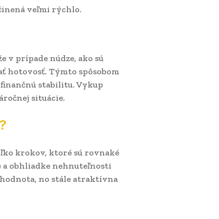
inená veľmi rýchlo.
e v prípade núdze, ako sú
skať hotovosť. Týmto spôsobom
finančnú stabilitu. Vykup
ročnej situácie.
?
ľko krokov, ktoré sú rovnaké
 a obhliadke nehnuteľnosti
á hodnota, no stále atraktívna