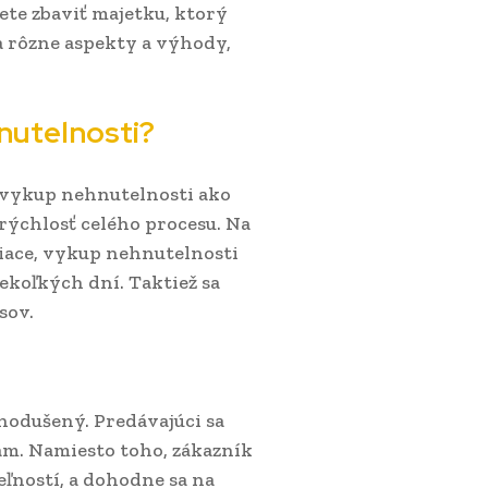
cete zbaviť majetku, ktorý
a rôzne aspekty a výhody,
nutelnosti?
ť vykup nehnutelnosti ako
rýchlosť celého procesu. Na
siace, vykup nehnutelnosti
koľkých dní. Taktiež sa
sov.
nodušený. Predávajúci sa
m. Namiesto toho, zákazník
ľností, a dohodne sa na