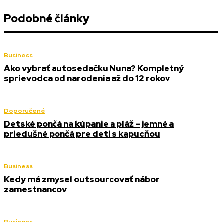
Podobné články
Business
Ako vybrať autosedačku Nuna? Kompletný
sprievodca od narodenia až do 12 rokov
Doporučené
Detské pončá na kúpanie a pláž – jemné a
priedušné pončá pre deti s kapucňou
Business
Kedy má zmysel outsourcovať nábor
zamestnancov
Business