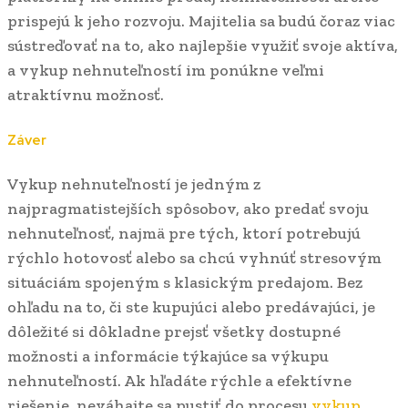
prispejú k jeho rozvoju. Majitelia sa budú čoraz viac
sústreďovať na to, ako najlepšie využiť svoje aktíva,
a vykup nehnuteľností im ponúkne veľmi
atraktívnu možnosť.
Záver
Vykup nehnuteľností je jedným z
najpragmatistejších spôsobov, ako predať svoju
nehnuteľnosť, najmä pre tých, ktorí potrebujú
rýchlo hotovosť alebo sa chcú vyhnúť stresovým
situáciám spojeným s klasickým predajom. Bez
ohľadu na to, či ste kupujúci alebo predávajúci, je
dôležité si dôkladne prejsť všetky dostupné
možnosti a informácie týkajúce sa výkupu
nehnuteľností. Ak hľadáte rýchle a efektívne
riešenie, neváhajte sa pustiť do procesu
vykup