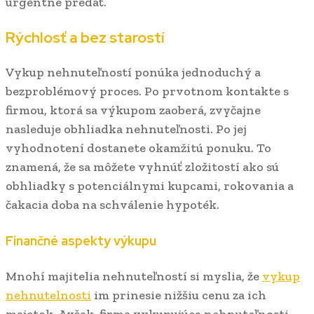
urgentne predať.
Rýchlosť a bez starostí
Vykup nehnuteľností ponúka jednoduchý a
bezproblémový proces. Po prvotnom kontakte s
firmou, ktorá sa výkupom zaoberá, zvyčajne
nasleduje obhliadka nehnuteľnosti. Po jej
vyhodnotení dostanete okamžitú ponuku. To
znamená, že sa môžete vyhnúť zložitostí ako sú
obhliadky s potenciálnymi kupcami, rokovania a
čakacia doba na schválenie hypoték.
Finančné aspekty výkupu
Mnohí majitelia nehnuteľností si myslia, že
vykup
nehnutelnosti
im prinesie nižšiu cenu za ich
majetok. Avšak, firma vykupujúca nehnuteľnosti