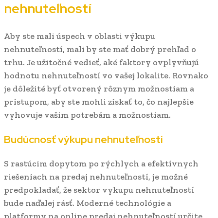
nehnuteľností
Aby ste mali úspech v oblasti výkupu
nehnuteľností, mali by ste mať dobrý prehľad o
trhu. Je užitočné vedieť, aké faktory ovplyvňujú
hodnotu nehnuteľností vo vašej lokalite. Rovnako
je dôležité byť otvorený rôznym možnostiam a
prístupom, aby ste mohli získať to, čo najlepšie
vyhovuje vašim potrebám a možnostiam.
Budúcnosť výkupu nehnuteľností
S rastúcim dopytom po rýchlych a efektívnych
riešeniach na predaj nehnuteľností, je možné
predpokladať, že sektor vykupu nehnuteľností
bude naďalej rásť. Moderné technológie a
platformy na online predaj nehnuteľností určite