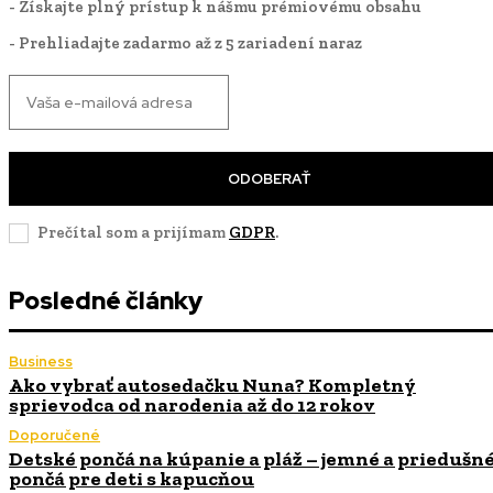
- Získajte plný prístup k nášmu prémiovému obsahu
- Prehliadajte zadarmo až z 5 zariadení naraz
ODOBERAŤ
Prečítal som a prijímam
GDPR
.
Posledné články
Business
Ako vybrať autosedačku Nuna? Kompletný
sprievodca od narodenia až do 12 rokov
Doporučené
Detské pončá na kúpanie a pláž – jemné a priedušn
pončá pre deti s kapucňou