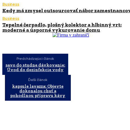
Business
Kedy má zmysel outsourcovať nábor zamestnanco
Business
Tepelné čerpadlo, plošný kolektor a hlbinný vrt:
moderné a úsporné vykurovanie domu
Predchádzajúci článok
savo do studne dávkovanie:
Úvod do dezinfekcie vody
Ďalší článok
kapsule lavazza: Objevte
dokonalou chuť a
pohodlnou přípravu kávy