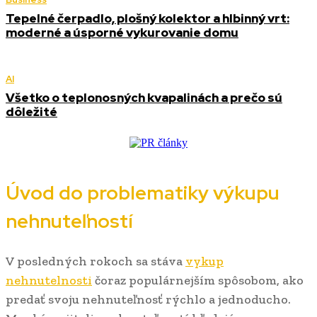
Tepelné čerpadlo, plošný kolektor a hlbinný vrt:
moderné a úsporné vykurovanie domu
AI
Všetko o teplonosných kvapalinách a prečo sú
dôležité
Úvod do problematiky výkupu
nehnuteľností
V posledných rokoch sa stáva
vykup
nehnutelnosti
čoraz populárnejším spôsobom, ako
predať svoju nehnuteľnosť rýchlo a jednoducho.