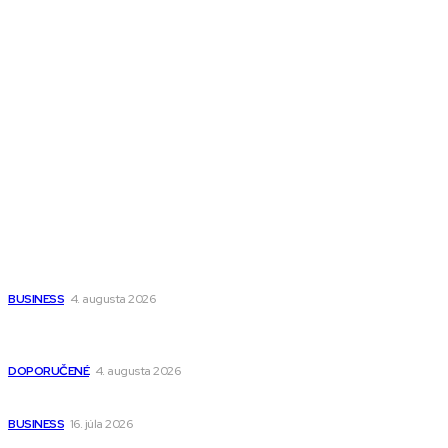
Town Talk
Magazín AI
All The Best
Magazín PRO
Fitness MEDIUM
Wisdom-All-The-Best
Populárne
Ako vybrať autosedačku Nuna? Kompletný sprievodca od
narodenia až do 12 rokov
BUSINESS
4. augusta 2026
Detské pončá na kúpanie a pláž – jemné a priedušné pončá
pre deti s kapucňou
DOPORUČENÉ
4. augusta 2026
Kedy má zmysel outsourcovať nábor zamestnancov
BUSINESS
16. júla 2026