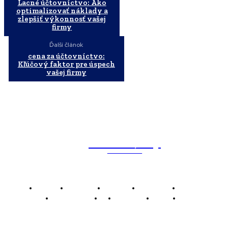
Lacné účtovníctvo: Ako
optimalizovať náklady a
zlepšiť výkonnosť vašej
firmy
Ďalší článok
cena za účtovníctvo:
Kľúčový faktor pre úspech
vašej firmy
WebMailShop
MAGAZÍN
Domov
Business
Financie
Marketing
Politika
Technológie
AI
Produkty
Jedlo
Káva