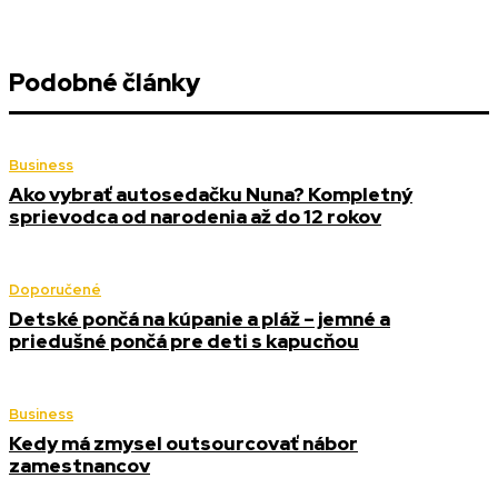
Podobné články
Business
Ako vybrať autosedačku Nuna? Kompletný
sprievodca od narodenia až do 12 rokov
Doporučené
Detské pončá na kúpanie a pláž – jemné a
priedušné pončá pre deti s kapucňou
Business
Kedy má zmysel outsourcovať nábor
zamestnancov