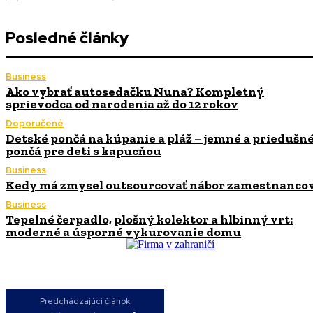
Posledné články
Business
Ako vybrať autosedačku Nuna? Kompletný
sprievodca od narodenia až do 12 rokov
Doporučené
Detské pončá na kúpanie a pláž – jemné a priedušn
pončá pre deti s kapucňou
Business
Kedy má zmysel outsourcovať nábor zamestnanco
Business
Tepelné čerpadlo, plošný kolektor a hlbinný vrt:
moderné a úsporné vykurovanie domu
Predchádzajúci článok