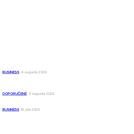
Magazín PRO
Fitness MEDIUM
Wisdom-All-The-Best
Populárne
Ako vybrať autosedačku Nuna? Kompletný sprievodca od
narodenia až do 12 rokov
BUSINESS
4. augusta 2026
Detské pončá na kúpanie a pláž – jemné a priedušné pončá
pre deti s kapucňou
DOPORUČENÉ
4. augusta 2026
Kedy má zmysel outsourcovať nábor zamestnancov
BUSINESS
16. júla 2026
Odkazy