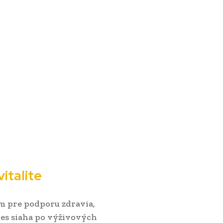
italite
m pre podporu zdravia,
nes siaha po výživových