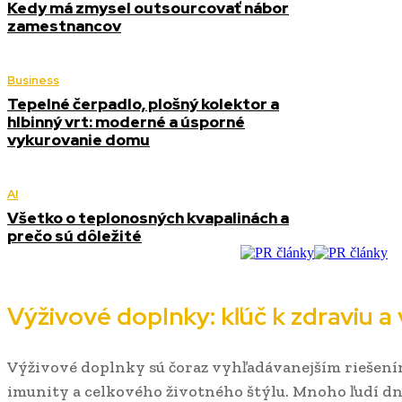
Kedy má zmysel outsourcovať nábor
zamestnancov
Business
Tepelné čerpadlo, plošný kolektor a
hlbinný vrt: moderné a úsporné
vykurovanie domu
AI
Všetko o teplonosných kvapalinách a
prečo sú dôležité
Výživové doplnky: kľúč k zdraviu a v
Výživové doplnky sú čoraz vyhľadávanejším riešení
imunity a celkového životného štýlu. Mnoho ľudí d