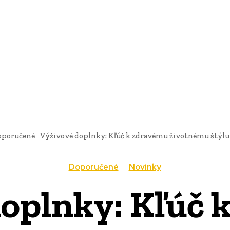
AI
PRODUKTY
JEDLO
BUSINESS
SLUŽBY
NEHNUTE
oporučené
Výživové doplnky: Kľúč k zdravému životnému štýlu a
Doporučené
Novinky
doplnky: Kľúč 