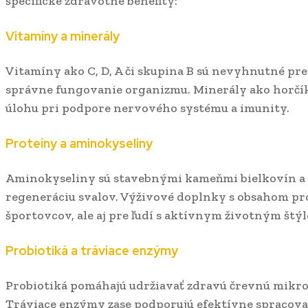
špecifické zdravotné benefity:
Vitamíny a minerály
Vitamíny ako C, D, A či skupina B sú nevyhnutné pr
správne fungovanie organizmu. Minerály ako horčík,
úlohu pri podpore nervového systému a imunity.
Proteíny a aminokyseliny
Aminokyseliny sú stavebnými kameňmi bielkovín a 
regeneráciu svalov. Výživové doplnky s obsahom pro
športovcov, ale aj pre ľudí s aktívnym životným štý
Probiotiká a tráviace enzýmy
Probiotiká pomáhajú udržiavať zdravú črevnú mikrofl
Tráviace enzýmy zase podporujú efektívne spracova