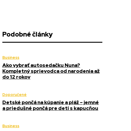
Podobné články
Business
Ako vybrať autosedačku Nuna?
Kompletný sprievodca od narodenia až
do 12 rokov
Doporučené
Detské pončá na kúpanie a pláž – jemné
a priedušné pončá pre deti s kapucňou
Business