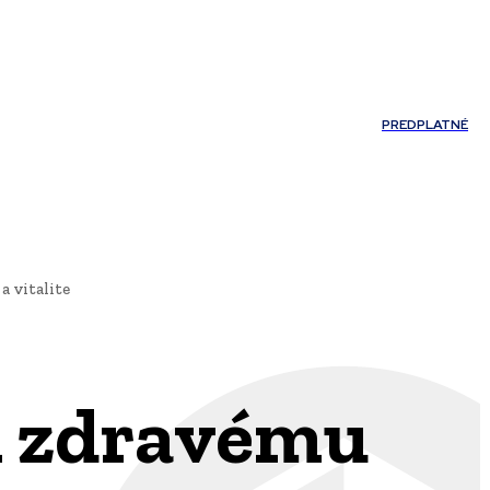
Môj účet
PREDPLATNÉ
ĽNOSTI
JAZYK
 vitalite
k zdravému