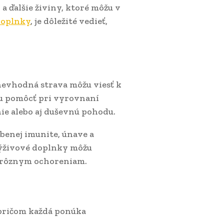
a ďalšie živiny, ktoré môžu v
doplnky
, je dôležité vedieť,
nevhodná strava môžu viesť k
žu pomôcť pri vyrovnaní
ie alebo aj duševnú pohodu.
benej imunite, únave a
ýživové doplnky môžu
ť rôznym ochoreniam.
pričom každá ponúka