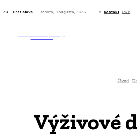
C
20
Bratislava
sobota, 8 augusta, 2026
Kontakt
PDP
WebMailShop
NOVINKY
MAGAZÍN
Úvod
D
Výživové 