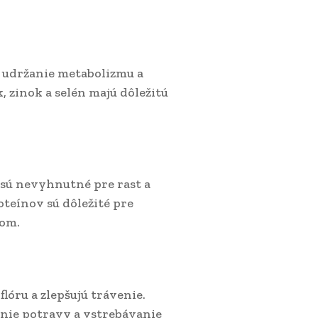
e udržanie metabolizmu a
 zinok a selén majú dôležitú
sú nevyhnutné pre rast a
teínov sú dôležité pre
lom.
óru a zlepšujú trávenie.
nie potravy a vstrebávanie