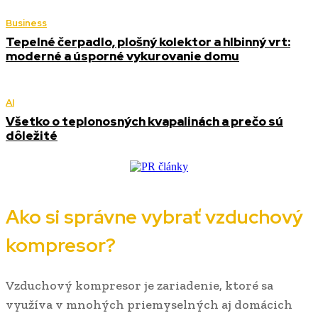
Business
Tepelné čerpadlo, plošný kolektor a hlbinný vrt:
moderné a úsporné vykurovanie domu
AI
Všetko o teplonosných kvapalinách a prečo sú
dôležité
Ako si správne vybrať vzduchový
kompresor?
Vzduchový kompresor je zariadenie, ktoré sa
využíva v mnohých priemyselných aj domácich