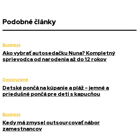
Podobné články
Business
Ako vybrať autosedačku Nuna? Kompletný
sprievodca od narodenia až do 12 rokov
Doporučené
Detské pončá na kúpanie a pláž – jemné a
priedušné pončá pre deti s kapucňou
Business
Kedy má zmysel outsourcovať nábor
zamestnancov