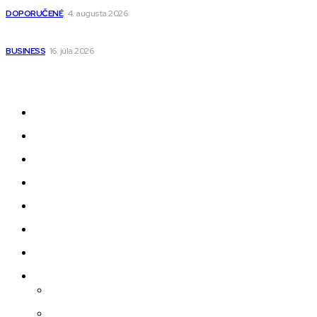
DOPORUČENÉ
4. augusta 2026
Kedy má zmysel outsourcovať nábor zamestnancov
BUSINESS
16. júla 2026
Odkazy
Novinky
AI
Produkty
Jedlo
Business
Služby
Nehnuteľnosti
Jazyk
Slovenčina
Čeština