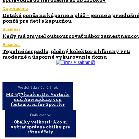
Doporučené
Detské pončá na kúpanie a pláž – jemné a priedušn
pončá pre deti s kapucňou
Business
Kedy má zmysel outsourcovať nábor zamestnanco
Business
Tepelné čerpadlo, plošný kolektor a hlbinný vrt:
moderné a úsporné vykurovanie domu
Predchádzajúci článok
MK-677 kaufen: Die Vorteile
und Anwendung von
Ibutamoren für Sportler
Ďalší článok
Obalky velkosti: Ako si
vybrať správne obálky pre
rôzne účely