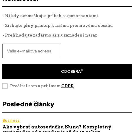
- Nikdy nezmeškajte príbeh s upozorneniami
- Získajte plný prístup k nášmu prémiovému obsahu
- Prehliadajte zadarmo až z 5 zariadení naraz
ODOBERAŤ
Prečítal som a prijímam
GDPR
.
Posledné články
Business
Ako vybrať autosedačku Nuna? Kompletný
sprievodca od narodenia až do 12 rokov